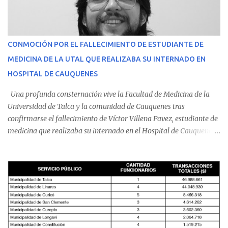
CONMOCIÓN POR EL FALLECIMIENTO DE ESTUDIANTE DE
MEDICINA DE LA UTAL QUE REALIZABA SU INTERNADO EN
HOSPITAL DE CAUQUENES
Una profunda consternación vive la Facultad de Medicina de la
Universidad de Talca y la comunidad de Cauquenes tras
confirmarse el fallecimiento de Víctor Villena Pavez, estudiante de
medicina que realizaba su internado en el Hospital de Cauquenes.
De acuerdo con los antecedentes conocidos, el joven se presentó a
cumplir su jornada en el recinto asistencial manifestando
malestares físicos. Dada la complejidad de su estado de salud, el
equipo médico determinó su traslado de urgencia al Hospital
Regional de Talca y dado la urgencia la ambulancia partió hacia
Talca con escolta de Carabineros. En medio del traslado, el
estudiante de medicina de 25 años, se agravó y pese a los esfuerzos