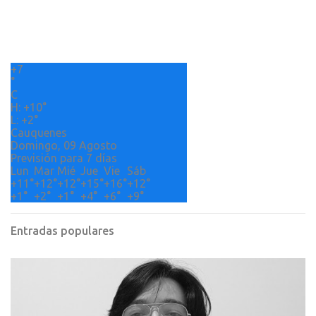
l
i
c
a
r
+
7
u
°
n
C
c
H:
+
10°
o
L:
+
2°
m
Cauquenes
e
Domingo, 09 Agosto
n
Previsión para 7 días
t
Lun
Mar
Mié
Jue
Vie
Sáb
a
+
11°
+
12°
+
12°
+
15°
+
16°
+
12°
r
+
1°
+
2°
+
1°
+
4°
+
6°
+
9°
i
o
Entradas populares