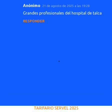
Anónimo
21 de agosto de 2025 a las 19:28
C
Grandes profesionales del hospital de talca
o
RESPONDER
m
e
n
t
a
r
i
o
s
P
u
TARIFARIO SERVEL 2025
b