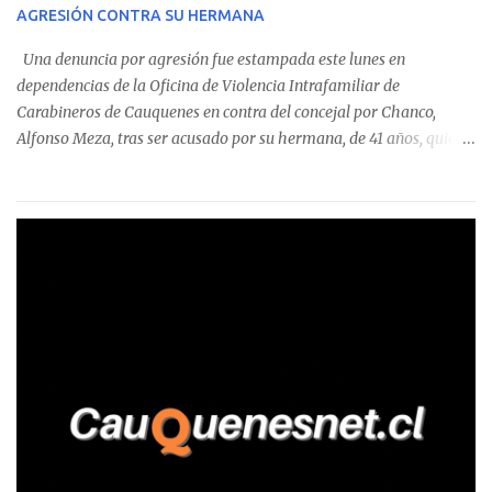
AGRESIÓN CONTRA SU HERMANA
detectaron incumplimientos a la normativa vigente. El informe
precisa que la mayor cantidad de dinero apostado se registró en
Una denuncia por agresión fue estampada este lunes en
Talca, donde...
dependencias de la Oficina de Violencia Intrafamiliar de
Carabineros de Cauquenes en contra del concejal por Chanco,
Alfonso Meza, tras ser acusado por su hermana, de 41 años, quien
aseguró haber sido víctima de un violento episodio en un predio
agrícola familiar. Según consta en el parte policial, la denunciante
relató que los hechos ocurrieron cerca de las 11:30 horas en el
fundo San Baldomero, ubicado en el sector Dollimbuta, comuna de
Pelluhue. Allí, mientras se encontraba junto a su madre y su hijo
entregando recomendaciones a los trabajadores de la plantación
de frutillas, habría sostenido una discusión con su hermano, quien
permanecía en el lugar a bordo de una camioneta. De acuerdo con
la declaración, tras recriminarle por intervenir con los
trabajadores, el edil descendió del vehículo y, en medio de la
confrontación, la habría tomado de los hombros, empujado al
suelo y agredido con golpes de pies y manos, mientr...