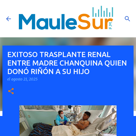
Ir al contenido principal
EXITOSO TRASPLANTE RENAL
ENTRE MADRE CHANQUINA QUIEN
DONÓ RIÑÓN A SU HIJO
el
agosto 21, 2025