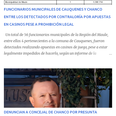
del personal de emergencia terminó falleciendo, sin alcanzar a
recibir atención especializada en el centro de destino. Apenas se
FUNCIONARIOS MUNICIPALES DE CAUQUENES Y CHANCO
conoció la gravedad de su condición, sus padres —residentes en
ENTRE LOS DETECTADOS POR CONTRALORÍA POR APUESTAS
Villarrica— se trasladaron a Cauquenes con la esperanza de una
EN CASINOS PESE A PROHIBICIÓN LEGAL
evolución favorable. No obstante, alrededo...
Un total de 56 funcionarios municipales de la Región del Maule,
entre ellos 4 pertenecientes a la comuna de Cauquenes, fueron
detectados realizando apuestas en casinos de juego, pese a estar
legalmente impedidos de hacerlo, según un informe de la
Contraloría General de la República . Los antecedentes forman
parte del Consolidado de Información Circular (CIC) N° 20, el cual
estableció que estos funcionarios —quienes administran o
custodian fondos públicos— efectuaron transacciones por un
monto total de $116.075.918 entre enero de 2024 y junio de 2025.
En el detalle regional, se indica que en la comuna de Cauquenes se
identificó a cuatro funcionarios involucrados en este tipo de
operaciones. Asimismo, se precisa que uno de los casos
corresponde a un funcionario de la Municipalidad de Chanco,
DENUNCIAN A CONCEJAL DE CHANCO POR PRESUNTA
sumándose a otras comunas del Maule donde también se