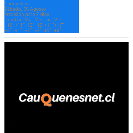
Cauquenes
Sábado, 08 Agosto
Previsión para 7 días
Dom
Lun
Mar
Mié
Jue
Vie
+
10°
+
11°
+
12°
+
12°
+
11°
+
17°
+
2°
+
1°
+
1°
+
2°
+
5°
+
8°