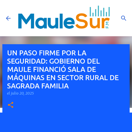
Ir al contenido principal
UN PASO FIRME POR LA
SEGURIDAD: GOBIERNO DEL
MAULE FINANCIÓ SALA DE
MÁQUINAS EN SECTOR RURAL DE
SAGRADA FAMILIA
el
julio 20, 2025