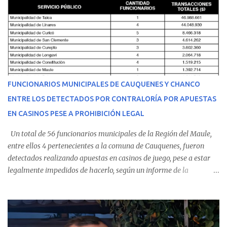
malestares físicos. Dada la complejidad de su estado de salud, el
equipo médico determinó su traslado de urgencia al Hospital
Regional de Talca y dado la urgencia la ambulancia partió hacia
Talca con escolta de Carabineros. En medio del traslado, el
estudiante de medicina de 25 años, se agravó y pese a los esfuerzos
del personal de emergencia terminó falleciendo, sin alcanzar a
recibir atención especializada en el centro de destino. Apenas se
FUNCIONARIOS MUNICIPALES DE CAUQUENES Y CHANCO
conoció la gravedad de su condición, sus padres —residentes en
ENTRE LOS DETECTADOS POR CONTRALORÍA POR APUESTAS
Villarrica— se trasladaron a Cauquenes con la esperanza de una
EN CASINOS PESE A PROHIBICIÓN LEGAL
evolución favorable. No obstante, alrededo...
Un total de 56 funcionarios municipales de la Región del Maule,
entre ellos 4 pertenecientes a la comuna de Cauquenes, fueron
detectados realizando apuestas en casinos de juego, pese a estar
legalmente impedidos de hacerlo, según un informe de la
Contraloría General de la República . Los antecedentes forman
parte del Consolidado de Información Circular (CIC) N° 20, el cual
estableció que estos funcionarios —quienes administran o
custodian fondos públicos— efectuaron transacciones por un