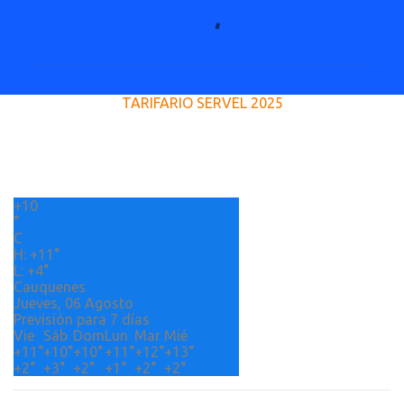
C
o
m
e
TARIFARIO SERVEL 2025
n
t
a
r
+
10
i
°
o
C
H:
+
11°
s
L:
+
4°
Cauquenes
Jueves, 06 Agosto
Previsión para 7 días
Vie
Sáb
Dom
Lun
Mar
Mié
+
11°
+
10°
+
10°
+
11°
+
12°
+
13°
+
2°
+
3°
+
2°
+
1°
+
2°
+
2°