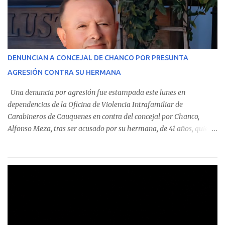
monto total de $116.075.918 entre enero de 2024 y junio de 2025.
En el detalle regional, se indica que en la comuna de Cauquenes se
identificó a cuatro funcionarios involucrados en este tipo de
operaciones. Asimismo, se precisa que uno de los casos
corresponde a un funcionario de la Municipalidad de Chanco,
DENUNCIAN A CONCEJAL DE CHANCO POR PRESUNTA
sumándose a otras comunas del Maule donde también se
AGRESIÓN CONTRA SU HERMANA
detectaron incumplimientos a la normativa vigente. El informe
precisa que la mayor cantidad de dinero apostado se registró en
Una denuncia por agresión fue estampada este lunes en
Talca, donde...
dependencias de la Oficina de Violencia Intrafamiliar de
Carabineros de Cauquenes en contra del concejal por Chanco,
Alfonso Meza, tras ser acusado por su hermana, de 41 años, quien
aseguró haber sido víctima de un violento episodio en un predio
agrícola familiar. Según consta en el parte policial, la denunciante
relató que los hechos ocurrieron cerca de las 11:30 horas en el
fundo San Baldomero, ubicado en el sector Dollimbuta, comuna de
Pelluhue. Allí, mientras se encontraba junto a su madre y su hijo
entregando recomendaciones a los trabajadores de la plantación
de frutillas, habría sostenido una discusión con su hermano, quien