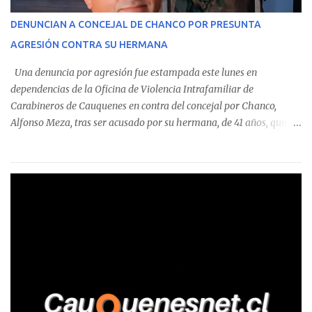
operaciones. Asimismo, se precisa que uno de los casos
corresponde a un funcionario de la Municipalidad de Chanco,
DENUNCIAN A CONCEJAL DE CHANCO POR PRESUNTA
sumándose a otras comunas del Maule donde también se
AGRESIÓN CONTRA SU HERMANA
detectaron incumplimientos a la normativa vigente. El informe
precisa que la mayor cantidad de dinero apostado se registró en
Una denuncia por agresión fue estampada este lunes en
Talca, donde...
dependencias de la Oficina de Violencia Intrafamiliar de
Carabineros de Cauquenes en contra del concejal por Chanco,
Alfonso Meza, tras ser acusado por su hermana, de 41 años, quien
aseguró haber sido víctima de un violento episodio en un predio
agrícola familiar. Según consta en el parte policial, la denunciante
relató que los hechos ocurrieron cerca de las 11:30 horas en el
fundo San Baldomero, ubicado en el sector Dollimbuta, comuna de
Pelluhue. Allí, mientras se encontraba junto a su madre y su hijo
entregando recomendaciones a los trabajadores de la plantación
de frutillas, habría sostenido una discusión con su hermano, quien
permanecía en el lugar a bordo de una camioneta. De acuerdo con
la declaración, tras recriminarle por intervenir con los
trabajadores, el edil descendió del vehículo y, en medio de la
confrontación, la habría tomado de los hombros, empujado al