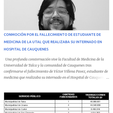
CONMOCIÓN POR EL FALLECIMIENTO DE ESTUDIANTE DE
MEDICINA DE LA UTAL QUE REALIZABA SU INTERNADO EN
HOSPITAL DE CAUQUENES
Una profunda consternación vive la Facultad de Medicina de la
Universidad de Talca y la comunidad de Cauquenes tras
confirmarse el fallecimiento de Víctor Villena Pavez, estudiante de
medicina que realizaba su internado en el Hospital de Cauquenes.
De acuerdo con los antecedentes conocidos, el joven se presentó a
cumplir su jornada en el recinto asistencial manifestando
malestares físicos. Dada la complejidad de su estado de salud, el
equipo médico determinó su traslado de urgencia al Hospital
Regional de Talca y dado la urgencia la ambulancia partió hacia