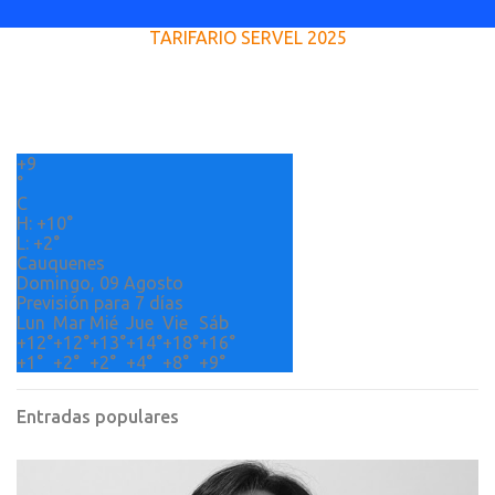
e
TARIFARIO SERVEL 2025
n
t
a
r
+
9
i
°
o
C
H:
+
10°
s
L:
+
2°
Cauquenes
Domingo, 09 Agosto
Previsión para 7 días
Lun
Mar
Mié
Jue
Vie
Sáb
+
12°
+
12°
+
13°
+
14°
+
18°
+
16°
+
1°
+
2°
+
2°
+
4°
+
8°
+
9°
Entradas populares