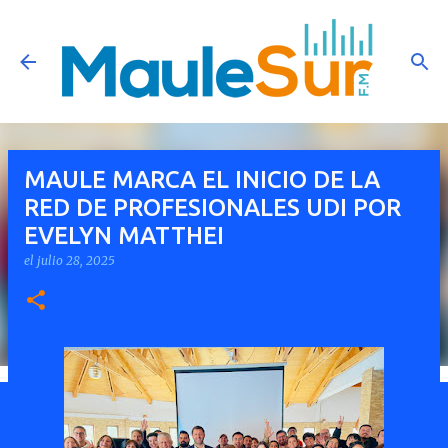
Ir al contenido principal
MAULE MARCA EL INICIO DE LA
RED DE PROFESIONALES UDI POR
EVELYN MATTHEI
el
julio 28, 2025