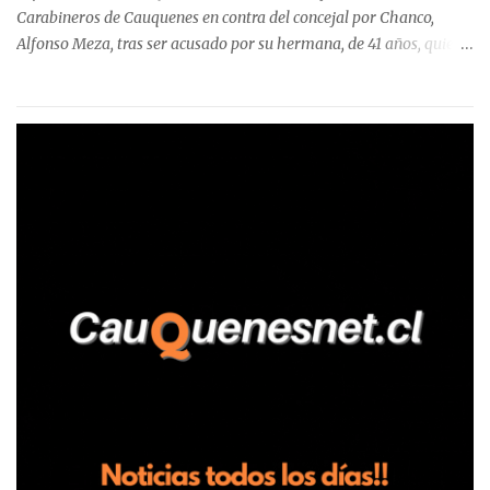
Carabineros de Cauquenes en contra del concejal por Chanco,
Alfonso Meza, tras ser acusado por su hermana, de 41 años, quien
aseguró haber sido víctima de un violento episodio en un predio
agrícola familiar. Según consta en el parte policial, la denunciante
relató que los hechos ocurrieron cerca de las 11:30 horas en el
fundo San Baldomero, ubicado en el sector Dollimbuta, comuna de
Pelluhue. Allí, mientras se encontraba junto a su madre y su hijo
entregando recomendaciones a los trabajadores de la plantación
de frutillas, habría sostenido una discusión con su hermano, quien
permanecía en el lugar a bordo de una camioneta. De acuerdo con
la declaración, tras recriminarle por intervenir con los
trabajadores, el edil descendió del vehículo y, en medio de la
confrontación, la habría tomado de los hombros, empujado al
suelo y agredido con golpes de pies y manos, mientr...