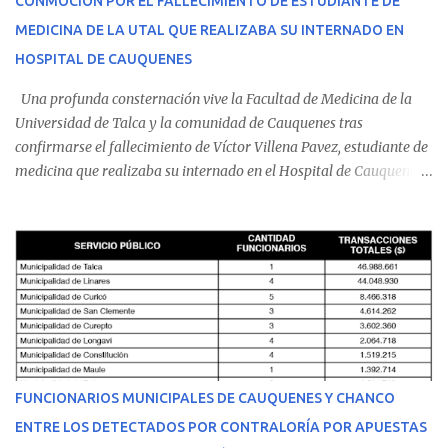
CONMOCIÓN POR EL FALLECIMIENTO DE ESTUDIANTE DE
MEDICINA DE LA UTAL QUE REALIZABA SU INTERNADO EN
HOSPITAL DE CAUQUENES
Una profunda consternación vive la Facultad de Medicina de la
Universidad de Talca y la comunidad de Cauquenes tras
confirmarse el fallecimiento de Víctor Villena Pavez, estudiante de
medicina que realizaba su internado en el Hospital de Cauquenes.
De acuerdo con los antecedentes conocidos, el joven se presentó a
cumplir su jornada en el recinto asistencial manifestando
malestares físicos. Dada la complejidad de su estado de salud, el
equipo médico determinó su traslado de urgencia al Hospital
Regional de Talca y dado la urgencia la ambulancia partió hacia
Talca con escolta de Carabineros. En medio del traslado, el
estudiante de medicina de 25 años, se agravó y pese a los esfuerzos
del personal de emergencia terminó falleciendo, sin alcanzar a
recibir atención especializada en el centro de destino. Apenas se
FUNCIONARIOS MUNICIPALES DE CAUQUENES Y CHANCO
conoció la gravedad de su condición, sus padres —residentes en
ENTRE LOS DETECTADOS POR CONTRALORÍA POR APUESTAS
Villarrica— se trasladaron a Cauquenes con la esperanza de una