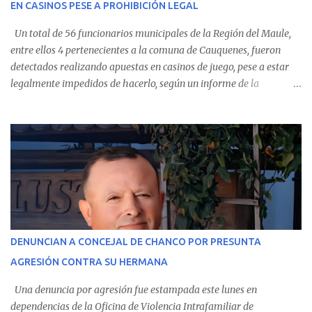
EN CASINOS PESE A PROHIBICIÓN LEGAL
evolución favorable. No obstante, alrededo...
Un total de 56 funcionarios municipales de la Región del Maule,
entre ellos 4 pertenecientes a la comuna de Cauquenes, fueron
detectados realizando apuestas en casinos de juego, pese a estar
legalmente impedidos de hacerlo, según un informe de la
Contraloría General de la República . Los antecedentes forman
parte del Consolidado de Información Circular (CIC) N° 20, el cual
estableció que estos funcionarios —quienes administran o
custodian fondos públicos— efectuaron transacciones por un
monto total de $116.075.918 entre enero de 2024 y junio de 2025.
En el detalle regional, se indica que en la comuna de Cauquenes se
identificó a cuatro funcionarios involucrados en este tipo de
operaciones. Asimismo, se precisa que uno de los casos
corresponde a un funcionario de la Municipalidad de Chanco,
DENUNCIAN A CONCEJAL DE CHANCO POR PRESUNTA
sumándose a otras comunas del Maule donde también se
AGRESIÓN CONTRA SU HERMANA
detectaron incumplimientos a la normativa vigente. El informe
precisa que la mayor cantidad de dinero apostado se registró en
Una denuncia por agresión fue estampada este lunes en
Talca, donde...
dependencias de la Oficina de Violencia Intrafamiliar de