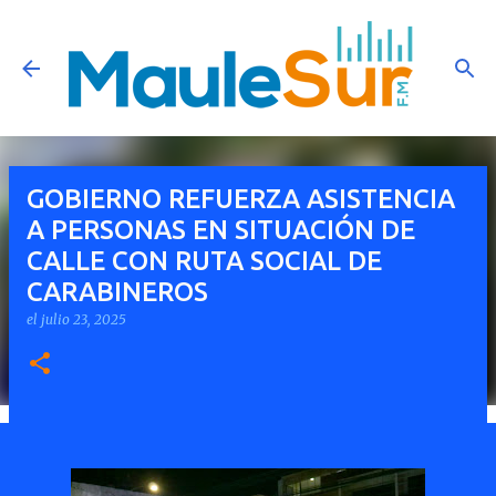
Ir al contenido principal
GOBIERNO REFUERZA ASISTENCIA
A PERSONAS EN SITUACIÓN DE
CALLE CON RUTA SOCIAL DE
CARABINEROS
el
julio 23, 2025