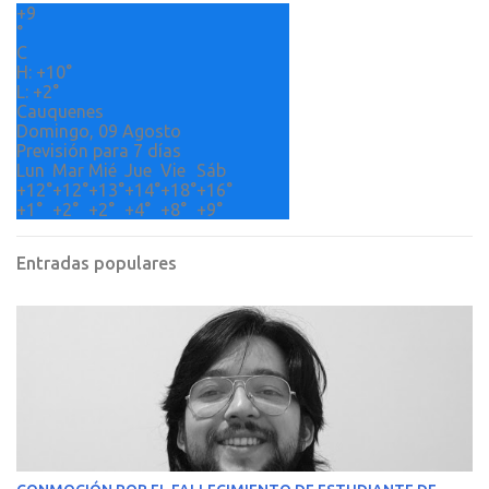
+
9
i
°
o
C
H:
+
10°
s
L:
+
2°
Cauquenes
Domingo, 09 Agosto
Previsión para 7 días
Lun
Mar
Mié
Jue
Vie
Sáb
+
12°
+
12°
+
13°
+
14°
+
18°
+
16°
+
1°
+
2°
+
2°
+
4°
+
8°
+
9°
Entradas populares