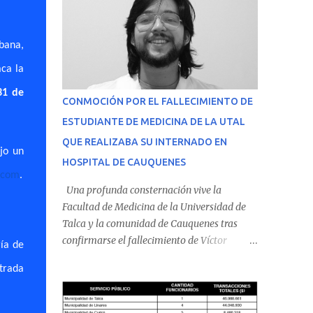
rbana,
ca la
31 de
CONMOCIÓN POR EL FALLECIMIENTO DE
ESTUDIANTE DE MEDICINA DE LA UTAL
QUE REALIZABA SU INTERNADO EN
ajo un
HOSPITAL DE CAUQUENES
.com
.
Una profunda consternación vive la
Facultad de Medicina de la Universidad de
Talca y la comunidad de Cauquenes tras
confirmarse el fallecimiento de Víctor
ía de
Villena Pavez, estudiante de medicina que
trada
realizaba su internado en el Hospital de
Cauquenes. De acuerdo con los antecedentes
conocidos, el joven se presentó a cumplir su