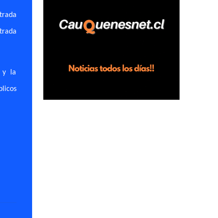
horas en el fundo San Baldomero, ubicado
trada
en el sector Dollimbuta, comuna de
trada
Pelluhue. Allí, mientras se encontraba junto
a su madre y su hijo entregando
recomendaciones a los trabajadores de la
plantación de frutillas, habría sostenido una
 y la
discusión con su hermano, quien permanecía
blicos
en el lugar a bordo de una camioneta. De
acuerdo con la declaración, tras recriminarle
por intervenir con los trabajadores, el edil
descendió del vehículo y, en medio de la
confrontación, la habría tomado de los
hombros, empujado al suelo y agredido con
golpes de pies y manos, mientr...