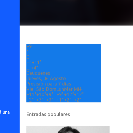
+
9
°
C
H:
+
11°
L:
+
4°
Cauquenes
Jueves, 06 Agosto
Previsión para 7 días
Vie
Sáb
Dom
Lun
Mar
Mié
+
11°
+
10°
+
9°
+
9°
+
12°
+
12°
+
2°
+
3°
+
3°
+
1°
+
2°
+
2°
rá una
Entradas populares