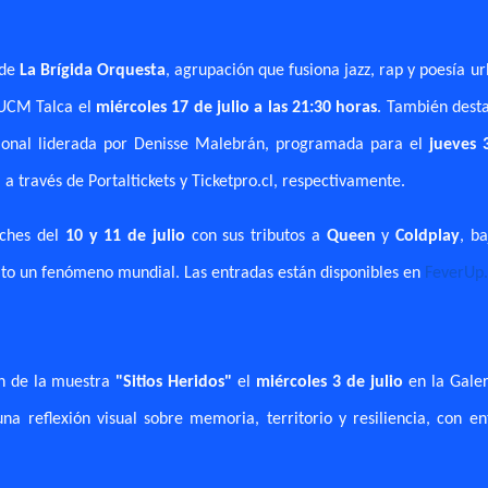
 de
La Brígida Orquesta
, agrupación que fusiona jazz, rap y poesía u
 UCM Talca el
miércoles 17 de julio a las 21:30 horas
. También desta
ional liderada por Denisse Malebrán, programada para el
jueves 
 través de Portaltickets y Ticketpro.cl, respectivamente.
ches del
10 y 11 de julio
con sus tributos a
Queen
y
Coldplay
, b
uelto un fenómeno mundial. Las entradas están disponibles en
FeverUp
ón de la muestra
"Sitios Heridos"
el
miércoles 3 de julio
en la Galer
a reflexión visual sobre memoria, territorio y resiliencia, con en