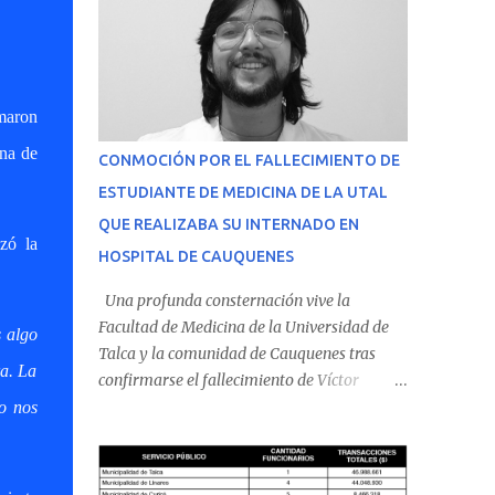
umaron
na de
CONMOCIÓN POR EL FALLECIMIENTO DE
ESTUDIANTE DE MEDICINA DE LA UTAL
QUE REALIZABA SU INTERNADO EN
zó la
HOSPITAL DE CAUQUENES
Una profunda consternación vive la
Facultad de Medicina de la Universidad de
 algo
Talca y la comunidad de Cauquenes tras
ra. La
confirmarse el fallecimiento de Víctor
Villena Pavez, estudiante de medicina que
No nos
realizaba su internado en el Hospital de
Cauquenes. De acuerdo con los antecedentes
conocidos, el joven se presentó a cumplir su