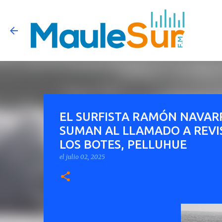
EL SURFISTA RAMÓN NAVAR
SUMAN AL LLAMADO A REVIS
LOS BOTES, PELLUHUE
el
julio 02, 2025