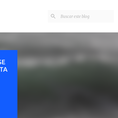
SE
ETA