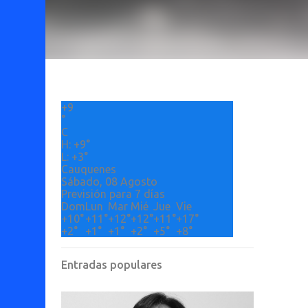
+
9
°
C
H:
+
9°
L:
+
3°
Cauquenes
Sábado, 08 Agosto
Previsión para 7 días
Dom
Lun
Mar
Mié
Jue
Vie
+
10°
+
11°
+
12°
+
12°
+
11°
+
17°
+
2°
+
1°
+
1°
+
2°
+
5°
+
8°
Entradas populares