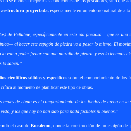
no se opone a mejorar las condiciones de los pescadores, sino que ad
fraestructura proyectada
, especialmente en un entorno natural de alto
s) de Pelluhue, específicamente en esta ola preciosa —que es una d
a única— al hacer este espigón de piedra va a pasar lo mismo. El movi
lo van a poder frenar con una muralla de piedra, y eso lo tenemos cl
as lo saben.”
dios científicos sólidos y específicos
sobre el comportamiento de los f
 crítica al momento de planificar este tipo de obras.
s reales de cómo es el comportamiento de los fondos de arena en la 
 visto, y los que hay no han sido para nada factibles ni buenos.”
cordó el caso de
Bucalemu
, donde la construcción de un espigón de 