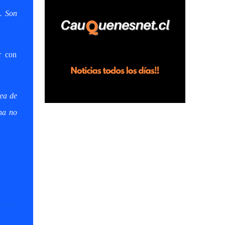
horas en el fundo San Baldomero, ubicado
a. Son
en el sector Dollimbuta, comuna de
Pelluhue. Allí, mientras se encontraba junto
a su madre y su hijo entregando
r con
recomendaciones a los trabajadores de la
plantación de frutillas, habría sostenido una
discusión con su hermano, quien permanecía
en el lugar a bordo de una camioneta. De
sea de
acuerdo con la declaración, tras recriminarle
ana no
por intervenir con los trabajadores, el edil
descendió del vehículo y, en medio de la
confrontación, la habría tomado de los
hombros, empujado al suelo y agredido con
golpes de pies y manos, mientr...