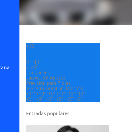
+
10
°
C
H:
+
11°
tana
L:
+
4°
Cauquenes
Jueves, 06 Agosto
Previsión para 7 días
Vie
Sáb
Dom
Lun
Mar
Mié
+
11°
+
10°
+
10°
+
11°
+
12°
+
13°
+
2°
+
3°
+
2°
+
2°
+
2°
+
2°
Entradas populares