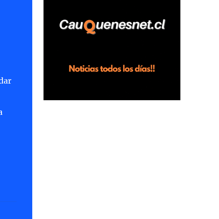
horas en el fundo San Baldomero, ubicado
en el sector Dollimbuta, comuna de
Pelluhue. Allí, mientras se encontraba junto
a su madre y su hijo entregando
recomendaciones a los trabajadores de la
plantación de frutillas, habría sostenido una
dar
discusión con su hermano, quien permanecía
en el lugar a bordo de una camioneta. De
acuerdo con la declaración, tras recriminarle
a
por intervenir con los trabajadores, el edil
descendió del vehículo y, en medio de la
confrontación, la habría tomado de los
hombros, empujado al suelo y agredido con
golpes de pies y manos, mientr...