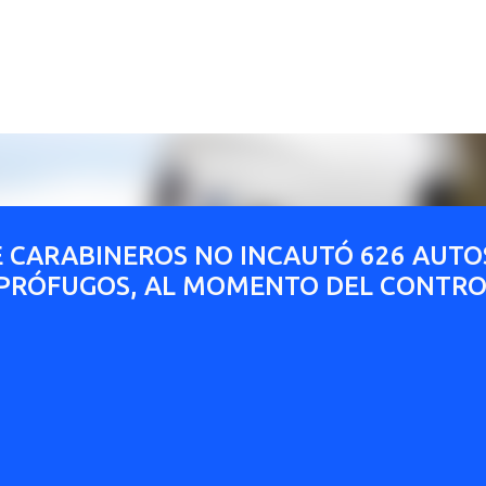
Ir al contenido principal
 CARABINEROS NO INCAUTÓ 626 AUTO
 PRÓFUGOS, AL MOMENTO DEL CONTRO