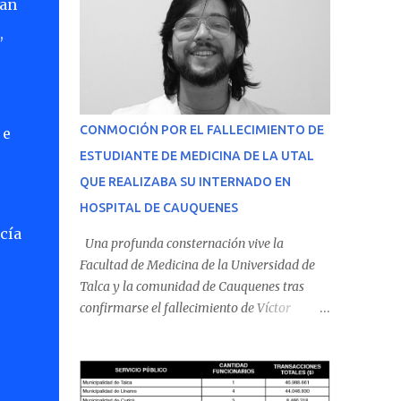
ían
,
CONMOCIÓN POR EL FALLECIMIENTO DE
 e
ESTUDIANTE DE MEDICINA DE LA UTAL
QUE REALIZABA SU INTERNADO EN
HOSPITAL DE CAUQUENES
cía
Una profunda consternación vive la
Facultad de Medicina de la Universidad de
Talca y la comunidad de Cauquenes tras
confirmarse el fallecimiento de Víctor
Villena Pavez, estudiante de medicina que
realizaba su internado en el Hospital de
Cauquenes. De acuerdo con los antecedentes
conocidos, el joven se presentó a cumplir su