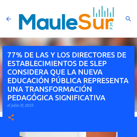
Ir al contenido principal
77% DE LAS Y LOS DIRECTORES DE
ESTABLECIMIENTOS DE SLEP
CONSIDERA QUE LA NUEVA
EDUCACIÓN PÚBLICA REPRESENTA
UNA TRANSFORMACIÓN
PEDAGÓGICA SIGNIFICATIVA
el
julio 17, 2025