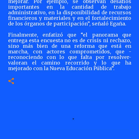
mejorar. Por ejemplo, se observan desafíos
importantes en la cantidad de trabajo
administrativo,
en
la
disponibilidad
de
recursos
financieros
y
materiales
y
en
el
fortalecimiento
de los órganos de participación”, señaló Egaña.
Finalmente,
enfatizó
que
“el
panorama
que
entrega
esta
encuesta
no
es
de
crisis
ni
rechazo,
sino más bien de una reforma que está en
marcha, con actores comprometidos, que -
reconociendo con
lo
que
falta
por
resolver-
valoran el
camino
recorrido
y lo que
ha
mejorado con la Nueva Educación Pública”.
C
o
m
e