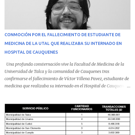
CONMOCIÓN POR EL FALLECIMIENTO DE ESTUDIANTE DE
MEDICINA DE LA UTAL QUE REALIZABA SU INTERNADO EN
HOSPITAL DE CAUQUENES
Una profunda consternación vive la Facultad de Medicina de la
Universidad de Talca y la comunidad de Cauquenes tras
confirmarse el fallecimiento de Víctor Villena Pavez, estudiante de
medicina que realizaba su internado en el Hospital de Cauquenes.
De acuerdo con los antecedentes conocidos, el joven se presentó a
cumplir su jornada en el recinto asistencial manifestando
malestares físicos. Dada la complejidad de su estado de salud, el
equipo médico determinó su traslado de urgencia al Hospital
Regional de Talca y dado la urgencia la ambulancia partió hacia
Talca con escolta de Carabineros. En medio del traslado, el