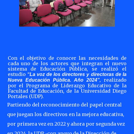
Con
el
objetivo
de
conocer
las
necesidades
de
cada
uno
de
los
actores
que
integran
el
nuevo
sistema de
Educación Pública, se realizó el
estudio
“La voz de
los directores y directoras de la
realizado
Nueva Educación Pública. Año 2024”,
por el Programa de Liderazgo Educativo de la
Facultad de Educación, de la Universidad Diego
Portales (UDP).
Partiendo del reconocimiento del papel central
que juegan los directivos en la mejora educativa,
por
primera
vez
en
2022
y
ahora
por
segunda
vez
en
2024,
la
UDP
-con
apoyo
de la Dirección de