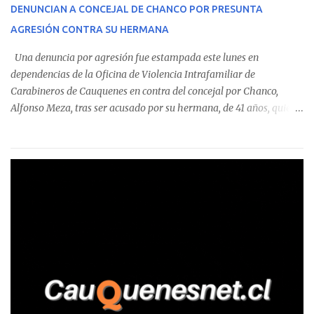
corresponde a un funcionario de la Municipalidad de Chanco,
DENUNCIAN A CONCEJAL DE CHANCO POR PRESUNTA
sumándose a otras comunas del Maule donde también se
AGRESIÓN CONTRA SU HERMANA
detectaron incumplimientos a la normativa vigente. El informe
precisa que la mayor cantidad de dinero apostado se registró en
Una denuncia por agresión fue estampada este lunes en
Talca, donde...
dependencias de la Oficina de Violencia Intrafamiliar de
Carabineros de Cauquenes en contra del concejal por Chanco,
Alfonso Meza, tras ser acusado por su hermana, de 41 años, quien
aseguró haber sido víctima de un violento episodio en un predio
agrícola familiar. Según consta en el parte policial, la denunciante
relató que los hechos ocurrieron cerca de las 11:30 horas en el
fundo San Baldomero, ubicado en el sector Dollimbuta, comuna de
Pelluhue. Allí, mientras se encontraba junto a su madre y su hijo
entregando recomendaciones a los trabajadores de la plantación
de frutillas, habría sostenido una discusión con su hermano, quien
permanecía en el lugar a bordo de una camioneta. De acuerdo con
la declaración, tras recriminarle por intervenir con los
trabajadores, el edil descendió del vehículo y, en medio de la
confrontación, la habría tomado de los hombros, empujado al
suelo y agredido con golpes de pies y manos, mientr...