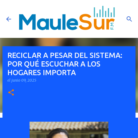
Ir al contenido principal
RECICLAR A PESAR DEL SISTEMA:
POR QUÉ ESCUCHAR A LOS
HOGARES IMPORTA
el
junio 09, 2025