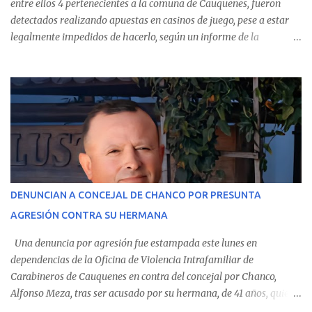
entre ellos 4 pertenecientes a la comuna de Cauquenes, fueron
detectados realizando apuestas en casinos de juego, pese a estar
legalmente impedidos de hacerlo, según un informe de la
Contraloría General de la República . Los antecedentes forman
parte del Consolidado de Información Circular (CIC) N° 20, el cual
estableció que estos funcionarios —quienes administran o
custodian fondos públicos— efectuaron transacciones por un
monto total de $116.075.918 entre enero de 2024 y junio de 2025.
En el detalle regional, se indica que en la comuna de Cauquenes se
identificó a cuatro funcionarios involucrados en este tipo de
operaciones. Asimismo, se precisa que uno de los casos
corresponde a un funcionario de la Municipalidad de Chanco,
DENUNCIAN A CONCEJAL DE CHANCO POR PRESUNTA
sumándose a otras comunas del Maule donde también se
AGRESIÓN CONTRA SU HERMANA
detectaron incumplimientos a la normativa vigente. El informe
precisa que la mayor cantidad de dinero apostado se registró en
Una denuncia por agresión fue estampada este lunes en
Talca, donde...
dependencias de la Oficina de Violencia Intrafamiliar de
Carabineros de Cauquenes en contra del concejal por Chanco,
Alfonso Meza, tras ser acusado por su hermana, de 41 años, quien
aseguró haber sido víctima de un violento episodio en un predio