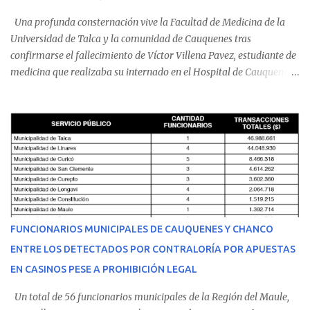
Una profunda consternación vive la Facultad de Medicina de la
Universidad de Talca y la comunidad de Cauquenes tras
confirmarse el fallecimiento de Víctor Villena Pavez, estudiante de
medicina que realizaba su internado en el Hospital de Cauquenes.
De acuerdo con los antecedentes conocidos, el joven se presentó a
cumplir su jornada en el recinto asistencial manifestando
malestares físicos. Dada la complejidad de su estado de salud, el
equipo médico determinó su traslado de urgencia al Hospital
Regional de Talca y dado la urgencia la ambulancia partió hacia
Talca con escolta de Carabineros. En medio del traslado, el
estudiante de medicina de 25 años, se agravó y pese a los esfuerzos
del personal de emergencia terminó falleciendo, sin alcanzar a
recibir atención especializada en el centro de destino. Apenas se
FUNCIONARIOS MUNICIPALES DE CAUQUENES Y CHANCO
conoció la gravedad de su condición, sus padres —residentes en
ENTRE LOS DETECTADOS POR CONTRALORÍA POR APUESTAS
Villarrica— se trasladaron a Cauquenes con la esperanza de una
EN CASINOS PESE A PROHIBICIÓN LEGAL
evolución favorable. No obstante, alrededo...
Un total de 56 funcionarios municipales de la Región del Maule,