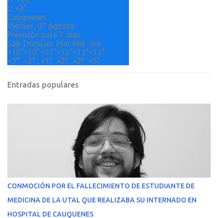
s
L:
+
3°
Cauquenes
Viernes, 07 Agosto
Previsión para 7 días
Sáb
Dom
Lun
Mar
Mié
Jue
+
10°
+
10°
+
11°
+
12°
+
13°
+
12°
+
3°
+
2°
+
1°
+
2°
+
2°
+
5°
Entradas populares
CONMOCIÓN POR EL FALLECIMIENTO DE ESTUDIANTE DE
MEDICINA DE LA UTAL QUE REALIZABA SU INTERNADO EN
HOSPITAL DE CAUQUENES