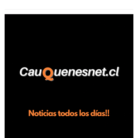
agrícola familiar. Según consta en el parte policial, la denunciante
relató que los hechos ocurrieron cerca de las 11:30 horas en el
fundo San Baldomero, ubicado en el sector Dollimbuta, comuna de
Pelluhue. Allí, mientras se encontraba junto a su madre y su hijo
entregando recomendaciones a los trabajadores de la plantación
de frutillas, habría sostenido una discusión con su hermano, quien
permanecía en el lugar a bordo de una camioneta. De acuerdo con
la declaración, tras recriminarle por intervenir con los
trabajadores, el edil descendió del vehículo y, en medio de la
confrontación, la habría tomado de los hombros, empujado al
suelo y agredido con golpes de pies y manos, mientr...