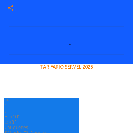
C
o
m
e
TARIFARIO SERVEL 2025
n
t
a
r
+
9
i
°
o
C
H:
+
10°
s
L:
+
3°
Cauquenes
Sábado, 08 Agosto