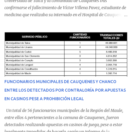
Universidad de Talca y la comunidad de Cauquenes tras
confirmarse el fallecimiento de Víctor Villena Pavez, estudiante de
medicina que realizaba su internado en el Hospital de Cauquenes.
De acuerdo con los antecedentes conocidos, el joven se presentó a
cumplir su jornada en el recinto asistencial manifestando
malestares físicos. Dada la complejidad de su estado de salud, el
equipo médico determinó su traslado de urgencia al Hospital
Regional de Talca y dado la urgencia la ambulancia partió hacia
Talca con escolta de Carabineros. En medio del traslado, el
estudiante de medicina de 25 años, se agravó y pese a los esfuerzos
del personal de emergencia terminó falleciendo, sin alcanzar a
recibir atención especializada en el centro de destino. Apenas se
FUNCIONARIOS MUNICIPALES DE CAUQUENES Y CHANCO
conoció la gravedad de su condición, sus padres —residentes en
ENTRE LOS DETECTADOS POR CONTRALORÍA POR APUESTAS
Villarrica— se trasladaron a Cauquenes con la esperanza de una
EN CASINOS PESE A PROHIBICIÓN LEGAL
evolución favorable. No obstante, alrededo...
Un total de 56 funcionarios municipales de la Región del Maule,
entre ellos 4 pertenecientes a la comuna de Cauquenes, fueron
detectados realizando apuestas en casinos de juego, pese a estar
legalmente impedidos de hacerlo, según un informe de la