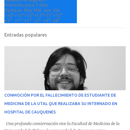
Previsión para 7 días
Dom
Lun
Mar
Mié
Jue
Vie
+
10°
+
11°
+
12°
+
13°
+
11°
+
12°
+
3°
+
1°
+
2°
+
2°
+
4°
+
8°
Entradas populares
CONMOCIÓN POR EL FALLECIMIENTO DE ESTUDIANTE DE
MEDICINA DE LA UTAL QUE REALIZABA SU INTERNADO EN
HOSPITAL DE CAUQUENES
Una profunda consternación vive la Facultad de Medicina de la