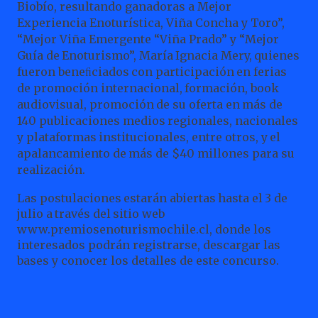
Biobío, resultando ganadoras a Mejor
Experiencia Enoturística, Viña Concha y Toro”,
“Mejor Viña Emergente “Viña Prado” y “Mejor
Guía
de
Enoturismo”,
María
Ignacia
Mery,
quienes
fueron
beneﬁciados
con
participación
en
ferias
de promoción
internacional,
formación,
book
audiovisual,
promoción
de
su
oferta
en
más
de
140
publicaciones medios
regionales,
nacionales
y
plataformas
institucionales,
entre
otros,
y
el
apalancamiento
de
más
de
$40 millones para su
realización.
Las
postulaciones
estarán
abiertas
hasta
el
3
de
julio
a
través
del
sitio
web
www.premiosenoturismochile.cl,
donde los
interesados podrán registrarse, descargar las
bases y conocer los detalles de este concurso.