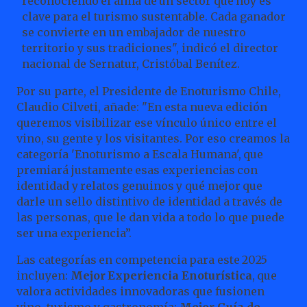
reconociendo
el
alma
de
un
sector
que
hoy
es
clave
para
el turismo sustentable. Cada ganador
se convierte en un embajador de nuestro
territorio y sus tradiciones", indicó el director
nacional de Sernatur, Cristóbal Benítez.
Por su parte, el Presidente de Enoturismo Chile,
Claudio Cilveti, añade: "En esta nueva edición
queremos visibilizar ese vínculo único entre el
vino, su gente y los visitantes. Por eso creamos la
categoría 'Enoturismo a Escala
Humana',
que
premiará
justamente
esas
experiencias
con
identidad
y
relatos
genuinos
y
qué
mejor
que
darle un sello distintivo de identidad a través de
las personas, que le dan vida a todo lo que puede
ser una
experiencia”.
Las
categorías
en
competencia
para
este
2025
incluyen:
Mejor
Experiencia
Enoturística
,
que
valora
actividades innovadoras que fusionen
vino, turismo y gastronomía;
Mejor Guía de