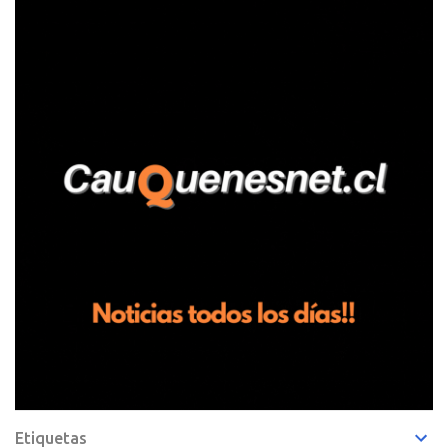
fundo San Baldomero, ubicado en el sector Dollimbuta, comuna de
Pelluhue. Allí, mientras se encontraba junto a su madre y su hijo
entregando recomendaciones a los trabajadores de la plantación
de frutillas, habría sostenido una discusión con su hermano, quien
permanecía en el lugar a bordo de una camioneta. De acuerdo con
la declaración, tras recriminarle por intervenir con los
trabajadores, el edil descendió del vehículo y, en medio de la
confrontación, la habría tomado de los hombros, empujado al
suelo y agredido con golpes de pies y manos, mientr...
Etiquetas