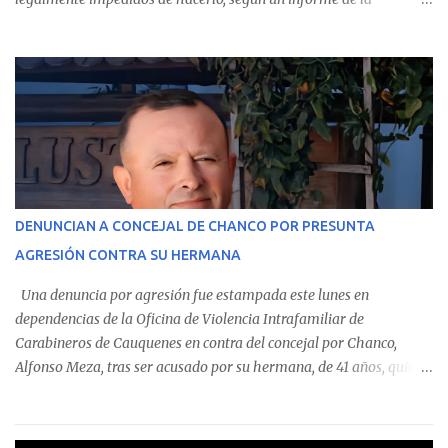
Contraloría General de la República . Los antecedentes forman
parte del Consolidado de Información Circular (CIC) N° 20, el cual
estableció que estos funcionarios —quienes administran o
custodian fondos públicos— efectuaron transacciones por un
monto total de $116.075.918 entre enero de 2024 y junio de 2025.
En el detalle regional, se indica que en la comuna de Cauquenes se
identificó a cuatro funcionarios involucrados en este tipo de
operaciones. Asimismo, se precisa que uno de los casos
corresponde a un funcionario de la Municipalidad de Chanco,
DENUNCIAN A CONCEJAL DE CHANCO POR PRESUNTA
sumándose a otras comunas del Maule donde también se
AGRESIÓN CONTRA SU HERMANA
detectaron incumplimientos a la normativa vigente. El informe
precisa que la mayor cantidad de dinero apostado se registró en
Una denuncia por agresión fue estampada este lunes en
Talca, donde...
dependencias de la Oficina de Violencia Intrafamiliar de
Carabineros de Cauquenes en contra del concejal por Chanco,
Alfonso Meza, tras ser acusado por su hermana, de 41 años, quien
aseguró haber sido víctima de un violento episodio en un predio
agrícola familiar. Según consta en el parte policial, la denunciante
relató que los hechos ocurrieron cerca de las 11:30 horas en el