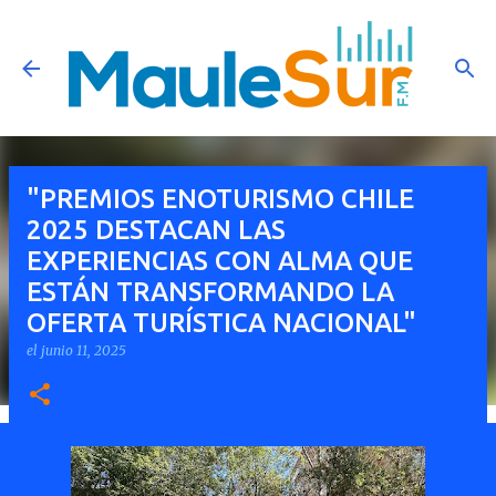
Ir al contenido principal
"PREMIOS ENOTURISMO CHILE
2025 DESTACAN LAS
EXPERIENCIAS CON ALMA QUE
ESTÁN TRANSFORMANDO LA
OFERTA TURÍSTICA NACIONAL"
el
junio 11, 2025