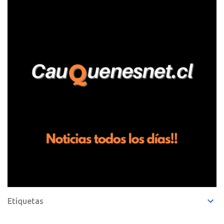
Pelluhue. Allí, mientras se encontraba junto a su madre y su hijo
entregando recomendaciones a los trabajadores de la plantación
de frutillas, habría sostenido una discusión con su hermano, quien
permanecía en el lugar a bordo de una camioneta. De acuerdo con
la declaración, tras recriminarle por intervenir con los
trabajadores, el edil descendió del vehículo y, en medio de la
confrontación, la habría tomado de los hombros, empujado al
suelo y agredido con golpes de pies y manos, mientr...
Etiquetas