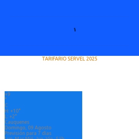
C
o
m
e
TARIFARIO SERVEL 2025
n
t
a
r
+
9
i
°
o
C
H:
+
10°
s
L:
+
2°
Cauquenes
Domingo, 09 Agosto
Previsión para 7 días
Lun
Mar
Mié
Jue
Vie
Sáb