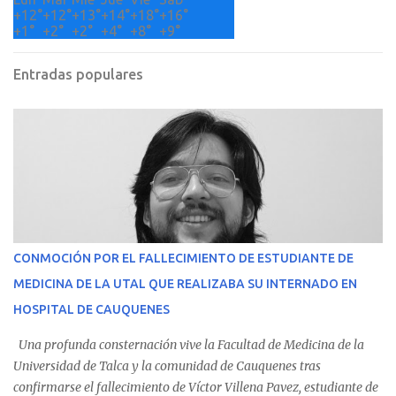
+
12°
+
12°
+
13°
+
14°
+
18°
+
16°
+
1°
+
2°
+
2°
+
4°
+
8°
+
9°
Entradas populares
CONMOCIÓN POR EL FALLECIMIENTO DE ESTUDIANTE DE
MEDICINA DE LA UTAL QUE REALIZABA SU INTERNADO EN
HOSPITAL DE CAUQUENES
Una profunda consternación vive la Facultad de Medicina de la
Universidad de Talca y la comunidad de Cauquenes tras
confirmarse el fallecimiento de Víctor Villena Pavez, estudiante de