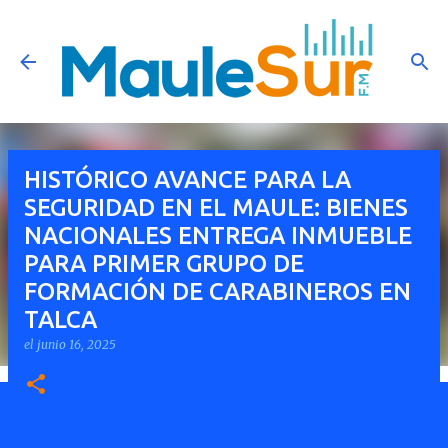
Ir al contenido principal
HISTÓRICO AVANCE PARA LA
SEGURIDAD EN EL MAULE: BIENES
NACIONALES ENTREGA INMUEBLE
PARA PRIMER GRUPO DE
FORMACIÓN DE CARABINEROS EN
TALCA
el
junio 16, 2025