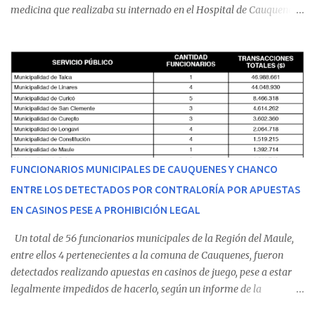
medicina que realizaba su internado en el Hospital de Cauquenes.
De acuerdo con los antecedentes conocidos, el joven se presentó a
cumplir su jornada en el recinto asistencial manifestando
malestares físicos. Dada la complejidad de su estado de salud, el
equipo médico determinó su traslado de urgencia al Hospital
Regional de Talca y dado la urgencia la ambulancia partió hacia
Talca con escolta de Carabineros. En medio del traslado, el
estudiante de medicina de 25 años, se agravó y pese a los esfuerzos
del personal de emergencia terminó falleciendo, sin alcanzar a
recibir atención especializada en el centro de destino. Apenas se
FUNCIONARIOS MUNICIPALES DE CAUQUENES Y CHANCO
conoció la gravedad de su condición, sus padres —residentes en
ENTRE LOS DETECTADOS POR CONTRALORÍA POR APUESTAS
Villarrica— se trasladaron a Cauquenes con la esperanza de una
EN CASINOS PESE A PROHIBICIÓN LEGAL
evolución favorable. No obstante, alrededo...
Un total de 56 funcionarios municipales de la Región del Maule,
entre ellos 4 pertenecientes a la comuna de Cauquenes, fueron
detectados realizando apuestas en casinos de juego, pese a estar
legalmente impedidos de hacerlo, según un informe de la
Contraloría General de la República . Los antecedentes forman