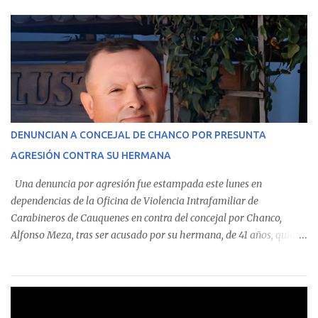
parte del Consolidado de Información Circular (CIC) N° 20, el cual
estableció que estos funcionarios —quienes administran o
custodian fondos públicos— efectuaron transacciones por un
monto total de $116.075.918 entre enero de 2024 y junio de 2025.
En el detalle regional, se indica que en la comuna de Cauquenes se
identificó a cuatro funcionarios involucrados en este tipo de
operaciones. Asimismo, se precisa que uno de los casos
corresponde a un funcionario de la Municipalidad de Chanco,
DENUNCIAN A CONCEJAL DE CHANCO POR PRESUNTA
sumándose a otras comunas del Maule donde también se
AGRESIÓN CONTRA SU HERMANA
detectaron incumplimientos a la normativa vigente. El informe
precisa que la mayor cantidad de dinero apostado se registró en
Una denuncia por agresión fue estampada este lunes en
Talca, donde...
dependencias de la Oficina de Violencia Intrafamiliar de
Carabineros de Cauquenes en contra del concejal por Chanco,
Alfonso Meza, tras ser acusado por su hermana, de 41 años, quien
aseguró haber sido víctima de un violento episodio en un predio
agrícola familiar. Según consta en el parte policial, la denunciante
relató que los hechos ocurrieron cerca de las 11:30 horas en el
fundo San Baldomero, ubicado en el sector Dollimbuta, comuna de