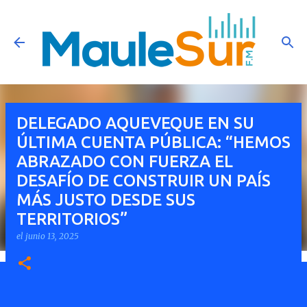
Ir al contenido principal
DELEGADO AQUEVEQUE EN SU
ÚLTIMA CUENTA PÚBLICA: “HEMOS
ABRAZADO CON FUERZA EL
DESAFÍO DE CONSTRUIR UN PAÍS
MÁS JUSTO DESDE SUS
TERRITORIOS”
el
junio 13, 2025