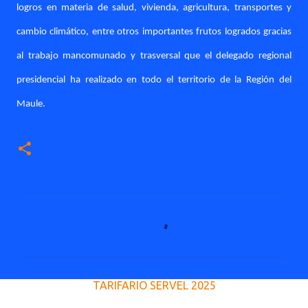
logros en materia de salud, vivienda, agricultura, transportes y
cambio climático, entre otros importantes frutos logrados gracias
al trabajo mancomunado y trasversal que el delegado regional
presidencial ha realizado en todo el territorio de la Región del
Maule.
C
o
m
e
TARIFARIO SERVEL 2025
n