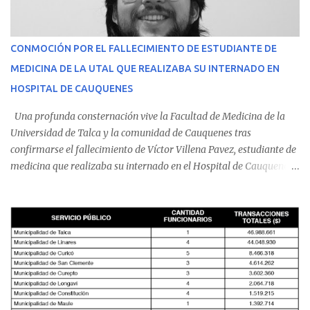
CONMOCIÓN POR EL FALLECIMIENTO DE ESTUDIANTE DE
MEDICINA DE LA UTAL QUE REALIZABA SU INTERNADO EN
HOSPITAL DE CAUQUENES
Una profunda consternación vive la Facultad de Medicina de la
Universidad de Talca y la comunidad de Cauquenes tras
confirmarse el fallecimiento de Víctor Villena Pavez, estudiante de
medicina que realizaba su internado en el Hospital de Cauquenes.
De acuerdo con los antecedentes conocidos, el joven se presentó a
cumplir su jornada en el recinto asistencial manifestando
malestares físicos. Dada la complejidad de su estado de salud, el
equipo médico determinó su traslado de urgencia al Hospital
Regional de Talca y dado la urgencia la ambulancia partió hacia
Talca con escolta de Carabineros. En medio del traslado, el
estudiante de medicina de 25 años, se agravó y pese a los esfuerzos
del personal de emergencia terminó falleciendo, sin alcanzar a