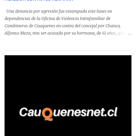
detectaron incumplimientos a la normativa vigente. El informe
precisa que la mayor cantidad de dinero apostado se registró en
Una denuncia por agresión fue estampada este lunes en
Talca, donde...
dependencias de la Oficina de Violencia Intrafamiliar de
Carabineros de Cauquenes en contra del concejal por Chanco,
Alfonso Meza, tras ser acusado por su hermana, de 41 años, quien
aseguró haber sido víctima de un violento episodio en un predio
agrícola familiar. Según consta en el parte policial, la denunciante
relató que los hechos ocurrieron cerca de las 11:30 horas en el
fundo San Baldomero, ubicado en el sector Dollimbuta, comuna de
Pelluhue. Allí, mientras se encontraba junto a su madre y su hijo
entregando recomendaciones a los trabajadores de la plantación
de frutillas, habría sostenido una discusión con su hermano, quien
permanecía en el lugar a bordo de una camioneta. De acuerdo con
la declaración, tras recriminarle por intervenir con los
trabajadores, el edil descendió del vehículo y, en medio de la
confrontación, la habría tomado de los hombros, empujado al
suelo y agredido con golpes de pies y manos, mientr...