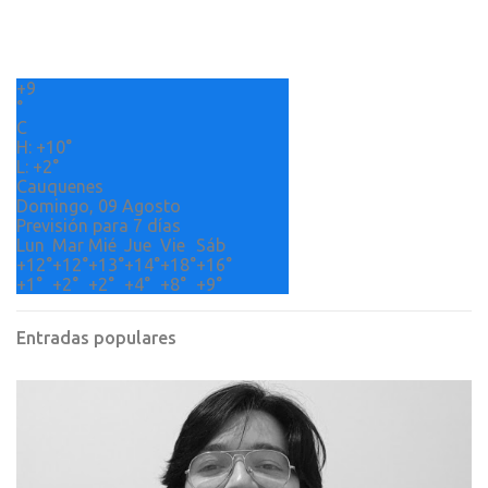
t
a
r
+
9
i
°
o
C
H:
+
10°
s
L:
+
2°
Cauquenes
Domingo, 09 Agosto
Previsión para 7 días
Lun
Mar
Mié
Jue
Vie
Sáb
+
12°
+
12°
+
13°
+
14°
+
18°
+
16°
+
1°
+
2°
+
2°
+
4°
+
8°
+
9°
Entradas populares