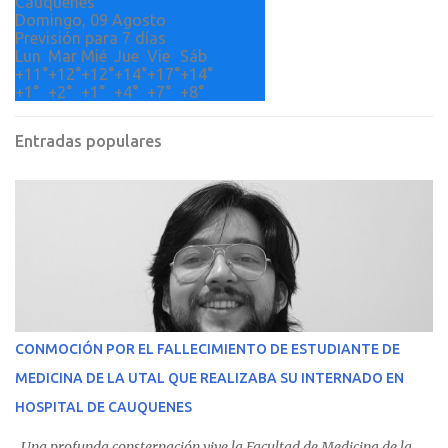
Cauquenes
Domingo, 09 Agosto
Previsión para 7 días
Lun
Mar
Mié
Jue
Vie
Sáb
+
11°
+
12°
+
12°
+
14°
+
17°
+
14°
+
1°
+
2°
+
1°
+
4°
+
7°
+
8°
Entradas populares
CONMOCIÓN POR EL FALLECIMIENTO DE ESTUDIANTE DE
MEDICINA DE LA UTAL QUE REALIZABA SU INTERNADO EN
HOSPITAL DE CAUQUENES
Una profunda consternación vive la Facultad de Medicina de la