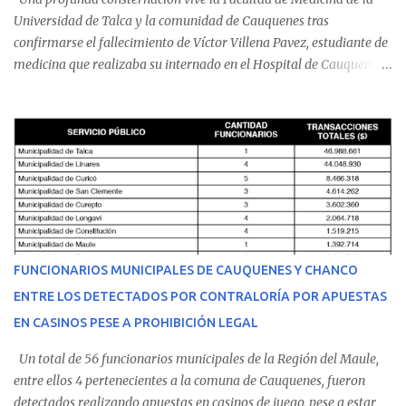
Universidad de Talca y la comunidad de Cauquenes tras
confirmarse el fallecimiento de Víctor Villena Pavez, estudiante de
medicina que realizaba su internado en el Hospital de Cauquenes.
De acuerdo con los antecedentes conocidos, el joven se presentó a
cumplir su jornada en el recinto asistencial manifestando
malestares físicos. Dada la complejidad de su estado de salud, el
equipo médico determinó su traslado de urgencia al Hospital
Regional de Talca y dado la urgencia la ambulancia partió hacia
Talca con escolta de Carabineros. En medio del traslado, el
estudiante de medicina de 25 años, se agravó y pese a los esfuerzos
del personal de emergencia terminó falleciendo, sin alcanzar a
recibir atención especializada en el centro de destino. Apenas se
FUNCIONARIOS MUNICIPALES DE CAUQUENES Y CHANCO
conoció la gravedad de su condición, sus padres —residentes en
ENTRE LOS DETECTADOS POR CONTRALORÍA POR APUESTAS
Villarrica— se trasladaron a Cauquenes con la esperanza de una
EN CASINOS PESE A PROHIBICIÓN LEGAL
evolución favorable. No obstante, alrededo...
Un total de 56 funcionarios municipales de la Región del Maule,
entre ellos 4 pertenecientes a la comuna de Cauquenes, fueron
detectados realizando apuestas en casinos de juego, pese a estar