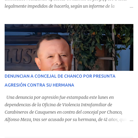
legalmente impedidos de hacerlo, según un informe de la
Contraloría General de la República . Los antecedentes forman
parte del Consolidado de Información Circular (CIC) N° 20, el cual
estableció que estos funcionarios —quienes administran o
custodian fondos públicos— efectuaron transacciones por un
monto total de $116.075.918 entre enero de 2024 y junio de 2025.
En el detalle regional, se indica que en la comuna de Cauquenes se
identificó a cuatro funcionarios involucrados en este tipo de
operaciones. Asimismo, se precisa que uno de los casos
corresponde a un funcionario de la Municipalidad de Chanco,
DENUNCIAN A CONCEJAL DE CHANCO POR PRESUNTA
sumándose a otras comunas del Maule donde también se
AGRESIÓN CONTRA SU HERMANA
detectaron incumplimientos a la normativa vigente. El informe
precisa que la mayor cantidad de dinero apostado se registró en
Una denuncia por agresión fue estampada este lunes en
Talca, donde...
dependencias de la Oficina de Violencia Intrafamiliar de
Carabineros de Cauquenes en contra del concejal por Chanco,
Alfonso Meza, tras ser acusado por su hermana, de 41 años, quien
aseguró haber sido víctima de un violento episodio en un predio
agrícola familiar. Según consta en el parte policial, la denunciante