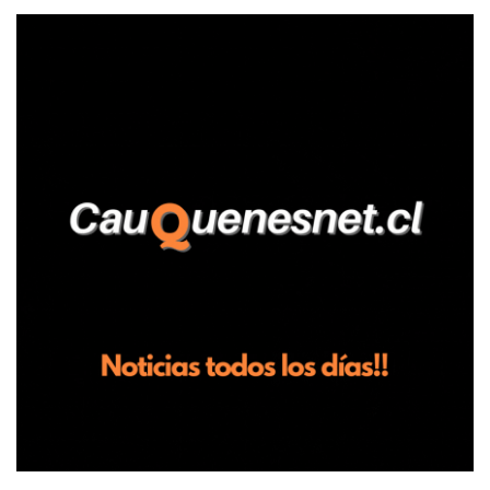
relató que los hechos ocurrieron cerca de las 11:30 horas en el
fundo San Baldomero, ubicado en el sector Dollimbuta, comuna de
Pelluhue. Allí, mientras se encontraba junto a su madre y su hijo
entregando recomendaciones a los trabajadores de la plantación
de frutillas, habría sostenido una discusión con su hermano, quien
permanecía en el lugar a bordo de una camioneta. De acuerdo con
la declaración, tras recriminarle por intervenir con los
trabajadores, el edil descendió del vehículo y, en medio de la
confrontación, la habría tomado de los hombros, empujado al
suelo y agredido con golpes de pies y manos, mientr...