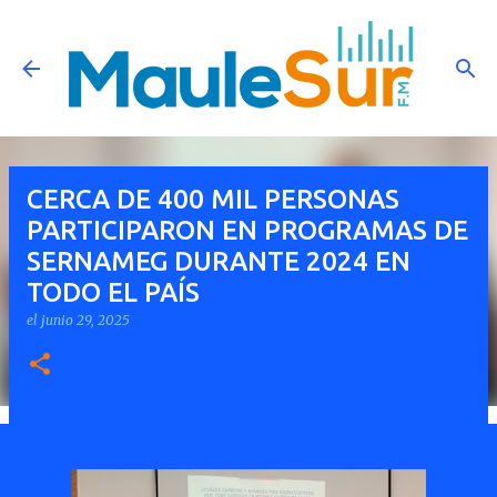
Ir al contenido principal
CERCA DE 400 MIL PERSONAS
PARTICIPARON EN PROGRAMAS DE
SERNAMEG DURANTE 2024 EN
TODO EL PAÍS
el
junio 29, 2025