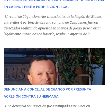
Villarrica— se trasladaron a Cauquenes con la esperanza de una
EN CASINOS PESE A PROHIBICIÓN LEGAL
evolución favorable. No obstante, alrededo...
Un total de 56 funcionarios municipales de la Región del Maule,
entre ellos 4 pertenecientes a la comuna de Cauquenes, fueron
detectados realizando apuestas en casinos de juego, pese a estar
legalmente impedidos de hacerlo, según un informe de la
Contraloría General de la República . Los antecedentes forman
parte del Consolidado de Información Circular (CIC) N° 20, el cual
estableció que estos funcionarios —quienes administran o
custodian fondos públicos— efectuaron transacciones por un
monto total de $116.075.918 entre enero de 2024 y junio de 2025.
En el detalle regional, se indica que en la comuna de Cauquenes se
identificó a cuatro funcionarios involucrados en este tipo de
operaciones. Asimismo, se precisa que uno de los casos
corresponde a un funcionario de la Municipalidad de Chanco,
DENUNCIAN A CONCEJAL DE CHANCO POR PRESUNTA
sumándose a otras comunas del Maule donde también se
AGRESIÓN CONTRA SU HERMANA
detectaron incumplimientos a la normativa vigente. El informe
precisa que la mayor cantidad de dinero apostado se registró en
Una denuncia por agresión fue estampada este lunes en