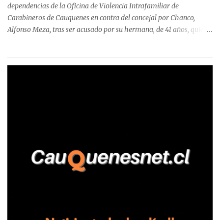
Talca, donde...
dependencias de la Oficina de Violencia Intrafamiliar de
Carabineros de Cauquenes en contra del concejal por Chanco,
Alfonso Meza, tras ser acusado por su hermana, de 41 años, quien
aseguró haber sido víctima de un violento episodio en un predio
agrícola familiar. Según consta en el parte policial, la denunciante
relató que los hechos ocurrieron cerca de las 11:30 horas en el
fundo San Baldomero, ubicado en el sector Dollimbuta, comuna de
Pelluhue. Allí, mientras se encontraba junto a su madre y su hijo
entregando recomendaciones a los trabajadores de la plantación
de frutillas, habría sostenido una discusión con su hermano, quien
permanecía en el lugar a bordo de una camioneta. De acuerdo con
la declaración, tras recriminarle por intervenir con los
trabajadores, el edil descendió del vehículo y, en medio de la
confrontación, la habría tomado de los hombros, empujado al
suelo y agredido con golpes de pies y manos, mientr...