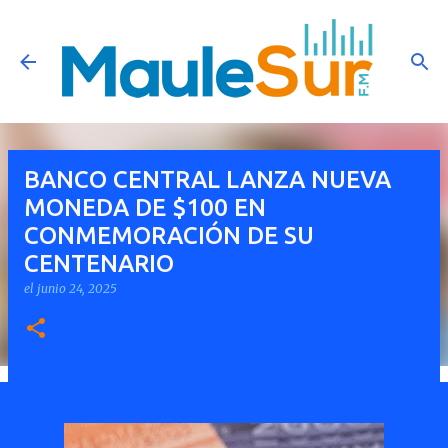
Ir al contenido principal
BANCO CENTRAL LANZA NUEVA
MONEDA DE $100 EN
CONMEMORACIÓN DE SU
CENTENARIO
el
junio 24, 2025