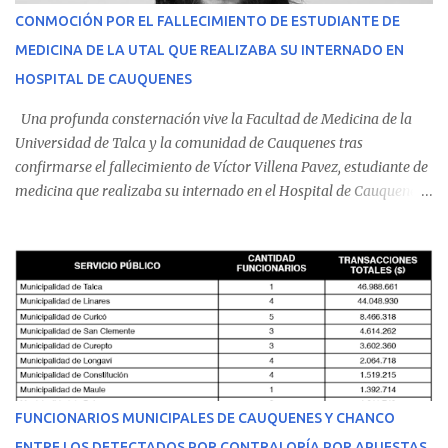
CONMOCIÓN POR EL FALLECIMIENTO DE ESTUDIANTE DE
MEDICINA DE LA UTAL QUE REALIZABA SU INTERNADO EN
HOSPITAL DE CAUQUENES
Una profunda consternación vive la Facultad de Medicina de la
Universidad de Talca y la comunidad de Cauquenes tras
confirmarse el fallecimiento de Víctor Villena Pavez, estudiante de
medicina que realizaba su internado en el Hospital de Cauquenes.
De acuerdo con los antecedentes conocidos, el joven se presentó a
cumplir su jornada en el recinto asistencial manifestando
malestares físicos. Dada la complejidad de su estado de salud, el
equipo médico determinó su traslado de urgencia al Hospital
Regional de Talca y dado la urgencia la ambulancia partió hacia
Talca con escolta de Carabineros. En medio del traslado, el
estudiante de medicina de 25 años, se agravó y pese a los esfuerzos
del personal de emergencia terminó falleciendo, sin alcanzar a
recibir atención especializada en el centro de destino. Apenas se
FUNCIONARIOS MUNICIPALES DE CAUQUENES Y CHANCO
conoció la gravedad de su condición, sus padres —residentes en
ENTRE LOS DETECTADOS POR CONTRALORÍA POR APUESTAS