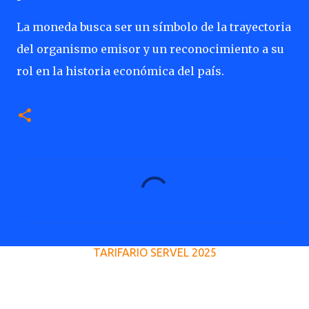
La moneda busca ser un símbolo de la trayectoria
del organismo emisor y un reconocimiento a su
rol en la historia económica del país.
C
o
m
e
TARIFARIO SERVEL 2025
n
t
a