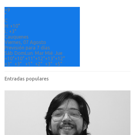
r
+
9
i
°
o
C
H:
+
10°
s
L:
+
3°
Cauquenes
Viernes, 07 Agosto
Previsión para 7 días
Sáb
Dom
Lun
Mar
Mié
Jue
+
10°
+
10°
+
11°
+
12°
+
13°
+
12°
+
3°
+
3°
+
1°
+
2°
+
3°
+
5°
Entradas populares