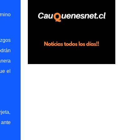
horas en el fundo San Baldomero, ubicado
en el sector Dollimbuta, comuna de
rmino
Pelluhue. Allí, mientras se encontraba junto
a su madre y su hijo entregando
recomendaciones a los trabajadores de la
azgos
plantación de frutillas, habría sostenido una
odrán
discusión con su hermano, quien permanecía
en el lugar a bordo de una camioneta. De
anera
acuerdo con la declaración, tras recriminarle
ue el
por intervenir con los trabajadores, el edil
descendió del vehículo y, en medio de la
confrontación, la habría tomado de los
hombros, empujado al suelo y agredido con
golpes de pies y manos, mientr...
jeta,
 ante