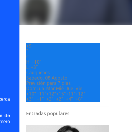
+
9
°
C
H:
+
10°
L:
+
3°
Cauquenes
Sábado, 08 Agosto
Previsión para 7 días
Dom
Lun
Mar
Mié
Jue
Vie
+
10°
+
11°
+
12°
+
13°
+
11°
+
12°
+
3°
+
1°
+
2°
+
2°
+
4°
+
8°
cerca
Entradas populares
te de
úmero