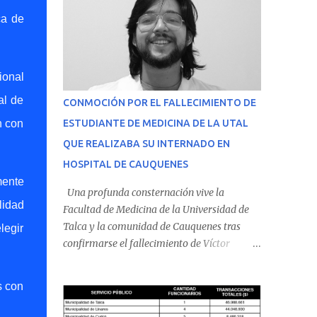
ca de
ional
al de
CONMOCIÓN POR EL FALLECIMIENTO DE
n con
ESTUDIANTE DE MEDICINA DE LA UTAL
QUE REALIZABA SU INTERNADO EN
HOSPITAL DE CAUQUENES
mente
Una profunda consternación vive la
lidad
Facultad de Medicina de la Universidad de
Talca y la comunidad de Cauquenes tras
legir
confirmarse el fallecimiento de Víctor
Villena Pavez, estudiante de medicina que
realizaba su internado en el Hospital de
s con
Cauquenes. De acuerdo con los antecedentes
conocidos, el joven se presentó a cumplir su