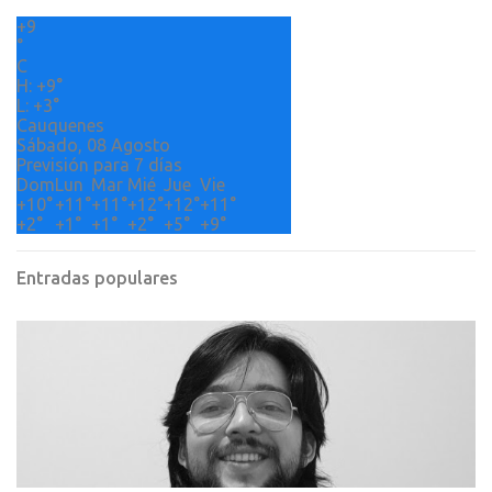
r
+
9
i
°
o
C
H:
+
9°
s
L:
+
3°
Cauquenes
Sábado, 08 Agosto
Previsión para 7 días
Dom
Lun
Mar
Mié
Jue
Vie
+
10°
+
11°
+
11°
+
12°
+
12°
+
11°
+
2°
+
1°
+
1°
+
2°
+
5°
+
9°
Entradas populares