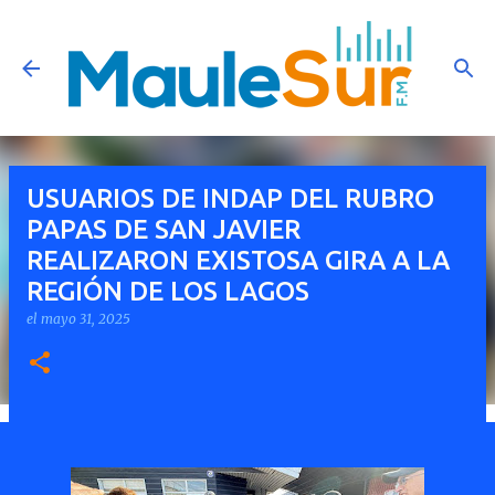
Ir al contenido principal
USUARIOS DE INDAP DEL RUBRO
PAPAS DE SAN JAVIER
REALIZARON EXISTOSA GIRA A LA
REGIÓN DE LOS LAGOS
el
mayo 31, 2025