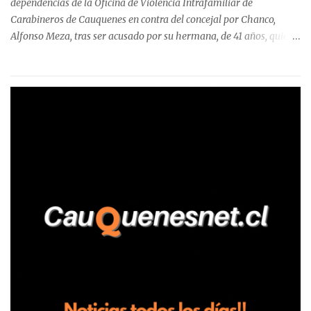
dependencias de la Oficina de Violencia Intrafamiliar de
Carabineros de Cauquenes en contra del concejal por Chanco,
Alfonso Meza, tras ser acusado por su hermana, de 41 años, quien
aseguró haber sido víctima de un violento episodio en un predio
agrícola familiar. Según consta en el parte policial, la denunciante
relató que los hechos ocurrieron cerca de las 11:30 horas en el
fundo San Baldomero, ubicado en el sector Dollimbuta, comuna de
Pelluhue. Allí, mientras se encontraba junto a su madre y su hijo
entregando recomendaciones a los trabajadores de la plantación
de frutillas, habría sostenido una discusión con su hermano, quien
permanecía en el lugar a bordo de una camioneta. De acuerdo con
la declaración, tras recriminarle por intervenir con los
trabajadores, el edil descendió del vehículo y, en medio de la
confrontación, la habría tomado de los hombros, empujado al
suelo y agredido con golpes de pies y manos, mientr...