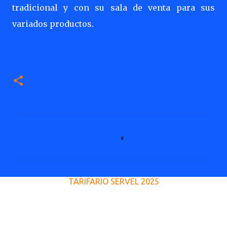
tradicional y con su sala de venta para sus
variados productos.
C
o
m
e
TARIFARIO SERVEL 2025
n
t
a