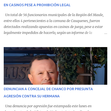
EN CASINOS PESE A PROHIBICIÓN LEGAL
evolución favorable. No obstante, alrededo...
Un total de 56 funcionarios municipales de la Región del Maule,
entre ellos 4 pertenecientes a la comuna de Cauquenes, fueron
detectados realizando apuestas en casinos de juego, pese a estar
legalmente impedidos de hacerlo, según un informe de la
Contraloría General de la República . Los antecedentes forman
parte del Consolidado de Información Circular (CIC) N° 20, el cual
estableció que estos funcionarios —quienes administran o
custodian fondos públicos— efectuaron transacciones por un
monto total de $116.075.918 entre enero de 2024 y junio de 2025.
En el detalle regional, se indica que en la comuna de Cauquenes se
identificó a cuatro funcionarios involucrados en este tipo de
operaciones. Asimismo, se precisa que uno de los casos
corresponde a un funcionario de la Municipalidad de Chanco,
DENUNCIAN A CONCEJAL DE CHANCO POR PRESUNTA
sumándose a otras comunas del Maule donde también se
AGRESIÓN CONTRA SU HERMANA
detectaron incumplimientos a la normativa vigente. El informe
precisa que la mayor cantidad de dinero apostado se registró en
Una denuncia por agresión fue estampada este lunes en
Talca, donde...