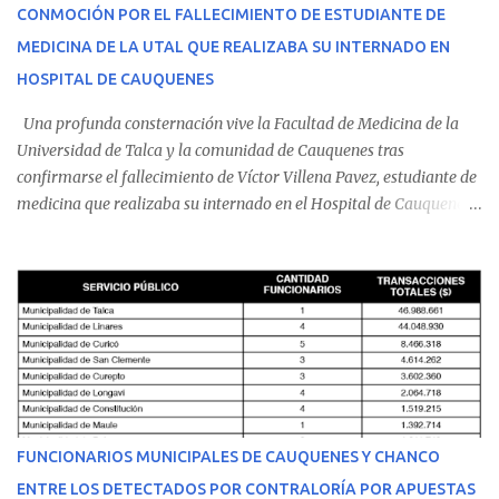
CONMOCIÓN POR EL FALLECIMIENTO DE ESTUDIANTE DE
MEDICINA DE LA UTAL QUE REALIZABA SU INTERNADO EN
HOSPITAL DE CAUQUENES
Una profunda consternación vive la Facultad de Medicina de la
Universidad de Talca y la comunidad de Cauquenes tras
confirmarse el fallecimiento de Víctor Villena Pavez, estudiante de
medicina que realizaba su internado en el Hospital de Cauquenes.
De acuerdo con los antecedentes conocidos, el joven se presentó a
cumplir su jornada en el recinto asistencial manifestando
malestares físicos. Dada la complejidad de su estado de salud, el
equipo médico determinó su traslado de urgencia al Hospital
Regional de Talca y dado la urgencia la ambulancia partió hacia
Talca con escolta de Carabineros. En medio del traslado, el
estudiante de medicina de 25 años, se agravó y pese a los esfuerzos
del personal de emergencia terminó falleciendo, sin alcanzar a
recibir atención especializada en el centro de destino. Apenas se
FUNCIONARIOS MUNICIPALES DE CAUQUENES Y CHANCO
conoció la gravedad de su condición, sus padres —residentes en
ENTRE LOS DETECTADOS POR CONTRALORÍA POR APUESTAS
Villarrica— se trasladaron a Cauquenes con la esperanza de una