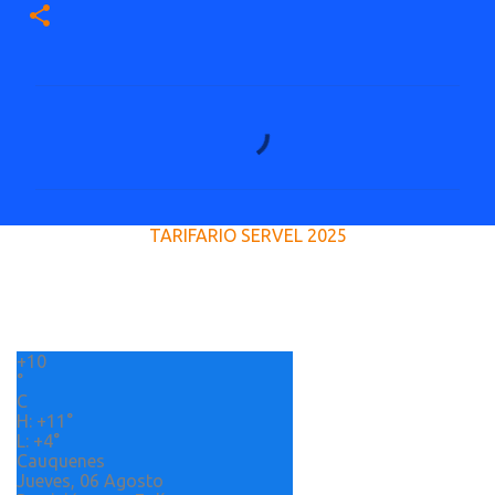
C
o
m
e
TARIFARIO SERVEL 2025
n
t
a
r
+
10
i
°
o
C
H:
+
11°
s
L:
+
4°
Cauquenes
Jueves, 06 Agosto