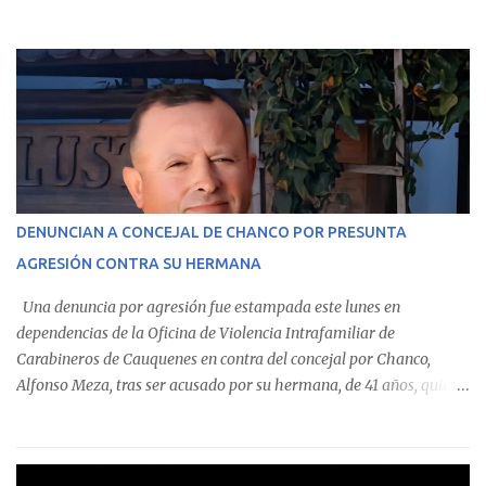
Contraloría General de la República . Los antecedentes forman
parte del Consolidado de Información Circular (CIC) N° 20, el cual
estableció que estos funcionarios —quienes administran o
custodian fondos públicos— efectuaron transacciones por un
monto total de $116.075.918 entre enero de 2024 y junio de 2025.
En el detalle regional, se indica que en la comuna de Cauquenes se
identificó a cuatro funcionarios involucrados en este tipo de
operaciones. Asimismo, se precisa que uno de los casos
corresponde a un funcionario de la Municipalidad de Chanco,
DENUNCIAN A CONCEJAL DE CHANCO POR PRESUNTA
sumándose a otras comunas del Maule donde también se
AGRESIÓN CONTRA SU HERMANA
detectaron incumplimientos a la normativa vigente. El informe
precisa que la mayor cantidad de dinero apostado se registró en
Una denuncia por agresión fue estampada este lunes en
Talca, donde...
dependencias de la Oficina de Violencia Intrafamiliar de
Carabineros de Cauquenes en contra del concejal por Chanco,
Alfonso Meza, tras ser acusado por su hermana, de 41 años, quien
aseguró haber sido víctima de un violento episodio en un predio
agrícola familiar. Según consta en el parte policial, la denunciante
relató que los hechos ocurrieron cerca de las 11:30 horas en el