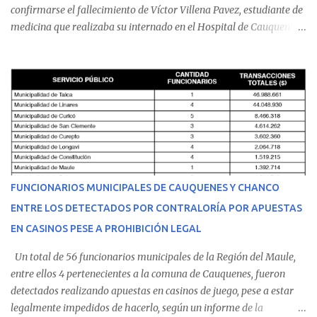
confirmarse el fallecimiento de Víctor Villena Pavez, estudiante de
medicina que realizaba su internado en el Hospital de Cauquenes.
De acuerdo con los antecedentes conocidos, el joven se presentó a
cumplir su jornada en el recinto asistencial manifestando
malestares físicos. Dada la complejidad de su estado de salud, el
equipo médico determinó su traslado de urgencia al Hospital
Regional de Talca y dado la urgencia la ambulancia partió hacia
Talca con escolta de Carabineros. En medio del traslado, el
estudiante de medicina de 25 años, se agravó y pese a los esfuerzos
del personal de emergencia terminó falleciendo, sin alcanzar a
recibir atención especializada en el centro de destino. Apenas se
FUNCIONARIOS MUNICIPALES DE CAUQUENES Y CHANCO
conoció la gravedad de su condición, sus padres —residentes en
ENTRE LOS DETECTADOS POR CONTRALORÍA POR APUESTAS
Villarrica— se trasladaron a Cauquenes con la esperanza de una
EN CASINOS PESE A PROHIBICIÓN LEGAL
evolución favorable. No obstante, alrededo...
Un total de 56 funcionarios municipales de la Región del Maule,
entre ellos 4 pertenecientes a la comuna de Cauquenes, fueron
detectados realizando apuestas en casinos de juego, pese a estar
legalmente impedidos de hacerlo, según un informe de la