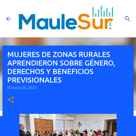
Ir al contenido principal
MUJERES DE ZONAS RURALES
APRENDIERON SOBRE GÉNERO,
DERECHOS Y BENEFICIOS
PREVISIONALES
el
mayo 26, 2025