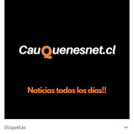
fundo San Baldomero, ubicado en el sector Dollimbuta, comuna de
Pelluhue. Allí, mientras se encontraba junto a su madre y su hijo
entregando recomendaciones a los trabajadores de la plantación
de frutillas, habría sostenido una discusión con su hermano, quien
permanecía en el lugar a bordo de una camioneta. De acuerdo con
la declaración, tras recriminarle por intervenir con los
trabajadores, el edil descendió del vehículo y, en medio de la
confrontación, la habría tomado de los hombros, empujado al
suelo y agredido con golpes de pies y manos, mientr...
Etiquetas