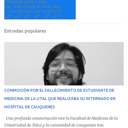
Previsión para 7 días
Vie
Sáb
Dom
Lun
Mar
Mié
+
11°
+
10°
+
10°
+
11°
+
12°
+
13°
+
2°
+
3°
+
2°
+
1°
+
2°
+
2°
Entradas populares
CONMOCIÓN POR EL FALLECIMIENTO DE ESTUDIANTE DE
MEDICINA DE LA UTAL QUE REALIZABA SU INTERNADO EN
HOSPITAL DE CAUQUENES
Una profunda consternación vive la Facultad de Medicina de la
Universidad de Talca y la comunidad de Cauquenes tras