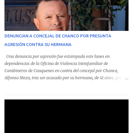
monto total de $116.075.918 entre enero de 2024 y junio de 2025.
En el detalle regional, se indica que en la comuna de Cauquenes se
identificó a cuatro funcionarios involucrados en este tipo de
operaciones. Asimismo, se precisa que uno de los casos
corresponde a un funcionario de la Municipalidad de Chanco,
DENUNCIAN A CONCEJAL DE CHANCO POR PRESUNTA
sumándose a otras comunas del Maule donde también se
AGRESIÓN CONTRA SU HERMANA
detectaron incumplimientos a la normativa vigente. El informe
precisa que la mayor cantidad de dinero apostado se registró en
Una denuncia por agresión fue estampada este lunes en
Talca, donde...
dependencias de la Oficina de Violencia Intrafamiliar de
Carabineros de Cauquenes en contra del concejal por Chanco,
Alfonso Meza, tras ser acusado por su hermana, de 41 años, quien
aseguró haber sido víctima de un violento episodio en un predio
agrícola familiar. Según consta en el parte policial, la denunciante
relató que los hechos ocurrieron cerca de las 11:30 horas en el
fundo San Baldomero, ubicado en el sector Dollimbuta, comuna de
Pelluhue. Allí, mientras se encontraba junto a su madre y su hijo
entregando recomendaciones a los trabajadores de la plantación
de frutillas, habría sostenido una discusión con su hermano, quien