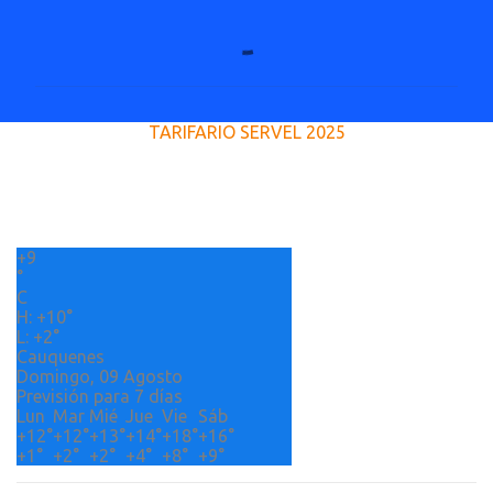
C
o
m
e
TARIFARIO SERVEL 2025
n
t
a
r
+
9
i
°
o
C
H:
+
10°
s
L:
+
2°
Cauquenes
Domingo, 09 Agosto
Previsión para 7 días
Lun
Mar
Mié
Jue
Vie
Sáb
+
12°
+
12°
+
13°
+
14°
+
18°
+
16°
+
1°
+
2°
+
2°
+
4°
+
8°
+
9°