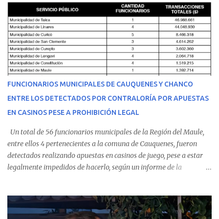
malestares físicos. Dada la complejidad de su estado de salud, el
equipo médico determinó su traslado de urgencia al Hospital
Regional de Talca y dado la urgencia la ambulancia partió hacia
Talca con escolta de Carabineros. En medio del traslado, el
estudiante de medicina de 25 años, se agravó y pese a los esfuerzos
del personal de emergencia terminó falleciendo, sin alcanzar a
recibir atención especializada en el centro de destino. Apenas se
FUNCIONARIOS MUNICIPALES DE CAUQUENES Y CHANCO
conoció la gravedad de su condición, sus padres —residentes en
ENTRE LOS DETECTADOS POR CONTRALORÍA POR APUESTAS
Villarrica— se trasladaron a Cauquenes con la esperanza de una
EN CASINOS PESE A PROHIBICIÓN LEGAL
evolución favorable. No obstante, alrededo...
Un total de 56 funcionarios municipales de la Región del Maule,
entre ellos 4 pertenecientes a la comuna de Cauquenes, fueron
detectados realizando apuestas en casinos de juego, pese a estar
legalmente impedidos de hacerlo, según un informe de la
Contraloría General de la República . Los antecedentes forman
parte del Consolidado de Información Circular (CIC) N° 20, el cual
estableció que estos funcionarios —quienes administran o
custodian fondos públicos— efectuaron transacciones por un