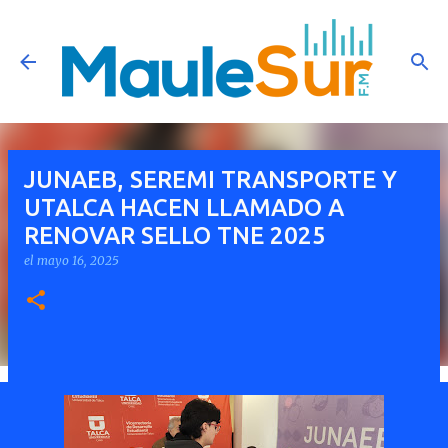
Ir al contenido principal
JUNAEB, SEREMI TRANSPORTE Y
UTALCA HACEN LLAMADO A
RENOVAR SELLO TNE 2025
el
mayo 16, 2025