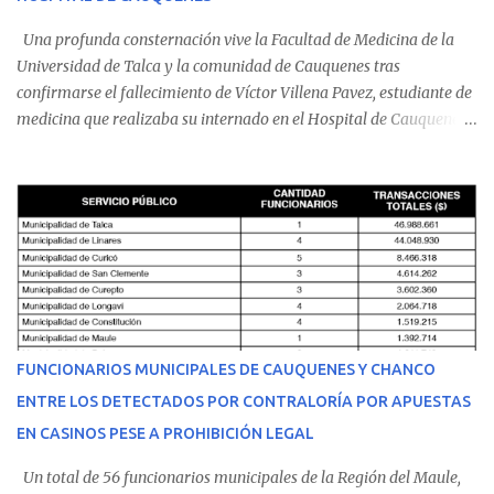
Una profunda consternación vive la Facultad de Medicina de la
Universidad de Talca y la comunidad de Cauquenes tras
confirmarse el fallecimiento de Víctor Villena Pavez, estudiante de
medicina que realizaba su internado en el Hospital de Cauquenes.
De acuerdo con los antecedentes conocidos, el joven se presentó a
cumplir su jornada en el recinto asistencial manifestando
malestares físicos. Dada la complejidad de su estado de salud, el
equipo médico determinó su traslado de urgencia al Hospital
Regional de Talca y dado la urgencia la ambulancia partió hacia
Talca con escolta de Carabineros. En medio del traslado, el
estudiante de medicina de 25 años, se agravó y pese a los esfuerzos
del personal de emergencia terminó falleciendo, sin alcanzar a
recibir atención especializada en el centro de destino. Apenas se
FUNCIONARIOS MUNICIPALES DE CAUQUENES Y CHANCO
conoció la gravedad de su condición, sus padres —residentes en
ENTRE LOS DETECTADOS POR CONTRALORÍA POR APUESTAS
Villarrica— se trasladaron a Cauquenes con la esperanza de una
EN CASINOS PESE A PROHIBICIÓN LEGAL
evolución favorable. No obstante, alrededo...
Un total de 56 funcionarios municipales de la Región del Maule,