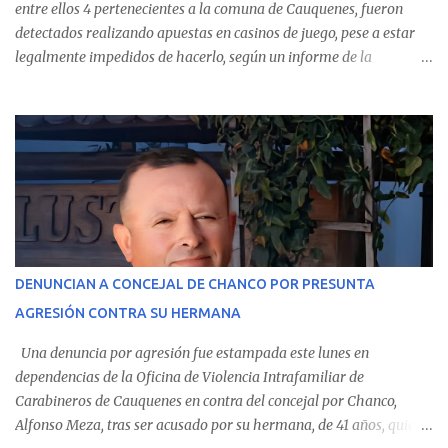
entre ellos 4 pertenecientes a la comuna de Cauquenes, fueron
detectados realizando apuestas en casinos de juego, pese a estar
legalmente impedidos de hacerlo, según un informe de la
Contraloría General de la República . Los antecedentes forman
parte del Consolidado de Información Circular (CIC) N° 20, el cual
estableció que estos funcionarios —quienes administran o
custodian fondos públicos— efectuaron transacciones por un
monto total de $116.075.918 entre enero de 2024 y junio de 2025.
En el detalle regional, se indica que en la comuna de Cauquenes se
identificó a cuatro funcionarios involucrados en este tipo de
operaciones. Asimismo, se precisa que uno de los casos
corresponde a un funcionario de la Municipalidad de Chanco,
DENUNCIAN A CONCEJAL DE CHANCO POR PRESUNTA
sumándose a otras comunas del Maule donde también se
AGRESIÓN CONTRA SU HERMANA
detectaron incumplimientos a la normativa vigente. El informe
precisa que la mayor cantidad de dinero apostado se registró en
Una denuncia por agresión fue estampada este lunes en
Talca, donde...
dependencias de la Oficina de Violencia Intrafamiliar de
Carabineros de Cauquenes en contra del concejal por Chanco,
Alfonso Meza, tras ser acusado por su hermana, de 41 años, quien