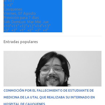
H:
+
11°
s
L:
+
3°
Cauquenes
Viernes, 07 Agosto
Previsión para 7 días
Sáb
Dom
Lun
Mar
Mié
Jue
+
10°
+
11°
+
12°
+
12°
+
14°
+
13°
+
3°
+
3°
+
1°
+
2°
+
3°
+
4°
Entradas populares
CONMOCIÓN POR EL FALLECIMIENTO DE ESTUDIANTE DE
MEDICINA DE LA UTAL QUE REALIZABA SU INTERNADO EN
HOSPITAL DE CAUQUENES