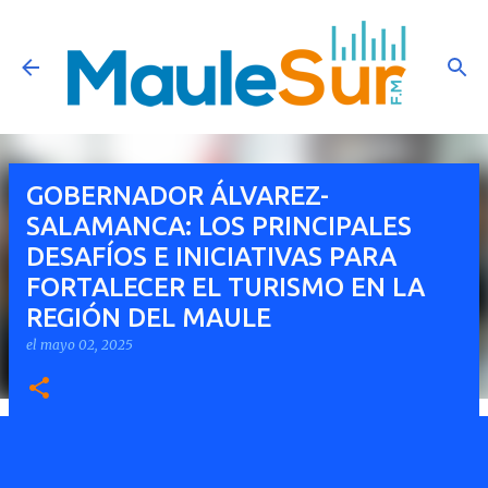
Ir al contenido principal
GOBERNADOR ÁLVAREZ-
SALAMANCA: LOS PRINCIPALES
DESAFÍOS E INICIATIVAS PARA
FORTALECER EL TURISMO EN LA
REGIÓN DEL MAULE
el
mayo 02, 2025