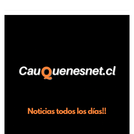
aseguró haber sido víctima de un violento episodio en un predio
agrícola familiar. Según consta en el parte policial, la denunciante
relató que los hechos ocurrieron cerca de las 11:30 horas en el
fundo San Baldomero, ubicado en el sector Dollimbuta, comuna de
Pelluhue. Allí, mientras se encontraba junto a su madre y su hijo
entregando recomendaciones a los trabajadores de la plantación
de frutillas, habría sostenido una discusión con su hermano, quien
permanecía en el lugar a bordo de una camioneta. De acuerdo con
la declaración, tras recriminarle por intervenir con los
trabajadores, el edil descendió del vehículo y, en medio de la
confrontación, la habría tomado de los hombros, empujado al
suelo y agredido con golpes de pies y manos, mientr...