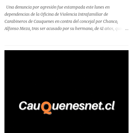
precisa que la mayor cantidad de dinero apostado se registró en
Una denuncia por agresión fue estampada este lunes en
Talca, donde...
dependencias de la Oficina de Violencia Intrafamiliar de
Carabineros de Cauquenes en contra del concejal por Chanco,
Alfonso Meza, tras ser acusado por su hermana, de 41 años, quien
aseguró haber sido víctima de un violento episodio en un predio
agrícola familiar. Según consta en el parte policial, la denunciante
relató que los hechos ocurrieron cerca de las 11:30 horas en el
fundo San Baldomero, ubicado en el sector Dollimbuta, comuna de
Pelluhue. Allí, mientras se encontraba junto a su madre y su hijo
entregando recomendaciones a los trabajadores de la plantación
de frutillas, habría sostenido una discusión con su hermano, quien
permanecía en el lugar a bordo de una camioneta. De acuerdo con
la declaración, tras recriminarle por intervenir con los
trabajadores, el edil descendió del vehículo y, en medio de la
confrontación, la habría tomado de los hombros, empujado al
suelo y agredido con golpes de pies y manos, mientr...