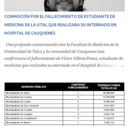
CONMOCIÓN POR EL FALLECIMIENTO DE ESTUDIANTE DE
MEDICINA DE LA UTAL QUE REALIZABA SU INTERNADO EN
HOSPITAL DE CAUQUENES
Una profunda consternación vive la Facultad de Medicina de la
Universidad de Talca y la comunidad de Cauquenes tras
confirmarse el fallecimiento de Víctor Villena Pavez, estudiante de
medicina que realizaba su internado en el Hospital de Cauquenes.
De acuerdo con los antecedentes conocidos, el joven se presentó a
cumplir su jornada en el recinto asistencial manifestando
malestares físicos. Dada la complejidad de su estado de salud, el
equipo médico determinó su traslado de urgencia al Hospital
Regional de Talca y dado la urgencia la ambulancia partió hacia
Talca con escolta de Carabineros. En medio del traslado, el
estudiante de medicina de 25 años, se agravó y pese a los esfuerzos
del personal de emergencia terminó falleciendo, sin alcanzar a
recibir atención especializada en el centro de destino. Apenas se