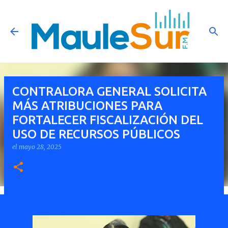
Ir al contenido principal
CONTRALORA GENERAL SOLICITA
MÁS ATRIBUCIONES PARA
FORTALECER FISCALIZACIÓN DEL
USO DE RECURSOS PÚBLICOS
el
mayo 28, 2025