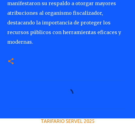
manifestaron su respaldo a otorgar mayores
atribuciones al organismo fiscalizador,
destacando la importancia de proteger los
recursos públicos con herramientas eficaces y
modernas.
C
o
m
e
TARIFARIO SERVEL 2025
n
t