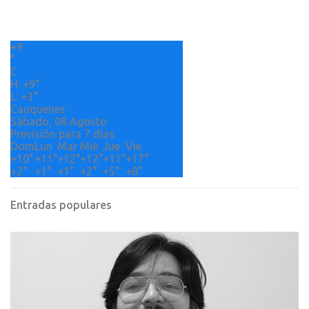
a
r
+
9
i
°
o
C
H:
+
9°
s
L:
+
3°
Cauquenes
Sábado, 08 Agosto
Previsión para 7 días
Dom
Lun
Mar
Mié
Jue
Vie
+
10°
+
11°
+
12°
+
12°
+
11°
+
17°
+
2°
+
1°
+
1°
+
2°
+
5°
+
8°
Entradas populares