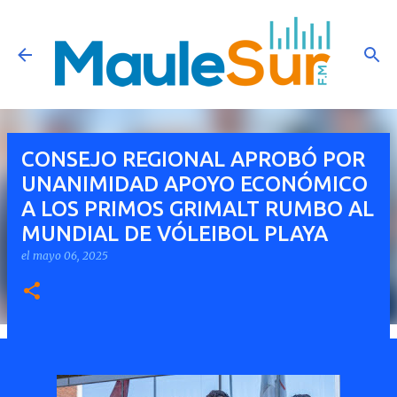
Ir al contenido principal
CONSEJO REGIONAL APROBÓ POR
UNANIMIDAD APOYO ECONÓMICO
A LOS PRIMOS GRIMALT RUMBO AL
MUNDIAL DE VÓLEIBOL PLAYA
el
mayo 06, 2025