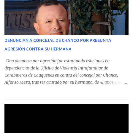
custodian fondos públicos— efectuaron transacciones por un
monto total de $116.075.918 entre enero de 2024 y junio de 2025.
En el detalle regional, se indica que en la comuna de Cauquenes se
identificó a cuatro funcionarios involucrados en este tipo de
operaciones. Asimismo, se precisa que uno de los casos
corresponde a un funcionario de la Municipalidad de Chanco,
DENUNCIAN A CONCEJAL DE CHANCO POR PRESUNTA
sumándose a otras comunas del Maule donde también se
AGRESIÓN CONTRA SU HERMANA
detectaron incumplimientos a la normativa vigente. El informe
precisa que la mayor cantidad de dinero apostado se registró en
Una denuncia por agresión fue estampada este lunes en
Talca, donde...
dependencias de la Oficina de Violencia Intrafamiliar de
Carabineros de Cauquenes en contra del concejal por Chanco,
Alfonso Meza, tras ser acusado por su hermana, de 41 años, quien
aseguró haber sido víctima de un violento episodio en un predio
agrícola familiar. Según consta en el parte policial, la denunciante
relató que los hechos ocurrieron cerca de las 11:30 horas en el
fundo San Baldomero, ubicado en el sector Dollimbuta, comuna de
Pelluhue. Allí, mientras se encontraba junto a su madre y su hijo
entregando recomendaciones a los trabajadores de la plantación
de frutillas, habría sostenido una discusión con su hermano, quien