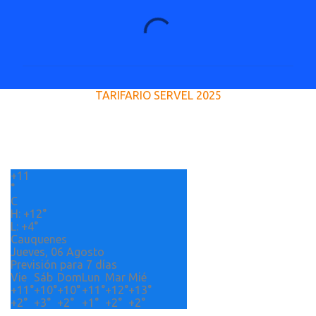
C
o
m
e
TARIFARIO SERVEL 2025
n
t
a
r
+
11
i
°
o
C
H:
+
12°
s
L:
+
4°
Cauquenes
Jueves, 06 Agosto
Previsión para 7 días
Vie
Sáb
Dom
Lun
Mar
Mié
+
11°
+
10°
+
10°
+
11°
+
12°
+
13°
+
2°
+
3°
+
2°
+
1°
+
2°
+
2°