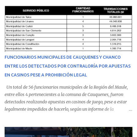
cumplir su jornada en el recinto asistencial manifestando
malestares físicos. Dada la complejidad de su estado de salud, el
equipo médico determinó su traslado de urgencia al Hospital
Regional de Talca y dado la urgencia la ambulancia partió hacia
Talca con escolta de Carabineros. En medio del traslado, el
estudiante de medicina de 25 años, se agravó y pese a los esfuerzos
del personal de emergencia terminó falleciendo, sin alcanzar a
recibir atención especializada en el centro de destino. Apenas se
FUNCIONARIOS MUNICIPALES DE CAUQUENES Y CHANCO
conoció la gravedad de su condición, sus padres —residentes en
ENTRE LOS DETECTADOS POR CONTRALORÍA POR APUESTAS
Villarrica— se trasladaron a Cauquenes con la esperanza de una
EN CASINOS PESE A PROHIBICIÓN LEGAL
evolución favorable. No obstante, alrededo...
Un total de 56 funcionarios municipales de la Región del Maule,
entre ellos 4 pertenecientes a la comuna de Cauquenes, fueron
detectados realizando apuestas en casinos de juego, pese a estar
legalmente impedidos de hacerlo, según un informe de la
Contraloría General de la República . Los antecedentes forman
parte del Consolidado de Información Circular (CIC) N° 20, el cual
estableció que estos funcionarios —quienes administran o