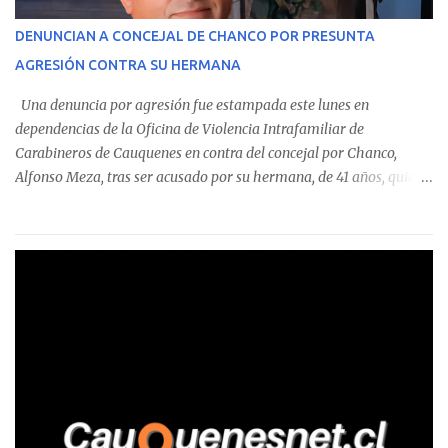
operaciones. Asimismo, se precisa que uno de los casos
corresponde a un funcionario de la Municipalidad de Chanco,
DENUNCIAN A CONCEJAL DE CHANCO POR PRESUNTA
sumándose a otras comunas del Maule donde también se
AGRESIÓN CONTRA SU HERMANA
detectaron incumplimientos a la normativa vigente. El informe
precisa que la mayor cantidad de dinero apostado se registró en
Una denuncia por agresión fue estampada este lunes en
Talca, donde...
dependencias de la Oficina de Violencia Intrafamiliar de
Carabineros de Cauquenes en contra del concejal por Chanco,
Alfonso Meza, tras ser acusado por su hermana, de 41 años, quien
aseguró haber sido víctima de un violento episodio en un predio
agrícola familiar. Según consta en el parte policial, la denunciante
relató que los hechos ocurrieron cerca de las 11:30 horas en el
fundo San Baldomero, ubicado en el sector Dollimbuta, comuna de
Pelluhue. Allí, mientras se encontraba junto a su madre y su hijo
entregando recomendaciones a los trabajadores de la plantación
de frutillas, habría sostenido una discusión con su hermano, quien
permanecía en el lugar a bordo de una camioneta. De acuerdo con
la declaración, tras recriminarle por intervenir con los
trabajadores, el edil descendió del vehículo y, en medio de la
confrontación, la habría tomado de los hombros, empujado al