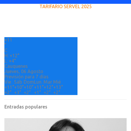
e
TARIFARIO SERVEL 2025
n
t
a
r
+
11
i
°
o
C
H:
+
12°
s
L:
+
4°
Cauquenes
Jueves, 06 Agosto
Previsión para 7 días
Vie
Sáb
Dom
Lun
Mar
Mié
+
11°
+
10°
+
10°
+
11°
+
12°
+
13°
+
2°
+
3°
+
2°
+
1°
+
2°
+
2°
Entradas populares