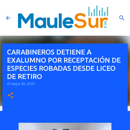
Ir al contenido principal
CARABINEROS DETIENE A
EXALUMNO POR RECEPTACIÓN DE
ESPECIES ROBADAS DESDE LICEO
DE RETIRO
el
mayo 30, 2025