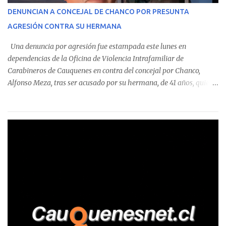
corresponde a un funcionario de la Municipalidad de Chanco,
DENUNCIAN A CONCEJAL DE CHANCO POR PRESUNTA
sumándose a otras comunas del Maule donde también se
AGRESIÓN CONTRA SU HERMANA
detectaron incumplimientos a la normativa vigente. El informe
precisa que la mayor cantidad de dinero apostado se registró en
Una denuncia por agresión fue estampada este lunes en
Talca, donde...
dependencias de la Oficina de Violencia Intrafamiliar de
Carabineros de Cauquenes en contra del concejal por Chanco,
Alfonso Meza, tras ser acusado por su hermana, de 41 años, quien
aseguró haber sido víctima de un violento episodio en un predio
agrícola familiar. Según consta en el parte policial, la denunciante
relató que los hechos ocurrieron cerca de las 11:30 horas en el
fundo San Baldomero, ubicado en el sector Dollimbuta, comuna de
Pelluhue. Allí, mientras se encontraba junto a su madre y su hijo
entregando recomendaciones a los trabajadores de la plantación
de frutillas, habría sostenido una discusión con su hermano, quien
permanecía en el lugar a bordo de una camioneta. De acuerdo con
la declaración, tras recriminarle por intervenir con los
trabajadores, el edil descendió del vehículo y, en medio de la
confrontación, la habría tomado de los hombros, empujado al