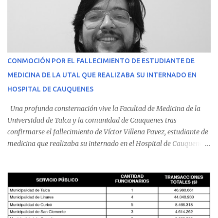
CONMOCIÓN POR EL FALLECIMIENTO DE ESTUDIANTE DE
MEDICINA DE LA UTAL QUE REALIZABA SU INTERNADO EN
HOSPITAL DE CAUQUENES
Una profunda consternación vive la Facultad de Medicina de la
Universidad de Talca y la comunidad de Cauquenes tras
confirmarse el fallecimiento de Víctor Villena Pavez, estudiante de
medicina que realizaba su internado en el Hospital de Cauquenes.
De acuerdo con los antecedentes conocidos, el joven se presentó a
cumplir su jornada en el recinto asistencial manifestando
malestares físicos. Dada la complejidad de su estado de salud, el
equipo médico determinó su traslado de urgencia al Hospital
Regional de Talca y dado la urgencia la ambulancia partió hacia
Talca con escolta de Carabineros. En medio del traslado, el