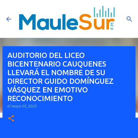
Ir al contenido principal
AUDITORIO DEL LICEO
BICENTENARIO CAUQUENES
LLEVARÁ EL NOMBRE DE SU
DIRECTOR GUIDO DOMÍNGUEZ
VÁSQUEZ EN EMOTIVO
RECONOCIMIENTO
el
mayo 01, 2025