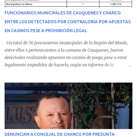
del personal de emergencia terminó falleciendo, sin alcanzar a
recibir atención especializada en el centro de destino. Apenas se
FUNCIONARIOS MUNICIPALES DE CAUQUENES Y CHANCO
conoció la gravedad de su condición, sus padres —residentes en
ENTRE LOS DETECTADOS POR CONTRALORÍA POR APUESTAS
Villarrica— se trasladaron a Cauquenes con la esperanza de una
EN CASINOS PESE A PROHIBICIÓN LEGAL
evolución favorable. No obstante, alrededo...
Un total de 56 funcionarios municipales de la Región del Maule,
entre ellos 4 pertenecientes a la comuna de Cauquenes, fueron
detectados realizando apuestas en casinos de juego, pese a estar
legalmente impedidos de hacerlo, según un informe de la
Contraloría General de la República . Los antecedentes forman
parte del Consolidado de Información Circular (CIC) N° 20, el cual
estableció que estos funcionarios —quienes administran o
custodian fondos públicos— efectuaron transacciones por un
monto total de $116.075.918 entre enero de 2024 y junio de 2025.
En el detalle regional, se indica que en la comuna de Cauquenes se
identificó a cuatro funcionarios involucrados en este tipo de
operaciones. Asimismo, se precisa que uno de los casos
corresponde a un funcionario de la Municipalidad de Chanco,
DENUNCIAN A CONCEJAL DE CHANCO POR PRESUNTA