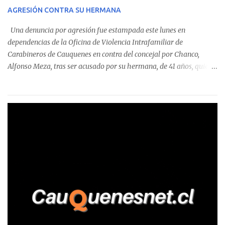
sumándose a otras comunas del Maule donde también se
AGRESIÓN CONTRA SU HERMANA
detectaron incumplimientos a la normativa vigente. El informe
precisa que la mayor cantidad de dinero apostado se registró en
Una denuncia por agresión fue estampada este lunes en
Talca, donde...
dependencias de la Oficina de Violencia Intrafamiliar de
Carabineros de Cauquenes en contra del concejal por Chanco,
Alfonso Meza, tras ser acusado por su hermana, de 41 años, quien
aseguró haber sido víctima de un violento episodio en un predio
agrícola familiar. Según consta en el parte policial, la denunciante
relató que los hechos ocurrieron cerca de las 11:30 horas en el
fundo San Baldomero, ubicado en el sector Dollimbuta, comuna de
Pelluhue. Allí, mientras se encontraba junto a su madre y su hijo
entregando recomendaciones a los trabajadores de la plantación
de frutillas, habría sostenido una discusión con su hermano, quien
permanecía en el lugar a bordo de una camioneta. De acuerdo con
la declaración, tras recriminarle por intervenir con los
trabajadores, el edil descendió del vehículo y, en medio de la
confrontación, la habría tomado de los hombros, empujado al
suelo y agredido con golpes de pies y manos, mientr...