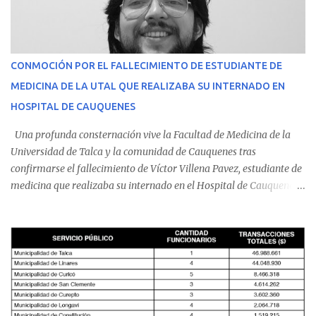
CONMOCIÓN POR EL FALLECIMIENTO DE ESTUDIANTE DE
MEDICINA DE LA UTAL QUE REALIZABA SU INTERNADO EN
HOSPITAL DE CAUQUENES
Una profunda consternación vive la Facultad de Medicina de la
Universidad de Talca y la comunidad de Cauquenes tras
confirmarse el fallecimiento de Víctor Villena Pavez, estudiante de
medicina que realizaba su internado en el Hospital de Cauquenes.
De acuerdo con los antecedentes conocidos, el joven se presentó a
cumplir su jornada en el recinto asistencial manifestando
malestares físicos. Dada la complejidad de su estado de salud, el
equipo médico determinó su traslado de urgencia al Hospital
Regional de Talca y dado la urgencia la ambulancia partió hacia
Talca con escolta de Carabineros. En medio del traslado, el
estudiante de medicina de 25 años, se agravó y pese a los esfuerzos