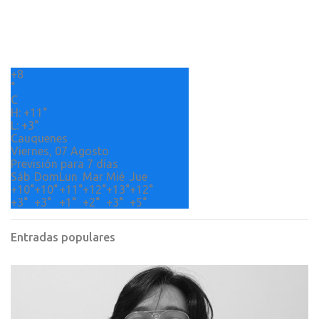
t
a
r
+
8
i
°
o
C
H:
+
11°
s
L:
+
3°
Cauquenes
Viernes, 07 Agosto
Previsión para 7 días
Sáb
Dom
Lun
Mar
Mié
Jue
+
10°
+
10°
+
11°
+
12°
+
13°
+
12°
+
3°
+
3°
+
1°
+
2°
+
3°
+
5°
Entradas populares