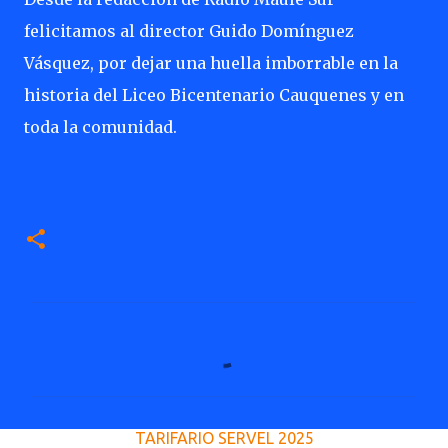
felicitamos al director Guido Domínguez
Vásquez, por dejar una huella imborrable en la
historia del Liceo Bicentenario Cauquenes y en
toda la comunidad.
C
o
m
e
TARIFARIO SERVEL 2025
n