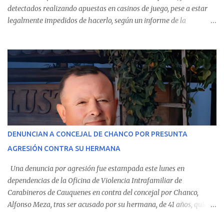
detectados realizando apuestas en casinos de juego, pese a estar
legalmente impedidos de hacerlo, según un informe de la
Contraloría General de la República . Los antecedentes forman
parte del Consolidado de Información Circular (CIC) N° 20, el cual
estableció que estos funcionarios —quienes administran o
custodian fondos públicos— efectuaron transacciones por un
monto total de $116.075.918 entre enero de 2024 y junio de 2025.
En el detalle regional, se indica que en la comuna de Cauquenes se
identificó a cuatro funcionarios involucrados en este tipo de
operaciones. Asimismo, se precisa que uno de los casos
corresponde a un funcionario de la Municipalidad de Chanco,
DENUNCIAN A CONCEJAL DE CHANCO POR PRESUNTA
sumándose a otras comunas del Maule donde también se
AGRESIÓN CONTRA SU HERMANA
detectaron incumplimientos a la normativa vigente. El informe
precisa que la mayor cantidad de dinero apostado se registró en
Una denuncia por agresión fue estampada este lunes en
Talca, donde...
dependencias de la Oficina de Violencia Intrafamiliar de
Carabineros de Cauquenes en contra del concejal por Chanco,
Alfonso Meza, tras ser acusado por su hermana, de 41 años, quien
aseguró haber sido víctima de un violento episodio en un predio