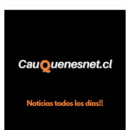
agrícola familiar. Según consta en el parte policial, la denunciante
relató que los hechos ocurrieron cerca de las 11:30 horas en el
fundo San Baldomero, ubicado en el sector Dollimbuta, comuna de
Pelluhue. Allí, mientras se encontraba junto a su madre y su hijo
entregando recomendaciones a los trabajadores de la plantación
de frutillas, habría sostenido una discusión con su hermano, quien
permanecía en el lugar a bordo de una camioneta. De acuerdo con
la declaración, tras recriminarle por intervenir con los
trabajadores, el edil descendió del vehículo y, en medio de la
confrontación, la habría tomado de los hombros, empujado al
suelo y agredido con golpes de pies y manos, mientr...