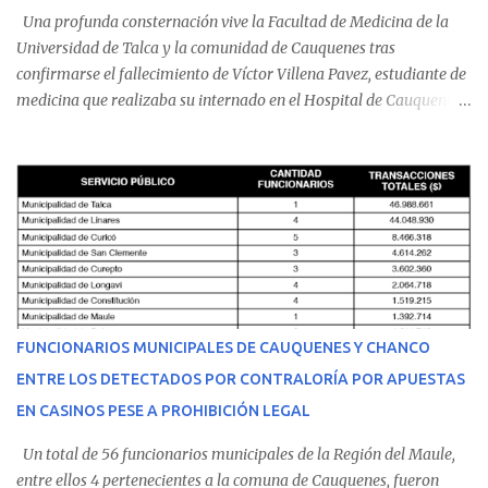
Una profunda consternación vive la Facultad de Medicina de la
Universidad de Talca y la comunidad de Cauquenes tras
confirmarse el fallecimiento de Víctor Villena Pavez, estudiante de
medicina que realizaba su internado en el Hospital de Cauquenes.
De acuerdo con los antecedentes conocidos, el joven se presentó a
cumplir su jornada en el recinto asistencial manifestando
malestares físicos. Dada la complejidad de su estado de salud, el
equipo médico determinó su traslado de urgencia al Hospital
Regional de Talca y dado la urgencia la ambulancia partió hacia
Talca con escolta de Carabineros. En medio del traslado, el
estudiante de medicina de 25 años, se agravó y pese a los esfuerzos
del personal de emergencia terminó falleciendo, sin alcanzar a
recibir atención especializada en el centro de destino. Apenas se
FUNCIONARIOS MUNICIPALES DE CAUQUENES Y CHANCO
conoció la gravedad de su condición, sus padres —residentes en
ENTRE LOS DETECTADOS POR CONTRALORÍA POR APUESTAS
Villarrica— se trasladaron a Cauquenes con la esperanza de una
EN CASINOS PESE A PROHIBICIÓN LEGAL
evolución favorable. No obstante, alrededo...
Un total de 56 funcionarios municipales de la Región del Maule,
entre ellos 4 pertenecientes a la comuna de Cauquenes, fueron