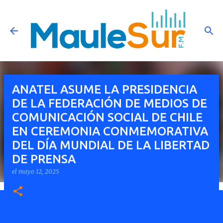
Ir al contenido principal
ANATEL ASUME LA PRESIDENCIA
DE LA FEDERACIÓN DE MEDIOS DE
COMUNICACIÓN SOCIAL DE CHILE
EN CEREMONIA CONMEMORATIVA
DEL DÍA MUNDIAL DE LA LIBERTAD
DE PRENSA
el
mayo 12, 2025