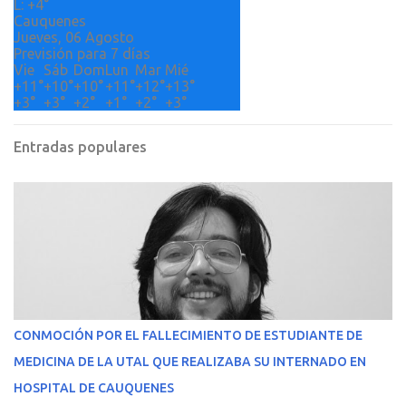
L:
+
4°
Cauquenes
Jueves, 06 Agosto
Previsión para 7 días
Vie
Sáb
Dom
Lun
Mar
Mié
+
11°
+
10°
+
10°
+
11°
+
12°
+
13°
+
3°
+
3°
+
2°
+
1°
+
2°
+
3°
Entradas populares
CONMOCIÓN POR EL FALLECIMIENTO DE ESTUDIANTE DE
MEDICINA DE LA UTAL QUE REALIZABA SU INTERNADO EN
HOSPITAL DE CAUQUENES