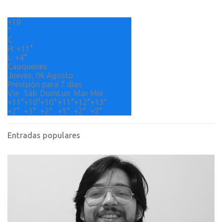
r
+
10
i
°
o
C
H:
+
11°
s
L:
+
4°
Cauquenes
Jueves, 06 Agosto
Previsión para 7 días
Vie
Sáb
Dom
Lun
Mar
Mié
+
11°
+
10°
+
10°
+
11°
+
12°
+
13°
+
2°
+
3°
+
2°
+
1°
+
2°
+
2°
Entradas populares