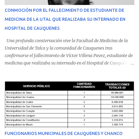
CONMOCIÓN POR EL FALLECIMIENTO DE ESTUDIANTE DE
MEDICINA DE LA UTAL QUE REALIZABA SU INTERNADO EN
HOSPITAL DE CAUQUENES
Una profunda consternación vive la Facultad de Medicina de la
Universidad de Talca y la comunidad de Cauquenes tras
confirmarse el fallecimiento de Víctor Villena Pavez, estudiante de
medicina que realizaba su internado en el Hospital de Cauquenes.
De acuerdo con los antecedentes conocidos, el joven se presentó a
cumplir su jornada en el recinto asistencial manifestando
malestares físicos. Dada la complejidad de su estado de salud, el
equipo médico determinó su traslado de urgencia al Hospital
Regional de Talca y dado la urgencia la ambulancia partió hacia
Talca con escolta de Carabineros. En medio del traslado, el
estudiante de medicina de 25 años, se agravó y pese a los esfuerzos
del personal de emergencia terminó falleciendo, sin alcanzar a
recibir atención especializada en el centro de destino. Apenas se
FUNCIONARIOS MUNICIPALES DE CAUQUENES Y CHANCO
conoció la gravedad de su condición, sus padres —residentes en