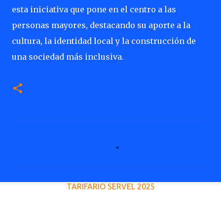
esta iniciativa que pone en el centro a las
personas mayores, destacando su aporte a la
cultura, la identidad local y la construcción de
una sociedad más inclusiva.
C
o
m
e
TARIFARIO SERVEL 2025
n
t
a