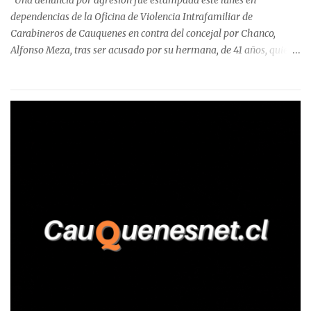
Una denuncia por agresión fue estampada este lunes en
Talca, donde...
dependencias de la Oficina de Violencia Intrafamiliar de
Carabineros de Cauquenes en contra del concejal por Chanco,
Alfonso Meza, tras ser acusado por su hermana, de 41 años, quien
aseguró haber sido víctima de un violento episodio en un predio
agrícola familiar. Según consta en el parte policial, la denunciante
relató que los hechos ocurrieron cerca de las 11:30 horas en el
fundo San Baldomero, ubicado en el sector Dollimbuta, comuna de
Pelluhue. Allí, mientras se encontraba junto a su madre y su hijo
entregando recomendaciones a los trabajadores de la plantación
de frutillas, habría sostenido una discusión con su hermano, quien
permanecía en el lugar a bordo de una camioneta. De acuerdo con
la declaración, tras recriminarle por intervenir con los
trabajadores, el edil descendió del vehículo y, en medio de la
confrontación, la habría tomado de los hombros, empujado al
suelo y agredido con golpes de pies y manos, mientr...