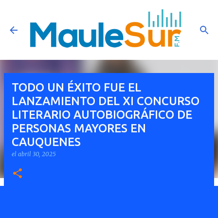
Ir al contenido principal
TODO UN ÉXITO FUE EL
LANZAMIENTO DEL XI CONCURSO
LITERARIO AUTOBIOGRÁFICO DE
PERSONAS MAYORES EN
CAUQUENES
el
abril 30, 2025