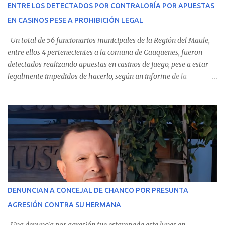
ENTRE LOS DETECTADOS POR CONTRALORÍA POR APUESTAS
Villarrica— se trasladaron a Cauquenes con la esperanza de una
EN CASINOS PESE A PROHIBICIÓN LEGAL
evolución favorable. No obstante, alrededo...
Un total de 56 funcionarios municipales de la Región del Maule,
entre ellos 4 pertenecientes a la comuna de Cauquenes, fueron
detectados realizando apuestas en casinos de juego, pese a estar
legalmente impedidos de hacerlo, según un informe de la
Contraloría General de la República . Los antecedentes forman
parte del Consolidado de Información Circular (CIC) N° 20, el cual
estableció que estos funcionarios —quienes administran o
custodian fondos públicos— efectuaron transacciones por un
monto total de $116.075.918 entre enero de 2024 y junio de 2025.
En el detalle regional, se indica que en la comuna de Cauquenes se
identificó a cuatro funcionarios involucrados en este tipo de
operaciones. Asimismo, se precisa que uno de los casos
corresponde a un funcionario de la Municipalidad de Chanco,
DENUNCIAN A CONCEJAL DE CHANCO POR PRESUNTA
sumándose a otras comunas del Maule donde también se
AGRESIÓN CONTRA SU HERMANA
detectaron incumplimientos a la normativa vigente. El informe
precisa que la mayor cantidad de dinero apostado se registró en