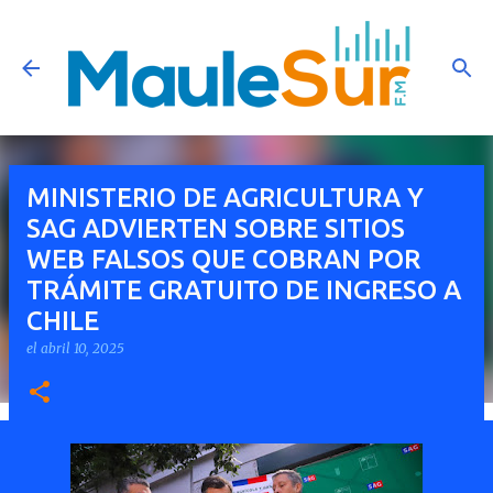
Ir al contenido principal
MINISTERIO DE AGRICULTURA Y
SAG ADVIERTEN SOBRE SITIOS
WEB FALSOS QUE COBRAN POR
TRÁMITE GRATUITO DE INGRESO A
CHILE
el
abril 10, 2025