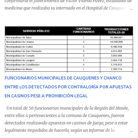
confirmarse el fallecimiento de Víctor Villena Pavez, estudiante de
medicina que realizaba su internado en el Hospital de Cauquenes.
De acuerdo con los antecedentes conocidos, el joven se presentó a
cumplir su jornada en el recinto asistencial manifestando
malestares físicos. Dada la complejidad de su estado de salud, el
equipo médico determinó su traslado de urgencia al Hospital
Regional de Talca y dado la urgencia la ambulancia partió hacia
Talca con escolta de Carabineros. En medio del traslado, el
estudiante de medicina de 25 años, se agravó y pese a los esfuerzos
del personal de emergencia terminó falleciendo, sin alcanzar a
recibir atención especializada en el centro de destino. Apenas se
FUNCIONARIOS MUNICIPALES DE CAUQUENES Y CHANCO
conoció la gravedad de su condición, sus padres —residentes en
ENTRE LOS DETECTADOS POR CONTRALORÍA POR APUESTAS
Villarrica— se trasladaron a Cauquenes con la esperanza de una
EN CASINOS PESE A PROHIBICIÓN LEGAL
evolución favorable. No obstante, alrededo...
Un total de 56 funcionarios municipales de la Región del Maule,
entre ellos 4 pertenecientes a la comuna de Cauquenes, fueron
detectados realizando apuestas en casinos de juego, pese a estar
legalmente impedidos de hacerlo, según un informe de la
Contraloría General de la República . Los antecedentes forman