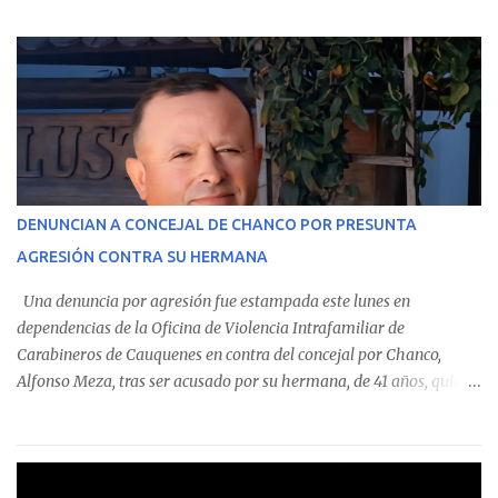
parte del Consolidado de Información Circular (CIC) N° 20, el cual
estableció que estos funcionarios —quienes administran o
custodian fondos públicos— efectuaron transacciones por un
monto total de $116.075.918 entre enero de 2024 y junio de 2025.
En el detalle regional, se indica que en la comuna de Cauquenes se
identificó a cuatro funcionarios involucrados en este tipo de
operaciones. Asimismo, se precisa que uno de los casos
corresponde a un funcionario de la Municipalidad de Chanco,
DENUNCIAN A CONCEJAL DE CHANCO POR PRESUNTA
sumándose a otras comunas del Maule donde también se
AGRESIÓN CONTRA SU HERMANA
detectaron incumplimientos a la normativa vigente. El informe
precisa que la mayor cantidad de dinero apostado se registró en
Una denuncia por agresión fue estampada este lunes en
Talca, donde...
dependencias de la Oficina de Violencia Intrafamiliar de
Carabineros de Cauquenes en contra del concejal por Chanco,
Alfonso Meza, tras ser acusado por su hermana, de 41 años, quien
aseguró haber sido víctima de un violento episodio en un predio
agrícola familiar. Según consta en el parte policial, la denunciante
relató que los hechos ocurrieron cerca de las 11:30 horas en el
fundo San Baldomero, ubicado en el sector Dollimbuta, comuna de