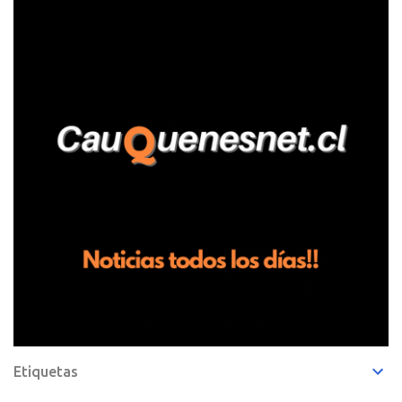
Pelluhue. Allí, mientras se encontraba junto a su madre y su hijo
entregando recomendaciones a los trabajadores de la plantación
de frutillas, habría sostenido una discusión con su hermano, quien
permanecía en el lugar a bordo de una camioneta. De acuerdo con
la declaración, tras recriminarle por intervenir con los
trabajadores, el edil descendió del vehículo y, en medio de la
confrontación, la habría tomado de los hombros, empujado al
suelo y agredido con golpes de pies y manos, mientr...
Etiquetas