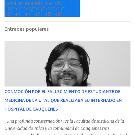
Dom
Lun
Mar
Mié
Jue
Vie
+
10°
+
11°
+
12°
+
12°
+
11°
+
17°
+
2°
+
1°
+
1°
+
2°
+
5°
+
8°
Entradas populares
CONMOCIÓN POR EL FALLECIMIENTO DE ESTUDIANTE DE
MEDICINA DE LA UTAL QUE REALIZABA SU INTERNADO EN
HOSPITAL DE CAUQUENES
Una profunda consternación vive la Facultad de Medicina de la
Universidad de Talca y la comunidad de Cauquenes tras