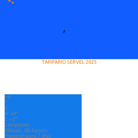
C
o
m
e
TARIFARIO SERVEL 2025
n
t
a
r
+
9
i
°
o
C
H:
+
9°
s
L:
+
3°
Cauquenes
Sábado, 08 Agosto
Previsión para 7 días