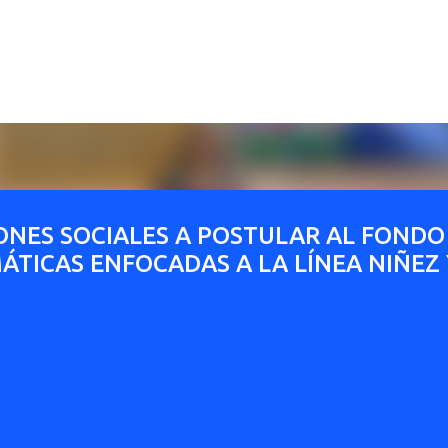
Ir al contenido principal
ONES SOCIALES A POSTULAR AL FONDO
TICAS ENFOCADAS A LA LÍNEA NIÑEZ 