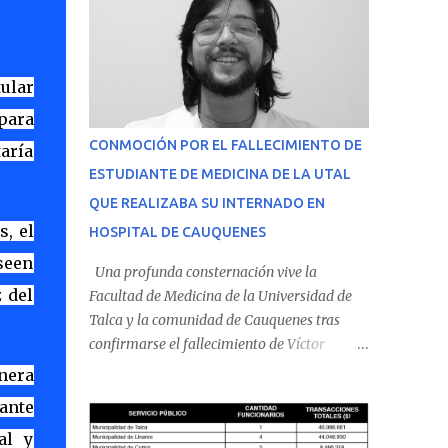
ular
 para
CONMOCIÓN POR EL FALLECIMIENTO DE
taría
ESTUDIANTE DE MEDICINA DE LA UTAL
QUE REALIZABA SU INTERNADO EN
s, el
HOSPITAL DE CAUQUENES
seen
Una profunda consternación vive la
 del
Facultad de Medicina de la Universidad de
Talca y la comunidad de Cauquenes tras
confirmarse el fallecimiento de Víctor
Villena Pavez, estudiante de medicina que
anera
realizaba su internado en el Hospital de
vante
Cauquenes. De acuerdo con los antecedentes
al y
conocidos, el joven se presentó a cumplir su