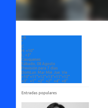
+
9
°
C
H:
+
10°
L:
+
3°
Cauquenes
Sábado, 08 Agosto
Previsión para 7 días
Dom
Lun
Mar
Mié
Jue
Vie
+
10°
+
11°
+
12°
+
13°
+
11°
+
12°
+
3°
+
1°
+
2°
+
2°
+
4°
+
8°
Entradas populares