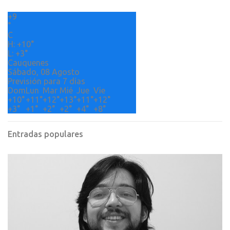
r
+
9
i
°
o
C
H:
+
10°
s
L:
+
3°
Cauquenes
Sábado, 08 Agosto
Previsión para 7 días
Dom
Lun
Mar
Mié
Jue
Vie
+
10°
+
11°
+
12°
+
13°
+
11°
+
12°
+
3°
+
1°
+
2°
+
2°
+
4°
+
8°
Entradas populares