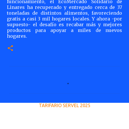
funcionamiento, el EcoMercado Solidario de
Linares ha recuperado y entregado cerca de 37
toneladas de distintos alimentos, favoreciendo
gratis a casi 3 mil hogares locales. Y ahora -por
supuesto- el desafío es recabar más y mejores
productos para apoyar a miles de nuevos
hogares.
C
o
m
e
TARIFARIO SERVEL 2025
n
t
a