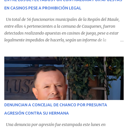
Villarrica— se trasladaron a Cauquenes con la esperanza de una
EN CASINOS PESE A PROHIBICIÓN LEGAL
evolución favorable. No obstante, alrededo...
Un total de 56 funcionarios municipales de la Región del Maule,
entre ellos 4 pertenecientes a la comuna de Cauquenes, fueron
detectados realizando apuestas en casinos de juego, pese a estar
legalmente impedidos de hacerlo, según un informe de la
Contraloría General de la República . Los antecedentes forman
parte del Consolidado de Información Circular (CIC) N° 20, el cual
estableció que estos funcionarios —quienes administran o
custodian fondos públicos— efectuaron transacciones por un
monto total de $116.075.918 entre enero de 2024 y junio de 2025.
En el detalle regional, se indica que en la comuna de Cauquenes se
identificó a cuatro funcionarios involucrados en este tipo de
operaciones. Asimismo, se precisa que uno de los casos
corresponde a un funcionario de la Municipalidad de Chanco,
DENUNCIAN A CONCEJAL DE CHANCO POR PRESUNTA
sumándose a otras comunas del Maule donde también se
AGRESIÓN CONTRA SU HERMANA
detectaron incumplimientos a la normativa vigente. El informe
precisa que la mayor cantidad de dinero apostado se registró en
Una denuncia por agresión fue estampada este lunes en