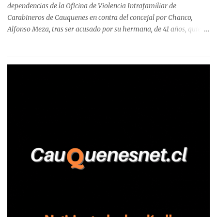
Talca, donde...
dependencias de la Oficina de Violencia Intrafamiliar de
Carabineros de Cauquenes en contra del concejal por Chanco,
Alfonso Meza, tras ser acusado por su hermana, de 41 años, quien
aseguró haber sido víctima de un violento episodio en un predio
agrícola familiar. Según consta en el parte policial, la denunciante
relató que los hechos ocurrieron cerca de las 11:30 horas en el
fundo San Baldomero, ubicado en el sector Dollimbuta, comuna de
Pelluhue. Allí, mientras se encontraba junto a su madre y su hijo
entregando recomendaciones a los trabajadores de la plantación
de frutillas, habría sostenido una discusión con su hermano, quien
permanecía en el lugar a bordo de una camioneta. De acuerdo con
la declaración, tras recriminarle por intervenir con los
trabajadores, el edil descendió del vehículo y, en medio de la
confrontación, la habría tomado de los hombros, empujado al
suelo y agredido con golpes de pies y manos, mientr...