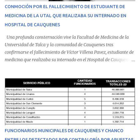
CONMOCIÓN POR EL FALLECIMIENTO DE ESTUDIANTE DE
MEDICINA DE LA UTAL QUE REALIZABA SU INTERNADO EN
HOSPITAL DE CAUQUENES
Una profunda consternación vive la Facultad de Medicina de la
Universidad de Talca y la comunidad de Cauquenes tras
confirmarse el fallecimiento de Víctor Villena Pavez, estudiante de
medicina que realizaba su internado en el Hospital de Cauquenes.
De acuerdo con los antecedentes conocidos, el joven se presentó a
cumplir su jornada en el recinto asistencial manifestando
malestares físicos. Dada la complejidad de su estado de salud, el
equipo médico determinó su traslado de urgencia al Hospital
Regional de Talca y dado la urgencia la ambulancia partió hacia
Talca con escolta de Carabineros. En medio del traslado, el
estudiante de medicina de 25 años, se agravó y pese a los esfuerzos
del personal de emergencia terminó falleciendo, sin alcanzar a
recibir atención especializada en el centro de destino. Apenas se
FUNCIONARIOS MUNICIPALES DE CAUQUENES Y CHANCO
conoció la gravedad de su condición, sus padres —residentes en
ENTRE LOS DETECTADOS POR CONTRALORÍA POR APUESTAS