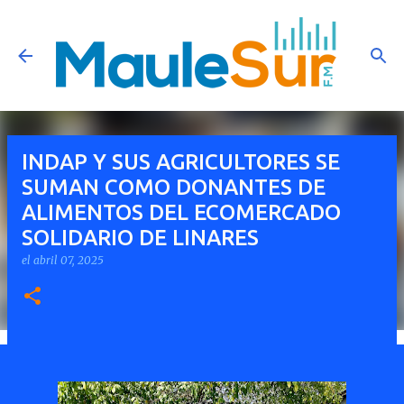
Ir al contenido principal
INDAP Y SUS AGRICULTORES SE
SUMAN COMO DONANTES DE
ALIMENTOS DEL ECOMERCADO
SOLIDARIO DE LINARES
el
abril 07, 2025