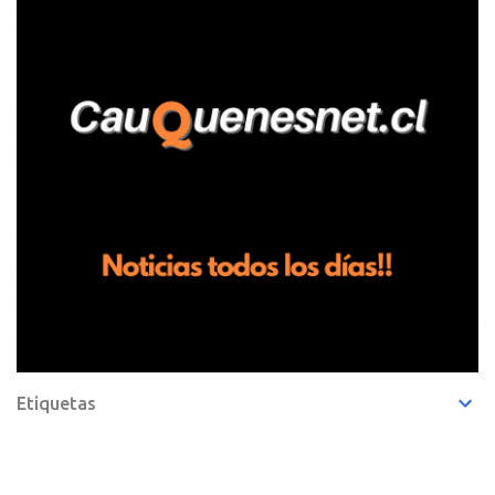
de frutillas, habría sostenido una discusión con su hermano, quien
permanecía en el lugar a bordo de una camioneta. De acuerdo con
la declaración, tras recriminarle por intervenir con los
trabajadores, el edil descendió del vehículo y, en medio de la
confrontación, la habría tomado de los hombros, empujado al
suelo y agredido con golpes de pies y manos, mientr...
Etiquetas