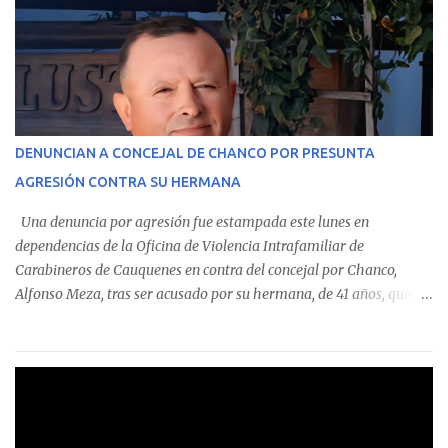
custodian fondos públicos— efectuaron transacciones por un
monto total de $116.075.918 entre enero de 2024 y junio de 2025.
En el detalle regional, se indica que en la comuna de Cauquenes se
identificó a cuatro funcionarios involucrados en este tipo de
operaciones. Asimismo, se precisa que uno de los casos
corresponde a un funcionario de la Municipalidad de Chanco,
DENUNCIAN A CONCEJAL DE CHANCO POR PRESUNTA
sumándose a otras comunas del Maule donde también se
AGRESIÓN CONTRA SU HERMANA
detectaron incumplimientos a la normativa vigente. El informe
precisa que la mayor cantidad de dinero apostado se registró en
Una denuncia por agresión fue estampada este lunes en
Talca, donde...
dependencias de la Oficina de Violencia Intrafamiliar de
Carabineros de Cauquenes en contra del concejal por Chanco,
Alfonso Meza, tras ser acusado por su hermana, de 41 años, quien
aseguró haber sido víctima de un violento episodio en un predio
agrícola familiar. Según consta en el parte policial, la denunciante
relató que los hechos ocurrieron cerca de las 11:30 horas en el
fundo San Baldomero, ubicado en el sector Dollimbuta, comuna de
Pelluhue. Allí, mientras se encontraba junto a su madre y su hijo
entregando recomendaciones a los trabajadores de la plantación