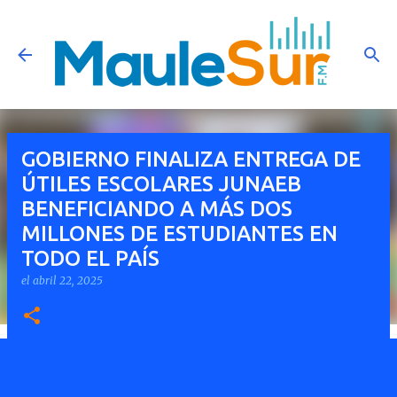
Ir al contenido principal
GOBIERNO FINALIZA ENTREGA DE
ÚTILES ESCOLARES JUNAEB
BENEFICIANDO A MÁS DOS
MILLONES DE ESTUDIANTES EN
TODO EL PAÍS
el
abril 22, 2025