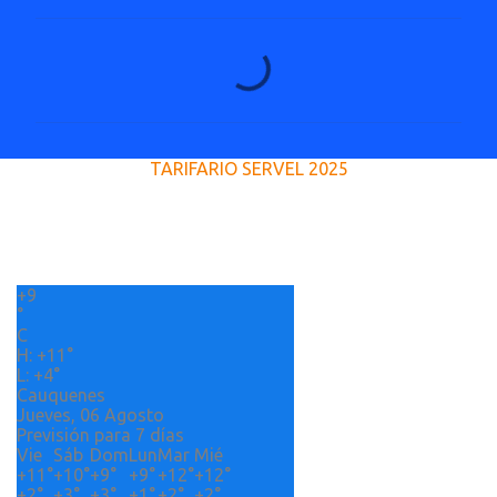
C
o
m
e
TARIFARIO SERVEL 2025
n
t
a
r
+
9
i
°
o
C
H:
+
11°
s
L:
+
4°
Cauquenes
Jueves, 06 Agosto
Previsión para 7 días
Vie
Sáb
Dom
Lun
Mar
Mié
+
11°
+
10°
+
9°
+
9°
+
12°
+
12°
+
2°
+
3°
+
3°
+
1°
+
2°
+
2°