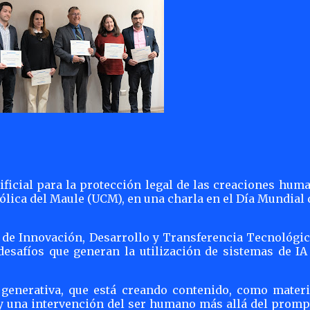
tificial para la protección legal de las creaciones hum
lica del Maule (UCM), en una charla en el Día Mundial 
n de Innovación, Desarrollo y Transferencia Tecnológic
 desafíos que generan la utilización de sistemas de IA
l generativa, que está creando contenido, como materi
y una intervención del ser humano más allá del prompt