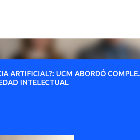
Ir al contenido principal
CIA ARTIFICIAL?: UCM ABORDÓ COMPLE
IEDAD INTELECTUAL