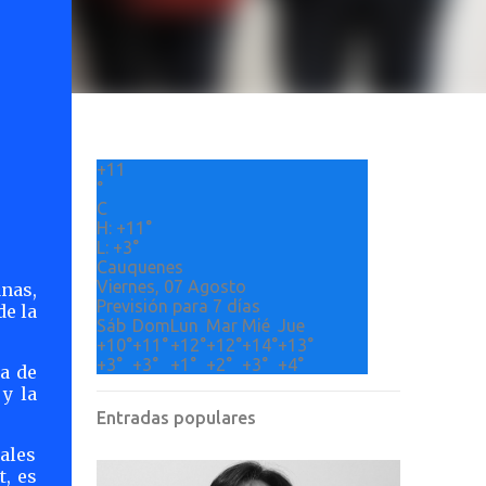
+
11
°
C
H:
+
11°
L:
+
3°
Cauquenes
Viernes, 07 Agosto
anas,
Previsión para 7 días
de la
Sáb
Dom
Lun
Mar
Mié
Jue
+
10°
+
11°
+
12°
+
12°
+
14°
+
13°
+
3°
+
3°
+
1°
+
2°
+
3°
+
4°
a de
 y la
Entradas populares
ales
, es