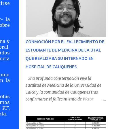
tirse
- la
obre
na y
CONMOCIÓN POR EL FALLECIMIENTO DE
ral,
ESTUDIANTE DE MEDICINA DE LA UTAL
idos
ncia
QUE REALIZABA SU INTERNADO EN
HOSPITAL DE CAUQUENES
como
Una profunda consternación vive la
n la
Facultad de Medicina de la Universidad de
Talca y la comunidad de Cauquenes tras
otas
confirmarse el fallecimiento de Víctor
amos
Villena Pavez, estudiante de medicina que
 PI”,
realizaba su internado en el Hospital de
la.
Cauquenes. De acuerdo con los antecedentes
conocidos, el joven se presentó a cumplir su