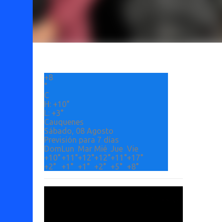
+
8
°
C
H:
+
10°
L:
+
3°
Cauquenes
Sábado, 08 Agosto
Previsión para 7 días
Dom
Lun
Mar
Mié
Jue
Vie
+
10°
+
11°
+
12°
+
12°
+
11°
+
17°
+
2°
+
1°
+
1°
+
2°
+
5°
+
8°
Etiquetas