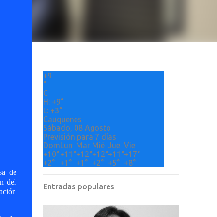
+
9
°
C
H:
+
9°
L:
+
3°
Cauquenes
Sábado, 08 Agosto
Previsión para 7 días
Dom
Lun
Mar
Mié
Jue
Vie
+
10°
+
11°
+
12°
+
12°
+
11°
+
17°
+
2°
+
1°
+
1°
+
2°
+
5°
+
8°
sa de
ón del
Entradas populares
iación