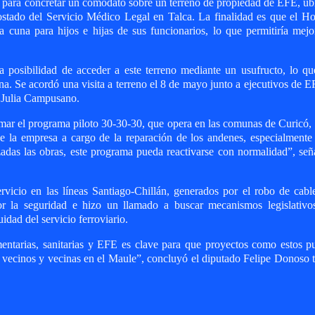
idad para concretar un comodato sobre un terreno de propiedad de EFE, u
 costado del Servicio Médico Legal en Talca. La finalidad es que el Ho
a cuna para hijos e hijas de sus funcionarios, lo que permitiría mejo
a posibilidad de acceder a este terreno mediante un usufructo, lo q
na. Se acordó una visita a terreno el 8 de mayo junto a ejecutivos de E
ó Julia Campusano.
mar el programa piloto 30-30-30, que opera en las comunas de Curicó,
de la empresa a cargo de la reparación de los andenes, especialmente
zadas las obras, este programa pueda reactivarse con normalidad”, señ
ervicio en las líneas Santiago-Chillán, generados por el robo de cabl
por la seguridad e hizo un llamado a buscar mecanismos legislativo
idad del servicio ferroviario.
amentarias, sanitarias y EFE es clave para que proyectos como estos 
s vecinos y vecinas en el Maule”, concluyó el diputado Felipe Donoso t