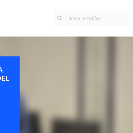
A
DEL