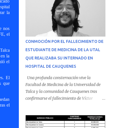
bicado
spital
rar la
ue nos
FE, el
CONMOCIÓN POR EL FALLECIMIENTO DE
ESTUDIANTE DE MEDICINA DE LA UTAL
 Talca
 en la
QUE REALIZABA SU INTERNADO EN
aló el
HOSPITAL DE CAUQUENES
es. El
Una profunda consternación vive la
s que
Facultad de Medicina de la Universidad de
Talca y la comunidad de Cauquenes tras
confirmarse el fallecimiento de Víctor
puedan
ras el
Villena Pavez, estudiante de medicina que
realizaba su internado en el Hospital de
Cauquenes. De acuerdo con los antecedentes
conocidos, el joven se presentó a cumplir su