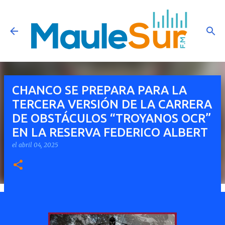
Ir al contenido principal
CHANCO SE PREPARA PARA LA
TERCERA VERSIÓN DE LA CARRERA
DE OBSTÁCULOS “TROYANOS OCR”
EN LA RESERVA FEDERICO ALBERT
el
abril 04, 2025