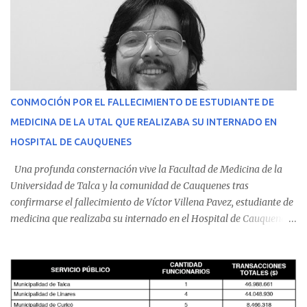
CONMOCIÓN POR EL FALLECIMIENTO DE ESTUDIANTE DE
MEDICINA DE LA UTAL QUE REALIZABA SU INTERNADO EN
HOSPITAL DE CAUQUENES
Una profunda consternación vive la Facultad de Medicina de la
Universidad de Talca y la comunidad de Cauquenes tras
confirmarse el fallecimiento de Víctor Villena Pavez, estudiante de
medicina que realizaba su internado en el Hospital de Cauquenes.
De acuerdo con los antecedentes conocidos, el joven se presentó a
cumplir su jornada en el recinto asistencial manifestando
malestares físicos. Dada la complejidad de su estado de salud, el
equipo médico determinó su traslado de urgencia al Hospital
Regional de Talca y dado la urgencia la ambulancia partió hacia