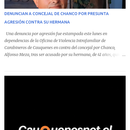
operaciones. Asimismo, se precisa que uno de los casos
corresponde a un funcionario de la Municipalidad de Chanco,
DENUNCIAN A CONCEJAL DE CHANCO POR PRESUNTA
sumándose a otras comunas del Maule donde también se
AGRESIÓN CONTRA SU HERMANA
detectaron incumplimientos a la normativa vigente. El informe
precisa que la mayor cantidad de dinero apostado se registró en
Una denuncia por agresión fue estampada este lunes en
Talca, donde...
dependencias de la Oficina de Violencia Intrafamiliar de
Carabineros de Cauquenes en contra del concejal por Chanco,
Alfonso Meza, tras ser acusado por su hermana, de 41 años, quien
aseguró haber sido víctima de un violento episodio en un predio
agrícola familiar. Según consta en el parte policial, la denunciante
relató que los hechos ocurrieron cerca de las 11:30 horas en el
fundo San Baldomero, ubicado en el sector Dollimbuta, comuna de
Pelluhue. Allí, mientras se encontraba junto a su madre y su hijo
entregando recomendaciones a los trabajadores de la plantación
de frutillas, habría sostenido una discusión con su hermano, quien
permanecía en el lugar a bordo de una camioneta. De acuerdo con
la declaración, tras recriminarle por intervenir con los
trabajadores, el edil descendió del vehículo y, en medio de la