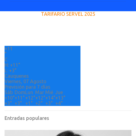
e
TARIFARIO SERVEL 2025
n
t
a
r
+
11
i
°
o
C
H:
+
11°
s
L:
+
3°
Cauquenes
Viernes, 07 Agosto
Previsión para 7 días
Sáb
Dom
Lun
Mar
Mié
Jue
+
10°
+
11°
+
12°
+
12°
+
14°
+
13°
+
3°
+
3°
+
1°
+
2°
+
3°
+
4°
Entradas populares