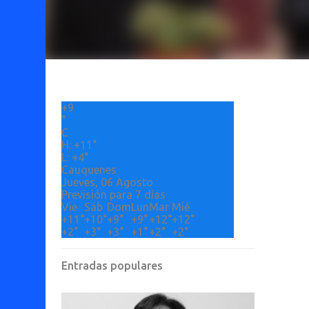
+
9
°
C
H:
+
11°
L:
+
4°
Cauquenes
Jueves, 06 Agosto
Previsión para 7 días
Vie
Sáb
Dom
Lun
Mar
Mié
+
11°
+
10°
+
9°
+
9°
+
12°
+
12°
+
2°
+
3°
+
3°
+
1°
+
2°
+
2°
Entradas populares