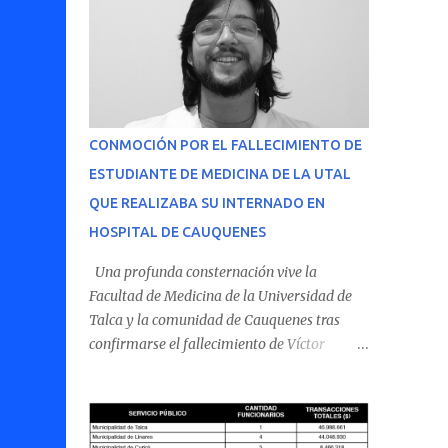
CONMOCIÓN POR EL FALLECIMIENTO DE
ESTUDIANTE DE MEDICINA DE LA UTAL
QUE REALIZABA SU INTERNADO EN
HOSPITAL DE CAUQUENES
Una profunda consternación vive la
Facultad de Medicina de la Universidad de
Talca y la comunidad de Cauquenes tras
confirmarse el fallecimiento de Víctor
Villena Pavez, estudiante de medicina que
realizaba su internado en el Hospital de
Cauquenes. De acuerdo con los antecedentes
conocidos, el joven se presentó a cumplir su