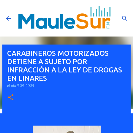
Ir al contenido principal
CARABINEROS MOTORIZADOS
DETIENE A SUJETO POR
INFRACCIÓN A LA LEY DE DROGAS
EN LINARES
el
abril 29, 2025