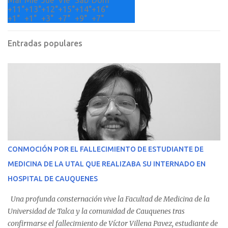
Mar
Mié
Jue
Vie
Sáb
Dom
+
11°
+
13°
+
12°
+
15°
+
14°
+
16°
+
1°
+
1°
+
3°
+
7°
+
9°
+
7°
Entradas populares
CONMOCIÓN POR EL FALLECIMIENTO DE ESTUDIANTE DE
MEDICINA DE LA UTAL QUE REALIZABA SU INTERNADO EN
HOSPITAL DE CAUQUENES
Una profunda consternación vive la Facultad de Medicina de la
Universidad de Talca y la comunidad de Cauquenes tras
confirmarse el fallecimiento de Víctor Villena Pavez, estudiante de