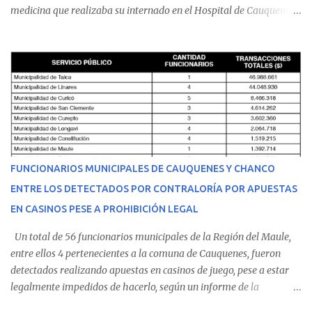
medicina que realizaba su internado en el Hospital de Cauquenes.
De acuerdo con los antecedentes conocidos, el joven se presentó a
cumplir su jornada en el recinto asistencial manifestando
malestares físicos. Dada la complejidad de su estado de salud, el
equipo médico determinó su traslado de urgencia al Hospital
Regional de Talca y dado la urgencia la ambulancia partió hacia
Talca con escolta de Carabineros. En medio del traslado, el
estudiante de medicina de 25 años, se agravó y pese a los esfuerzos
del personal de emergencia terminó falleciendo, sin alcanzar a
recibir atención especializada en el centro de destino. Apenas se
FUNCIONARIOS MUNICIPALES DE CAUQUENES Y CHANCO
conoció la gravedad de su condición, sus padres —residentes en
ENTRE LOS DETECTADOS POR CONTRALORÍA POR APUESTAS
Villarrica— se trasladaron a Cauquenes con la esperanza de una
EN CASINOS PESE A PROHIBICIÓN LEGAL
evolución favorable. No obstante, alrededo...
Un total de 56 funcionarios municipales de la Región del Maule,
entre ellos 4 pertenecientes a la comuna de Cauquenes, fueron
detectados realizando apuestas en casinos de juego, pese a estar
legalmente impedidos de hacerlo, según un informe de la
Contraloría General de la República . Los antecedentes forman