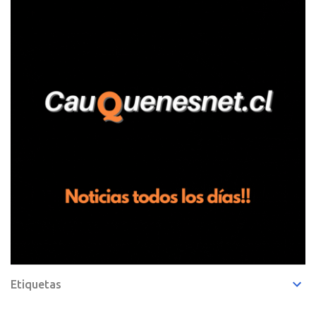
Pelluhue. Allí, mientras se encontraba junto a su madre y su hijo
entregando recomendaciones a los trabajadores de la plantación
de frutillas, habría sostenido una discusión con su hermano, quien
permanecía en el lugar a bordo de una camioneta. De acuerdo con
la declaración, tras recriminarle por intervenir con los
trabajadores, el edil descendió del vehículo y, en medio de la
confrontación, la habría tomado de los hombros, empujado al
suelo y agredido con golpes de pies y manos, mientr...
Etiquetas