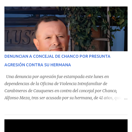
parte del Consolidado de Información Circular (CIC) N° 20, el cual
estableció que estos funcionarios —quienes administran o
custodian fondos públicos— efectuaron transacciones por un
monto total de $116.075.918 entre enero de 2024 y junio de 2025.
En el detalle regional, se indica que en la comuna de Cauquenes se
identificó a cuatro funcionarios involucrados en este tipo de
operaciones. Asimismo, se precisa que uno de los casos
corresponde a un funcionario de la Municipalidad de Chanco,
DENUNCIAN A CONCEJAL DE CHANCO POR PRESUNTA
sumándose a otras comunas del Maule donde también se
AGRESIÓN CONTRA SU HERMANA
detectaron incumplimientos a la normativa vigente. El informe
precisa que la mayor cantidad de dinero apostado se registró en
Una denuncia por agresión fue estampada este lunes en
Talca, donde...
dependencias de la Oficina de Violencia Intrafamiliar de
Carabineros de Cauquenes en contra del concejal por Chanco,
Alfonso Meza, tras ser acusado por su hermana, de 41 años, quien
aseguró haber sido víctima de un violento episodio en un predio
agrícola familiar. Según consta en el parte policial, la denunciante
relató que los hechos ocurrieron cerca de las 11:30 horas en el
fundo San Baldomero, ubicado en el sector Dollimbuta, comuna de