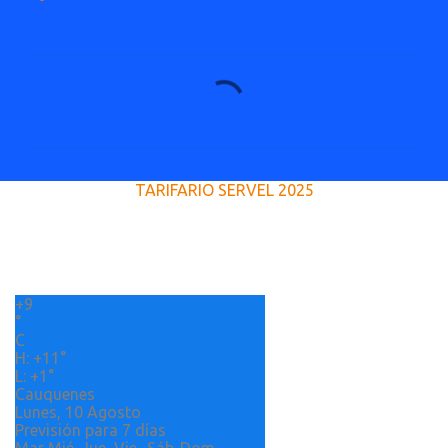
C
o
m
e
TARIFARIO SERVEL 2025
n
t
a
r
+
9
i
°
o
C
H:
+
11°
s
L:
+
1°
Cauquenes
Lunes, 10 Agosto
Previsión para 7 días