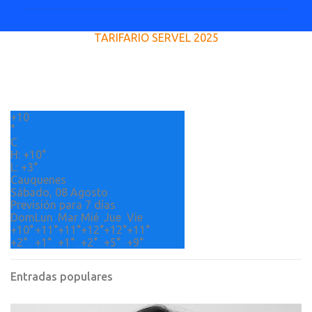
m
e
TARIFARIO SERVEL 2025
n
t
a
r
+
10
i
°
o
C
H:
+
10°
s
L:
+
3°
Cauquenes
Sábado, 08 Agosto
Previsión para 7 días
Dom
Lun
Mar
Mié
Jue
Vie
+
10°
+
11°
+
11°
+
12°
+
12°
+
11°
+
2°
+
1°
+
1°
+
2°
+
5°
+
9°
Entradas populares