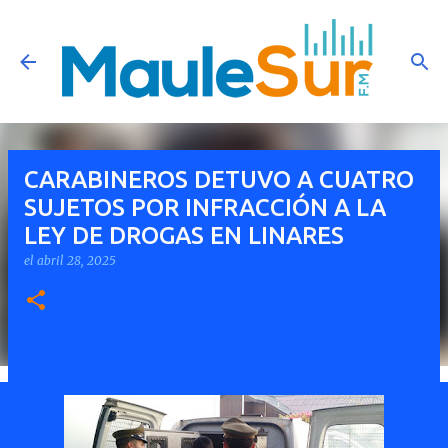
Ir al contenido principal
CARABINEROS DETUVO A CUATRO
SUJETOS POR INFRACCIÓN A LA
LEY DE DROGAS EN LINARES
el
abril 28, 2025