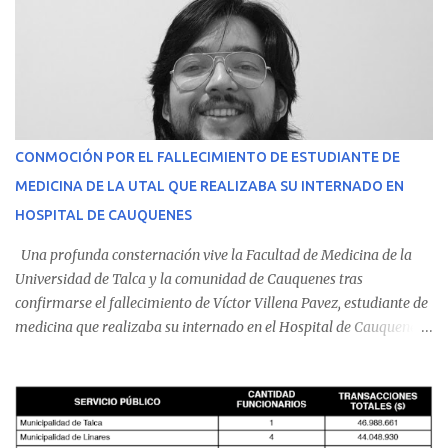
CONMOCIÓN POR EL FALLECIMIENTO DE ESTUDIANTE DE
MEDICINA DE LA UTAL QUE REALIZABA SU INTERNADO EN
HOSPITAL DE CAUQUENES
Una profunda consternación vive la Facultad de Medicina de la
Universidad de Talca y la comunidad de Cauquenes tras
confirmarse el fallecimiento de Víctor Villena Pavez, estudiante de
medicina que realizaba su internado en el Hospital de Cauquenes.
De acuerdo con los antecedentes conocidos, el joven se presentó a
cumplir su jornada en el recinto asistencial manifestando
malestares físicos. Dada la complejidad de su estado de salud, el
equipo médico determinó su traslado de urgencia al Hospital
Regional de Talca y dado la urgencia la ambulancia partió hacia