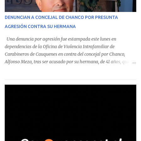
operaciones. Asimismo, se precisa que uno de los casos
corresponde a un funcionario de la Municipalidad de Chanco,
DENUNCIAN A CONCEJAL DE CHANCO POR PRESUNTA
sumándose a otras comunas del Maule donde también se
AGRESIÓN CONTRA SU HERMANA
detectaron incumplimientos a la normativa vigente. El informe
precisa que la mayor cantidad de dinero apostado se registró en
Una denuncia por agresión fue estampada este lunes en
Talca, donde...
dependencias de la Oficina de Violencia Intrafamiliar de
Carabineros de Cauquenes en contra del concejal por Chanco,
Alfonso Meza, tras ser acusado por su hermana, de 41 años, quien
aseguró haber sido víctima de un violento episodio en un predio
agrícola familiar. Según consta en el parte policial, la denunciante
relató que los hechos ocurrieron cerca de las 11:30 horas en el
fundo San Baldomero, ubicado en el sector Dollimbuta, comuna de
Pelluhue. Allí, mientras se encontraba junto a su madre y su hijo
entregando recomendaciones a los trabajadores de la plantación
de frutillas, habría sostenido una discusión con su hermano, quien
permanecía en el lugar a bordo de una camioneta. De acuerdo con
la declaración, tras recriminarle por intervenir con los
trabajadores, el edil descendió del vehículo y, en medio de la