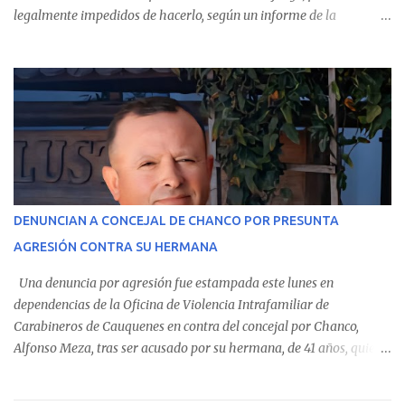
legalmente impedidos de hacerlo, según un informe de la
Contraloría General de la República . Los antecedentes forman
parte del Consolidado de Información Circular (CIC) N° 20, el cual
estableció que estos funcionarios —quienes administran o
custodian fondos públicos— efectuaron transacciones por un
monto total de $116.075.918 entre enero de 2024 y junio de 2025.
En el detalle regional, se indica que en la comuna de Cauquenes se
identificó a cuatro funcionarios involucrados en este tipo de
operaciones. Asimismo, se precisa que uno de los casos
corresponde a un funcionario de la Municipalidad de Chanco,
DENUNCIAN A CONCEJAL DE CHANCO POR PRESUNTA
sumándose a otras comunas del Maule donde también se
AGRESIÓN CONTRA SU HERMANA
detectaron incumplimientos a la normativa vigente. El informe
precisa que la mayor cantidad de dinero apostado se registró en
Una denuncia por agresión fue estampada este lunes en
Talca, donde...
dependencias de la Oficina de Violencia Intrafamiliar de
Carabineros de Cauquenes en contra del concejal por Chanco,
Alfonso Meza, tras ser acusado por su hermana, de 41 años, quien
aseguró haber sido víctima de un violento episodio en un predio
agrícola familiar. Según consta en el parte policial, la denunciante