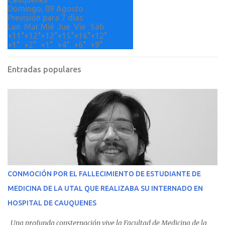
Domingo, 09 Agosto
Previsión para 7 días
Lun
Mar
Mié
Jue
Vie
Sáb
+
11°
+
12°
+
12°
+
15°
+
16°
+
12°
+
1°
+
2°
+
1°
+
4°
+
6°
+
9°
Entradas populares
CONMOCIÓN POR EL FALLECIMIENTO DE ESTUDIANTE DE
MEDICINA DE LA UTAL QUE REALIZABA SU INTERNADO EN
HOSPITAL DE CAUQUENES
Una profunda consternación vive la Facultad de Medicina de la