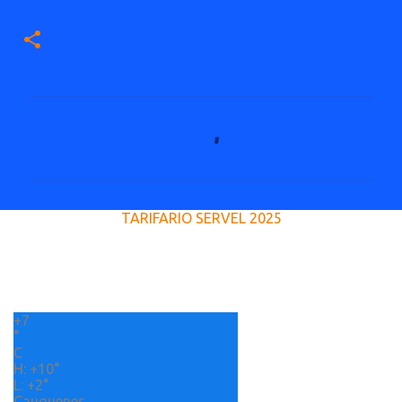
C
o
m
e
TARIFARIO SERVEL 2025
n
t
a
r
+
7
i
°
o
C
H:
+
10°
s
L:
+
2°
Cauquenes