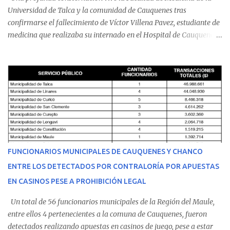
Universidad de Talca y la comunidad de Cauquenes tras
confirmarse el fallecimiento de Víctor Villena Pavez, estudiante de
medicina que realizaba su internado en el Hospital de Cauquenes.
De acuerdo con los antecedentes conocidos, el joven se presentó a
cumplir su jornada en el recinto asistencial manifestando
malestares físicos. Dada la complejidad de su estado de salud, el
equipo médico determinó su traslado de urgencia al Hospital
Regional de Talca y dado la urgencia la ambulancia partió hacia
Talca con escolta de Carabineros. En medio del traslado, el
estudiante de medicina de 25 años, se agravó y pese a los esfuerzos
del personal de emergencia terminó falleciendo, sin alcanzar a
recibir atención especializada en el centro de destino. Apenas se
FUNCIONARIOS MUNICIPALES DE CAUQUENES Y CHANCO
conoció la gravedad de su condición, sus padres —residentes en
ENTRE LOS DETECTADOS POR CONTRALORÍA POR APUESTAS
Villarrica— se trasladaron a Cauquenes con la esperanza de una
EN CASINOS PESE A PROHIBICIÓN LEGAL
evolución favorable. No obstante, alrededo...
Un total de 56 funcionarios municipales de la Región del Maule,
entre ellos 4 pertenecientes a la comuna de Cauquenes, fueron
detectados realizando apuestas en casinos de juego, pese a estar