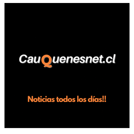
relató que los hechos ocurrieron cerca de las 11:30 horas en el
fundo San Baldomero, ubicado en el sector Dollimbuta, comuna de
Pelluhue. Allí, mientras se encontraba junto a su madre y su hijo
entregando recomendaciones a los trabajadores de la plantación
de frutillas, habría sostenido una discusión con su hermano, quien
permanecía en el lugar a bordo de una camioneta. De acuerdo con
la declaración, tras recriminarle por intervenir con los
trabajadores, el edil descendió del vehículo y, en medio de la
confrontación, la habría tomado de los hombros, empujado al
suelo y agredido con golpes de pies y manos, mientr...