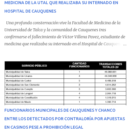
MEDICINA DE LA UTAL QUE REALIZABA SU INTERNADO EN
HOSPITAL DE CAUQUENES
Una profunda consternación vive la Facultad de Medicina de la
Universidad de Talca y la comunidad de Cauquenes tras
confirmarse el fallecimiento de Víctor Villena Pavez, estudiante de
medicina que realizaba su internado en el Hospital de Cauquenes.
De acuerdo con los antecedentes conocidos, el joven se presentó a
cumplir su jornada en el recinto asistencial manifestando
malestares físicos. Dada la complejidad de su estado de salud, el
equipo médico determinó su traslado de urgencia al Hospital
Regional de Talca y dado la urgencia la ambulancia partió hacia
Talca con escolta de Carabineros. En medio del traslado, el
estudiante de medicina de 25 años, se agravó y pese a los esfuerzos
del personal de emergencia terminó falleciendo, sin alcanzar a
recibir atención especializada en el centro de destino. Apenas se
FUNCIONARIOS MUNICIPALES DE CAUQUENES Y CHANCO
conoció la gravedad de su condición, sus padres —residentes en
ENTRE LOS DETECTADOS POR CONTRALORÍA POR APUESTAS
Villarrica— se trasladaron a Cauquenes con la esperanza de una
EN CASINOS PESE A PROHIBICIÓN LEGAL
evolución favorable. No obstante, alrededo...