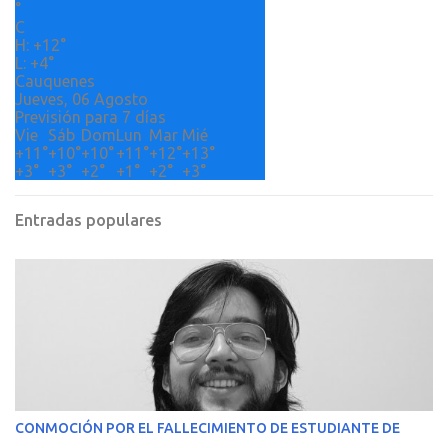
°
o
C
H:
+
12°
s
L:
+
4°
Cauquenes
Jueves, 06 Agosto
Previsión para 7 días
Vie
Sáb
Dom
Lun
Mar
Mié
+
11°
+
10°
+
10°
+
11°
+
12°
+
13°
+
3°
+
3°
+
2°
+
1°
+
2°
+
3°
Entradas populares
CONMOCIÓN POR EL FALLECIMIENTO DE ESTUDIANTE DE