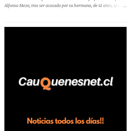
Alfonso Meza, tras ser acusado por su hermana, de 41 años, quien
aseguró haber sido víctima de un violento episodio en un predio
agrícola familiar. Según consta en el parte policial, la denunciante
relató que los hechos ocurrieron cerca de las 11:30 horas en el
fundo San Baldomero, ubicado en el sector Dollimbuta, comuna de
Pelluhue. Allí, mientras se encontraba junto a su madre y su hijo
entregando recomendaciones a los trabajadores de la plantación
de frutillas, habría sostenido una discusión con su hermano, quien
permanecía en el lugar a bordo de una camioneta. De acuerdo con
la declaración, tras recriminarle por intervenir con los
trabajadores, el edil descendió del vehículo y, en medio de la
confrontación, la habría tomado de los hombros, empujado al
suelo y agredido con golpes de pies y manos, mientr...