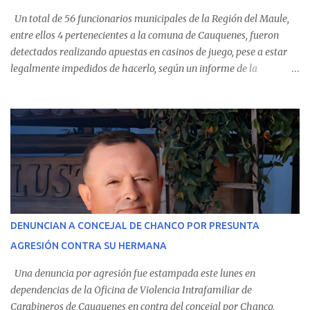
Un total de 56 funcionarios municipales de la Región del Maule,
entre ellos 4 pertenecientes a la comuna de Cauquenes, fueron
detectados realizando apuestas en casinos de juego, pese a estar
legalmente impedidos de hacerlo, según un informe de la
Contraloría General de la República . Los antecedentes forman
parte del Consolidado de Información Circular (CIC) N° 20, el cual
estableció que estos funcionarios —quienes administran o
custodian fondos públicos— efectuaron transacciones por un
monto total de $116.075.918 entre enero de 2024 y junio de 2025.
En el detalle regional, se indica que en la comuna de Cauquenes se
identificó a cuatro funcionarios involucrados en este tipo de
operaciones. Asimismo, se precisa que uno de los casos
corresponde a un funcionario de la Municipalidad de Chanco,
DENUNCIAN A CONCEJAL DE CHANCO POR PRESUNTA
sumándose a otras comunas del Maule donde también se
AGRESIÓN CONTRA SU HERMANA
detectaron incumplimientos a la normativa vigente. El informe
precisa que la mayor cantidad de dinero apostado se registró en
Una denuncia por agresión fue estampada este lunes en
Talca, donde...
dependencias de la Oficina de Violencia Intrafamiliar de
Carabineros de Cauquenes en contra del concejal por Chanco,