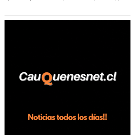
aseguró haber sido víctima de un violento episodio en un predio
agrícola familiar. Según consta en el parte policial, la denunciante
relató que los hechos ocurrieron cerca de las 11:30 horas en el
fundo San Baldomero, ubicado en el sector Dollimbuta, comuna de
Pelluhue. Allí, mientras se encontraba junto a su madre y su hijo
entregando recomendaciones a los trabajadores de la plantación
de frutillas, habría sostenido una discusión con su hermano, quien
permanecía en el lugar a bordo de una camioneta. De acuerdo con
la declaración, tras recriminarle por intervenir con los
trabajadores, el edil descendió del vehículo y, en medio de la
confrontación, la habría tomado de los hombros, empujado al
suelo y agredido con golpes de pies y manos, mientr...