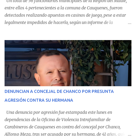
Un total de 56 funcionarios municipales de la Región del Maule,
entre ellos 4 pertenecientes a la comuna de Cauquenes, fueron
detectados realizando apuestas en casinos de juego, pese a estar
legalmente impedidos de hacerlo, según un informe de la
Contraloría General de la República . Los antecedentes forman
parte del Consolidado de Información Circular (CIC) N° 20, el cual
estableció que estos funcionarios —quienes administran o
custodian fondos públicos— efectuaron transacciones por un
monto total de $116.075.918 entre enero de 2024 y junio de 2025.
En el detalle regional, se indica que en la comuna de Cauquenes se
identificó a cuatro funcionarios involucrados en este tipo de
operaciones. Asimismo, se precisa que uno de los casos
corresponde a un funcionario de la Municipalidad de Chanco,
DENUNCIAN A CONCEJAL DE CHANCO POR PRESUNTA
sumándose a otras comunas del Maule donde también se
AGRESIÓN CONTRA SU HERMANA
detectaron incumplimientos a la normativa vigente. El informe
precisa que la mayor cantidad de dinero apostado se registró en
Una denuncia por agresión fue estampada este lunes en
Talca, donde...
dependencias de la Oficina de Violencia Intrafamiliar de
Carabineros de Cauquenes en contra del concejal por Chanco,
Alfonso Meza, tras ser acusado por su hermana, de 41 años, quien