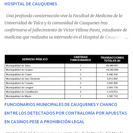
HOSPITAL DE CAUQUENES
Una profunda consternación vive la Facultad de Medicina de la
Universidad de Talca y la comunidad de Cauquenes tras
confirmarse el fallecimiento de Víctor Villena Pavez, estudiante de
medicina que realizaba su internado en el Hospital de Cauquenes.
De acuerdo con los antecedentes conocidos, el joven se presentó a
cumplir su jornada en el recinto asistencial manifestando
malestares físicos. Dada la complejidad de su estado de salud, el
equipo médico determinó su traslado de urgencia al Hospital
Regional de Talca y dado la urgencia la ambulancia partió hacia
Talca con escolta de Carabineros. En medio del traslado, el
estudiante de medicina de 25 años, se agravó y pese a los esfuerzos
del personal de emergencia terminó falleciendo, sin alcanzar a
recibir atención especializada en el centro de destino. Apenas se
FUNCIONARIOS MUNICIPALES DE CAUQUENES Y CHANCO
conoció la gravedad de su condición, sus padres —residentes en
ENTRE LOS DETECTADOS POR CONTRALORÍA POR APUESTAS
Villarrica— se trasladaron a Cauquenes con la esperanza de una
EN CASINOS PESE A PROHIBICIÓN LEGAL
evolución favorable. No obstante, alrededo...