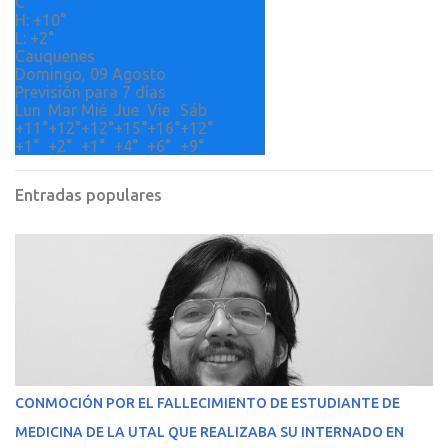
o
C
H:
+
10°
s
L:
+
2°
Cauquenes
Domingo, 09 Agosto
Previsión para 7 días
Lun
Mar
Mié
Jue
Vie
Sáb
+
11°
+
12°
+
12°
+
15°
+
16°
+
12°
+
1°
+
2°
+
1°
+
4°
+
6°
+
9°
Entradas populares
CONMOCIÓN POR EL FALLECIMIENTO DE ESTUDIANTE DE
MEDICINA DE LA UTAL QUE REALIZABA SU INTERNADO EN