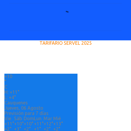
C
o
m
e
TARIFARIO SERVEL 2025
n
t
a
r
+
10
i
°
o
C
H:
+
11°
s
L:
+
4°
Cauquenes
Jueves, 06 Agosto
Previsión para 7 días
Vie
Sáb
Dom
Lun
Mar
Mié
+
11°
+
10°
+
10°
+
11°
+
12°
+
13°
+
2°
+
3°
+
2°
+
1°
+
2°
+
2°