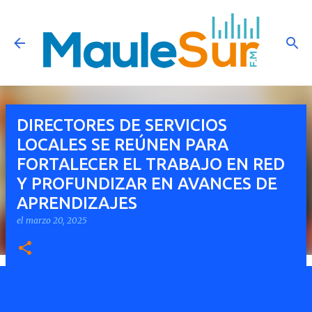
Ir al contenido principal
DIRECTORES DE SERVICIOS
LOCALES SE REÚNEN PARA
FORTALECER EL TRABAJO EN RED
Y PROFUNDIZAR EN AVANCES DE
APRENDIZAJES
el
marzo 20, 2025