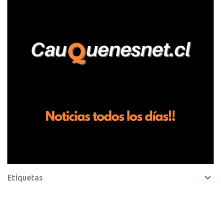
de frutillas, habría sostenido una discusión con su hermano, quien
permanecía en el lugar a bordo de una camioneta. De acuerdo con
la declaración, tras recriminarle por intervenir con los
trabajadores, el edil descendió del vehículo y, en medio de la
confrontación, la habría tomado de los hombros, empujado al
suelo y agredido con golpes de pies y manos, mientr...
Etiquetas
Copyright © 2023 Radio Maule Sur 105.1FM