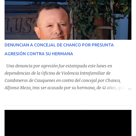
custodian fondos públicos— efectuaron transacciones por un
monto total de $116.075.918 entre enero de 2024 y junio de 2025.
En el detalle regional, se indica que en la comuna de Cauquenes se
identificó a cuatro funcionarios involucrados en este tipo de
operaciones. Asimismo, se precisa que uno de los casos
corresponde a un funcionario de la Municipalidad de Chanco,
DENUNCIAN A CONCEJAL DE CHANCO POR PRESUNTA
sumándose a otras comunas del Maule donde también se
AGRESIÓN CONTRA SU HERMANA
detectaron incumplimientos a la normativa vigente. El informe
precisa que la mayor cantidad de dinero apostado se registró en
Una denuncia por agresión fue estampada este lunes en
Talca, donde...
dependencias de la Oficina de Violencia Intrafamiliar de
Carabineros de Cauquenes en contra del concejal por Chanco,
Alfonso Meza, tras ser acusado por su hermana, de 41 años, quien
aseguró haber sido víctima de un violento episodio en un predio
agrícola familiar. Según consta en el parte policial, la denunciante
relató que los hechos ocurrieron cerca de las 11:30 horas en el
fundo San Baldomero, ubicado en el sector Dollimbuta, comuna de
Pelluhue. Allí, mientras se encontraba junto a su madre y su hijo
entregando recomendaciones a los trabajadores de la plantación