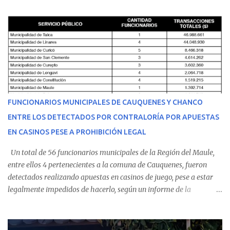
cumplir su jornada en el recinto asistencial manifestando
malestares físicos. Dada la complejidad de su estado de salud, el
equipo médico determinó su traslado de urgencia al Hospital
Regional de Talca y dado la urgencia la ambulancia partió hacia
Talca con escolta de Carabineros. En medio del traslado, el
estudiante de medicina de 25 años, se agravó y pese a los esfuerzos
del personal de emergencia terminó falleciendo, sin alcanzar a
recibir atención especializada en el centro de destino. Apenas se
FUNCIONARIOS MUNICIPALES DE CAUQUENES Y CHANCO
conoció la gravedad de su condición, sus padres —residentes en
ENTRE LOS DETECTADOS POR CONTRALORÍA POR APUESTAS
Villarrica— se trasladaron a Cauquenes con la esperanza de una
EN CASINOS PESE A PROHIBICIÓN LEGAL
evolución favorable. No obstante, alrededo...
Un total de 56 funcionarios municipales de la Región del Maule,
entre ellos 4 pertenecientes a la comuna de Cauquenes, fueron
detectados realizando apuestas en casinos de juego, pese a estar
legalmente impedidos de hacerlo, según un informe de la
Contraloría General de la República . Los antecedentes forman
parte del Consolidado de Información Circular (CIC) N° 20, el cual
estableció que estos funcionarios —quienes administran o