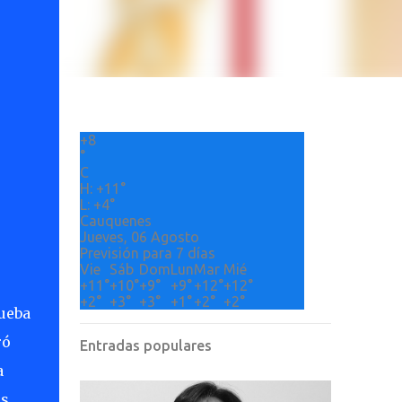
+
8
°
C
H:
+
11°
L:
+
4°
Cauquenes
Jueves, 06 Agosto
Previsión para 7 días
Vie
Sáb
Dom
Lun
Mar
Mié
+
11°
+
10°
+
9°
+
9°
+
12°
+
12°
+
2°
+
3°
+
3°
+
1°
+
2°
+
2°
rueba
ró
Entradas populares
a
os