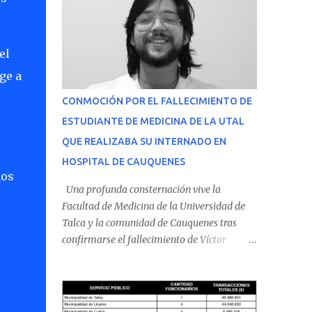
el
ge a
CONMOCIÓN POR EL FALLECIMIENTO DE
ESTUDIANTE DE MEDICINA DE LA UTAL
QUE REALIZABA SU INTERNADO EN
HOSPITAL DE CAUQUENES
dos
Una profunda consternación vive la
Facultad de Medicina de la Universidad de
Talca y la comunidad de Cauquenes tras
confirmarse el fallecimiento de Víctor
Villena Pavez, estudiante de medicina que
realizaba su internado en el Hospital de
Cauquenes. De acuerdo con los antecedentes
conocidos, el joven se presentó a cumplir su