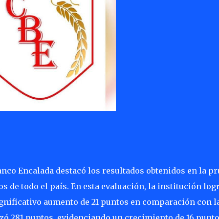
lanco Encalada destacó los resultados obtenidos en la p
s de todo el país. En esta evaluación, la institución log
ignificativo aumento de 21 puntos en comparación con l
zó 281 puntos, evidenciando un crecimiento de 16 punt