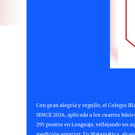
Con gran alegría y orgullo, el Colegio B
SIMCE 2024, aplicada a los cuartos básico
295 puntos en Lenguaje, reflejando un s
medición anterior. En Matemática, alcan