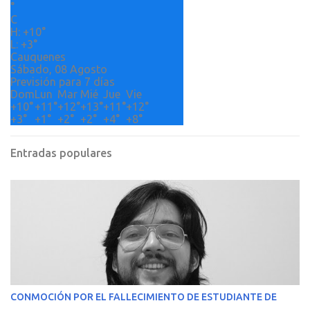
°
o
C
H:
+
10°
s
L:
+
3°
Cauquenes
Sábado, 08 Agosto
Previsión para 7 días
Dom
Lun
Mar
Mié
Jue
Vie
+
10°
+
11°
+
12°
+
13°
+
11°
+
12°
+
3°
+
1°
+
2°
+
2°
+
4°
+
8°
Entradas populares
CONMOCIÓN POR EL FALLECIMIENTO DE ESTUDIANTE DE