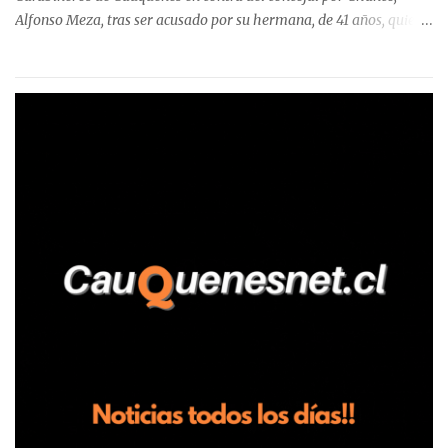
Alfonso Meza, tras ser acusado por su hermana, de 41 años, quien
aseguró haber sido víctima de un violento episodio en un predio
agrícola familiar. Según consta en el parte policial, la denunciante
relató que los hechos ocurrieron cerca de las 11:30 horas en el
fundo San Baldomero, ubicado en el sector Dollimbuta, comuna de
Pelluhue. Allí, mientras se encontraba junto a su madre y su hijo
entregando recomendaciones a los trabajadores de la plantación
de frutillas, habría sostenido una discusión con su hermano, quien
permanecía en el lugar a bordo de una camioneta. De acuerdo con
la declaración, tras recriminarle por intervenir con los
trabajadores, el edil descendió del vehículo y, en medio de la
confrontación, la habría tomado de los hombros, empujado al
suelo y agredido con golpes de pies y manos, mientr...