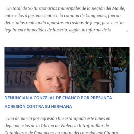
Un total de 56 funcionarios municipales de la Región del Maule,
entre ellos 4 pertenecientes a la comuna de Cauquenes, fueron
detectados realizando apuestas en casinos de juego, pese a estar
legalmente impedidos de hacerlo, según un informe de la
Contraloría General de la República . Los antecedentes forman
parte del Consolidado de Información Circular (CIC) N° 20, el cual
estableció que estos funcionarios —quienes administran o
custodian fondos públicos— efectuaron transacciones por un
monto total de $116.075.918 entre enero de 2024 y junio de 2025.
En el detalle regional, se indica que en la comuna de Cauquenes se
identificó a cuatro funcionarios involucrados en este tipo de
operaciones. Asimismo, se precisa que uno de los casos
corresponde a un funcionario de la Municipalidad de Chanco,
DENUNCIAN A CONCEJAL DE CHANCO POR PRESUNTA
sumándose a otras comunas del Maule donde también se
AGRESIÓN CONTRA SU HERMANA
detectaron incumplimientos a la normativa vigente. El informe
precisa que la mayor cantidad de dinero apostado se registró en
Una denuncia por agresión fue estampada este lunes en
Talca, donde...
dependencias de la Oficina de Violencia Intrafamiliar de
Carabineros de Cauquenes en contra del concejal por Chanco,