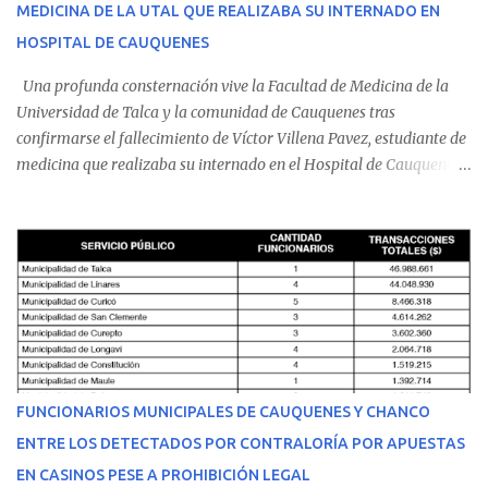
MEDICINA DE LA UTAL QUE REALIZABA SU INTERNADO EN
HOSPITAL DE CAUQUENES
Una profunda consternación vive la Facultad de Medicina de la
Universidad de Talca y la comunidad de Cauquenes tras
confirmarse el fallecimiento de Víctor Villena Pavez, estudiante de
medicina que realizaba su internado en el Hospital de Cauquenes.
De acuerdo con los antecedentes conocidos, el joven se presentó a
cumplir su jornada en el recinto asistencial manifestando
malestares físicos. Dada la complejidad de su estado de salud, el
equipo médico determinó su traslado de urgencia al Hospital
Regional de Talca y dado la urgencia la ambulancia partió hacia
Talca con escolta de Carabineros. En medio del traslado, el
estudiante de medicina de 25 años, se agravó y pese a los esfuerzos
del personal de emergencia terminó falleciendo, sin alcanzar a
recibir atención especializada en el centro de destino. Apenas se
FUNCIONARIOS MUNICIPALES DE CAUQUENES Y CHANCO
conoció la gravedad de su condición, sus padres —residentes en
ENTRE LOS DETECTADOS POR CONTRALORÍA POR APUESTAS
Villarrica— se trasladaron a Cauquenes con la esperanza de una
EN CASINOS PESE A PROHIBICIÓN LEGAL
evolución favorable. No obstante, alrededo...