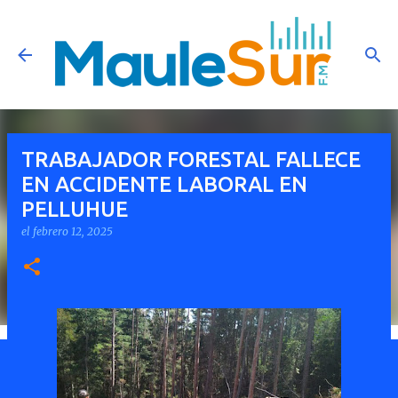
Ir al contenido principal
TRABAJADOR FORESTAL FALLECE
EN ACCIDENTE LABORAL EN
PELLUHUE
el
febrero 12, 2025