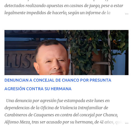
detectados realizando apuestas en casinos de juego, pese a estar
legalmente impedidos de hacerlo, según un informe de la
Contraloría General de la República . Los antecedentes forman
parte del Consolidado de Información Circular (CIC) N° 20, el cual
estableció que estos funcionarios —quienes administran o
custodian fondos públicos— efectuaron transacciones por un
monto total de $116.075.918 entre enero de 2024 y junio de 2025.
En el detalle regional, se indica que en la comuna de Cauquenes se
identificó a cuatro funcionarios involucrados en este tipo de
operaciones. Asimismo, se precisa que uno de los casos
corresponde a un funcionario de la Municipalidad de Chanco,
DENUNCIAN A CONCEJAL DE CHANCO POR PRESUNTA
sumándose a otras comunas del Maule donde también se
AGRESIÓN CONTRA SU HERMANA
detectaron incumplimientos a la normativa vigente. El informe
precisa que la mayor cantidad de dinero apostado se registró en
Una denuncia por agresión fue estampada este lunes en
Talca, donde...
dependencias de la Oficina de Violencia Intrafamiliar de
Carabineros de Cauquenes en contra del concejal por Chanco,
Alfonso Meza, tras ser acusado por su hermana, de 41 años, quien
aseguró haber sido víctima de un violento episodio en un predio