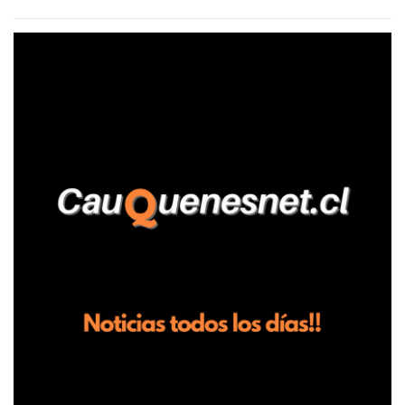
agrícola familiar. Según consta en el parte policial, la denunciante
relató que los hechos ocurrieron cerca de las 11:30 horas en el
fundo San Baldomero, ubicado en el sector Dollimbuta, comuna de
Pelluhue. Allí, mientras se encontraba junto a su madre y su hijo
entregando recomendaciones a los trabajadores de la plantación
de frutillas, habría sostenido una discusión con su hermano, quien
permanecía en el lugar a bordo de una camioneta. De acuerdo con
la declaración, tras recriminarle por intervenir con los
trabajadores, el edil descendió del vehículo y, en medio de la
confrontación, la habría tomado de los hombros, empujado al
suelo y agredido con golpes de pies y manos, mientr...