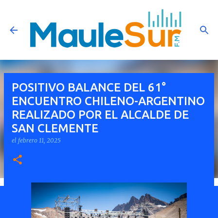
Ir al contenido principal
POSITIVO BALANCE DEL 61°
ENCUENTRO CHILENO-ARGENTINO
REALIZADO POR EL ALCALDE DE
SAN CLEMENTE
el
febrero 11, 2025