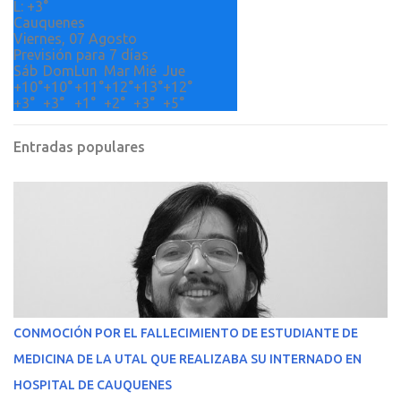
L:
+
3°
Cauquenes
Viernes, 07 Agosto
Previsión para 7 días
Sáb
Dom
Lun
Mar
Mié
Jue
+
10°
+
10°
+
11°
+
12°
+
13°
+
12°
+
3°
+
3°
+
1°
+
2°
+
3°
+
5°
Entradas populares
CONMOCIÓN POR EL FALLECIMIENTO DE ESTUDIANTE DE
MEDICINA DE LA UTAL QUE REALIZABA SU INTERNADO EN
HOSPITAL DE CAUQUENES