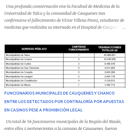
Una profunda consternación vive la Facultad de Medicina de la
Universidad de Talca y la comunidad de Cauquenes tras
confirmarse el fallecimiento de Víctor Villena Pavez, estudiante de
medicina que realizaba su internado en el Hospital de Cauquenes.
De acuerdo con los antecedentes conocidos, el joven se presentó a
cumplir su jornada en el recinto asistencial manifestando
malestares físicos. Dada la complejidad de su estado de salud, el
equipo médico determinó su traslado de urgencia al Hospital
Regional de Talca y dado la urgencia la ambulancia partió hacia
Talca con escolta de Carabineros. En medio del traslado, el
estudiante de medicina de 25 años, se agravó y pese a los esfuerzos
del personal de emergencia terminó falleciendo, sin alcanzar a
recibir atención especializada en el centro de destino. Apenas se
FUNCIONARIOS MUNICIPALES DE CAUQUENES Y CHANCO
conoció la gravedad de su condición, sus padres —residentes en
ENTRE LOS DETECTADOS POR CONTRALORÍA POR APUESTAS
Villarrica— se trasladaron a Cauquenes con la esperanza de una
EN CASINOS PESE A PROHIBICIÓN LEGAL
evolución favorable. No obstante, alrededo...
Un total de 56 funcionarios municipales de la Región del Maule,
entre ellos 4 pertenecientes a la comuna de Cauquenes, fueron