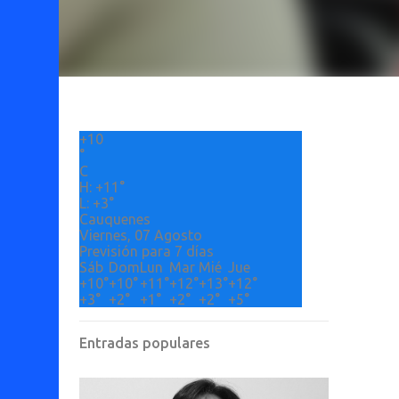
+
10
°
C
H:
+
11°
L:
+
3°
Cauquenes
Viernes, 07 Agosto
Previsión para 7 días
Sáb
Dom
Lun
Mar
Mié
Jue
+
10°
+
10°
+
11°
+
12°
+
13°
+
12°
+
3°
+
2°
+
1°
+
2°
+
2°
+
5°
Entradas populares