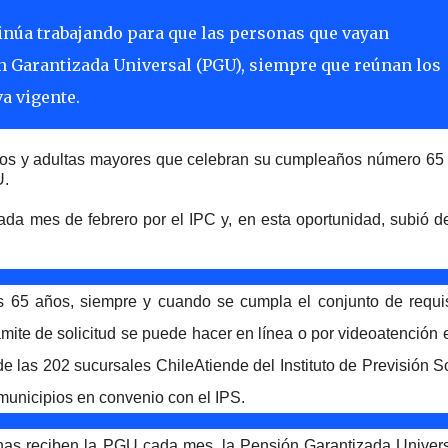
ntinúa trabajando para que las personas que vayan
n Garantizada Universal (PGU), siempre que reúnan los
a vigente.
ultos y adultas mayores que celebran su cumpleaños número 65
U.
ada mes de febrero por el IPC y, en esta oportunidad, subió 
s 65 años, siempre y cuando se cumpla el conjunto de requis
rámite de solicitud se puede hacer en línea o por videoatención 
 las 202 sucursales ChileAtiende del Instituto de Previsión S
 municipios en convenio con el IPS.
nas reciben la PGU cada mes, la Pensión Garantizada Univers