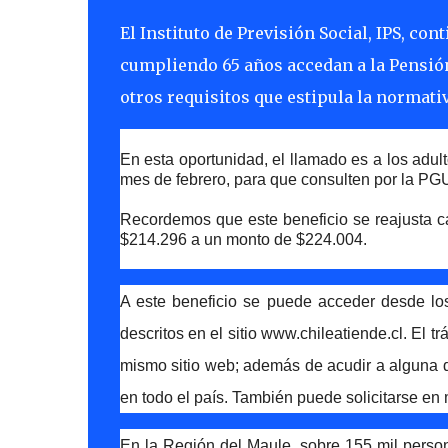
El Instituto de Previsión Social, IPS, co
cumpliendo 65 años accedan a la Pensió
otros requisitos que estipula la normativ
En esta oportunidad, el llamado es a los ad
mes de febrero, para que consulten por la PG
Recordemos que este beneficio se reajusta c
$214.296 a un monto de $224.004.
A este beneficio se puede acceder desde lo
descritos en el sitio
www.chileatiende.cl
. El t
mismo sitio web; además de acudir a alguna de
en todo el país. También puede solicitarse en
En la Región del Maule, sobre 155 mil perso