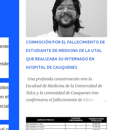
CONMOCIÓN POR EL FALLECIMIENTO DE
 este
ESTUDIANTE DE MEDICINA DE LA UTAL
QUE REALIZABA SU INTERNADO EN
desde
HOSPITAL DE CAUQUENES
Una profunda consternación vive la
Facultad de Medicina de la Universidad de
itos
Talca y la comunidad de Cauquenes tras
en el
confirmarse el fallecimiento de Víctor
ocial
Villena Pavez, estudiante de medicina que
realizaba su internado en el Hospital de
Cauquenes. De acuerdo con los antecedentes
conocidos, el joven se presentó a cumplir su
al o