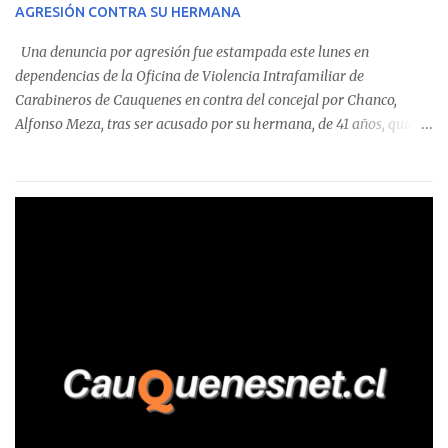
AGRESIÓN CONTRA SU HERMANA
detectaron incumplimientos a la normativa vigente. El informe
precisa que la mayor cantidad de dinero apostado se registró en
Una denuncia por agresión fue estampada este lunes en
Talca, donde...
dependencias de la Oficina de Violencia Intrafamiliar de
Carabineros de Cauquenes en contra del concejal por Chanco,
Alfonso Meza, tras ser acusado por su hermana, de 41 años, quien
aseguró haber sido víctima de un violento episodio en un predio
agrícola familiar. Según consta en el parte policial, la denunciante
relató que los hechos ocurrieron cerca de las 11:30 horas en el
fundo San Baldomero, ubicado en el sector Dollimbuta, comuna de
Pelluhue. Allí, mientras se encontraba junto a su madre y su hijo
entregando recomendaciones a los trabajadores de la plantación
de frutillas, habría sostenido una discusión con su hermano, quien
permanecía en el lugar a bordo de una camioneta. De acuerdo con
la declaración, tras recriminarle por intervenir con los
trabajadores, el edil descendió del vehículo y, en medio de la
confrontación, la habría tomado de los hombros, empujado al
suelo y agredido con golpes de pies y manos, mientr...