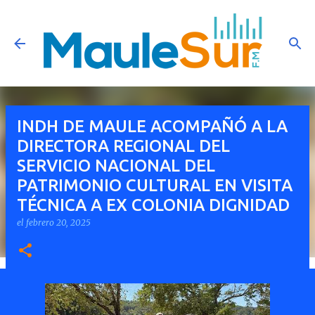
Ir al contenido principal
INDH DE MAULE ACOMPAÑÓ A LA
DIRECTORA REGIONAL DEL
SERVICIO NACIONAL DEL
PATRIMONIO CULTURAL EN VISITA
TÉCNICA A EX COLONIA DIGNIDAD
el
febrero 20, 2025