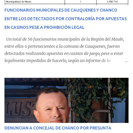
recibir atención especializada en el centro de destino. Apenas se
FUNCIONARIOS MUNICIPALES DE CAUQUENES Y CHANCO
conoció la gravedad de su condición, sus padres —residentes en
ENTRE LOS DETECTADOS POR CONTRALORÍA POR APUESTAS
Villarrica— se trasladaron a Cauquenes con la esperanza de una
EN CASINOS PESE A PROHIBICIÓN LEGAL
evolución favorable. No obstante, alrededo...
Un total de 56 funcionarios municipales de la Región del Maule,
entre ellos 4 pertenecientes a la comuna de Cauquenes, fueron
detectados realizando apuestas en casinos de juego, pese a estar
legalmente impedidos de hacerlo, según un informe de la
Contraloría General de la República . Los antecedentes forman
parte del Consolidado de Información Circular (CIC) N° 20, el cual
estableció que estos funcionarios —quienes administran o
custodian fondos públicos— efectuaron transacciones por un
monto total de $116.075.918 entre enero de 2024 y junio de 2025.
En el detalle regional, se indica que en la comuna de Cauquenes se
identificó a cuatro funcionarios involucrados en este tipo de
operaciones. Asimismo, se precisa que uno de los casos
corresponde a un funcionario de la Municipalidad de Chanco,
DENUNCIAN A CONCEJAL DE CHANCO POR PRESUNTA
sumándose a otras comunas del Maule donde también se