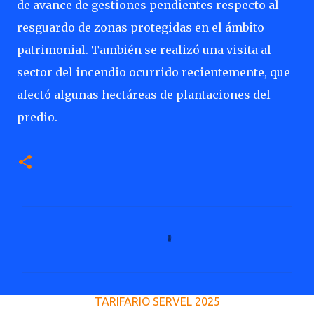
de avance de gestiones pendientes respecto al
resguardo de zonas protegidas en el ámbito
patrimonial. También se realizó una visita al
sector del incendio ocurrido recientemente, que
afectó algunas hectáreas de plantaciones del
predio.
C
o
m
e
TARIFARIO SERVEL 2025
n