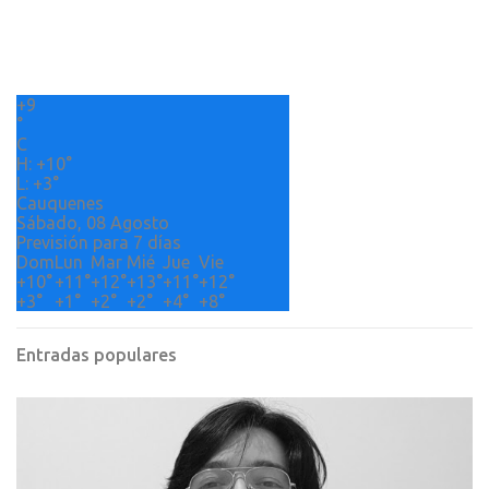
t
a
r
+
9
i
°
o
C
H:
+
10°
s
L:
+
3°
Cauquenes
Sábado, 08 Agosto
Previsión para 7 días
Dom
Lun
Mar
Mié
Jue
Vie
+
10°
+
11°
+
12°
+
13°
+
11°
+
12°
+
3°
+
1°
+
2°
+
2°
+
4°
+
8°
Entradas populares