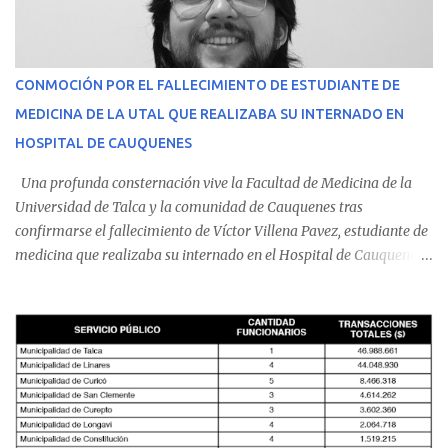
CONMOCIÓN POR EL FALLECIMIENTO DE ESTUDIANTE DE
MEDICINA DE LA UTAL QUE REALIZABA SU INTERNADO EN
HOSPITAL DE CAUQUENES
Una profunda consternación vive la Facultad de Medicina de la
Universidad de Talca y la comunidad de Cauquenes tras
confirmarse el fallecimiento de Víctor Villena Pavez, estudiante de
medicina que realizaba su internado en el Hospital de Cauquenes.
De acuerdo con los antecedentes conocidos, el joven se presentó a
cumplir su jornada en el recinto asistencial manifestando
malestares físicos. Dada la complejidad de su estado de salud, el
equipo médico determinó su traslado de urgencia al Hospital
Regional de Talca y dado la urgencia la ambulancia partió hacia
Talca con escolta de Carabineros. En medio del traslado, el
estudiante de medicina de 25 años, se agravó y pese a los esfuerzos
del personal de emergencia terminó falleciendo, sin alcanzar a