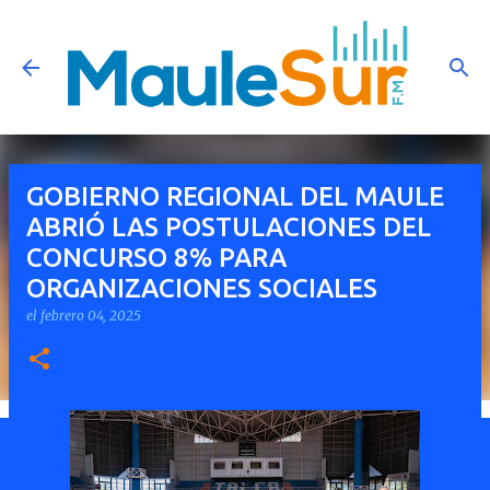
Ir al contenido principal
GOBIERNO REGIONAL DEL MAULE
ABRIÓ LAS POSTULACIONES DEL
CONCURSO 8% PARA
ORGANIZACIONES SOCIALES
el
febrero 04, 2025