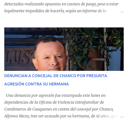
detectados realizando apuestas en casinos de juego, pese a estar
legalmente impedidos de hacerlo, según un informe de la
Contraloría General de la República . Los antecedentes forman
parte del Consolidado de Información Circular (CIC) N° 20, el cual
estableció que estos funcionarios —quienes administran o
custodian fondos públicos— efectuaron transacciones por un
monto total de $116.075.918 entre enero de 2024 y junio de 2025.
En el detalle regional, se indica que en la comuna de Cauquenes se
identificó a cuatro funcionarios involucrados en este tipo de
operaciones. Asimismo, se precisa que uno de los casos
corresponde a un funcionario de la Municipalidad de Chanco,
DENUNCIAN A CONCEJAL DE CHANCO POR PRESUNTA
sumándose a otras comunas del Maule donde también se
AGRESIÓN CONTRA SU HERMANA
detectaron incumplimientos a la normativa vigente. El informe
precisa que la mayor cantidad de dinero apostado se registró en
Una denuncia por agresión fue estampada este lunes en
Talca, donde...
dependencias de la Oficina de Violencia Intrafamiliar de
Carabineros de Cauquenes en contra del concejal por Chanco,
Alfonso Meza, tras ser acusado por su hermana, de 41 años, quien
aseguró haber sido víctima de un violento episodio en un predio