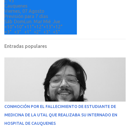
L:
+
3°
Cauquenes
Viernes, 07 Agosto
Previsión para 7 días
Sáb
Dom
Lun
Mar
Mié
Jue
+
10°
+
10°
+
11°
+
12°
+
13°
+
12°
+
3°
+
3°
+
1°
+
2°
+
3°
+
5°
Entradas populares
CONMOCIÓN POR EL FALLECIMIENTO DE ESTUDIANTE DE
MEDICINA DE LA UTAL QUE REALIZABA SU INTERNADO EN
HOSPITAL DE CAUQUENES