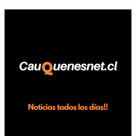
agrícola familiar. Según consta en el parte policial, la denunciante
relató que los hechos ocurrieron cerca de las 11:30 horas en el
fundo San Baldomero, ubicado en el sector Dollimbuta, comuna de
Pelluhue. Allí, mientras se encontraba junto a su madre y su hijo
entregando recomendaciones a los trabajadores de la plantación
de frutillas, habría sostenido una discusión con su hermano, quien
permanecía en el lugar a bordo de una camioneta. De acuerdo con
la declaración, tras recriminarle por intervenir con los
trabajadores, el edil descendió del vehículo y, en medio de la
confrontación, la habría tomado de los hombros, empujado al
suelo y agredido con golpes de pies y manos, mientr...