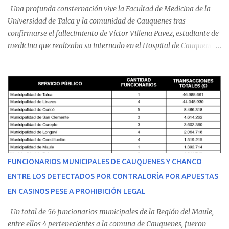
Una profunda consternación vive la Facultad de Medicina de la
Universidad de Talca y la comunidad de Cauquenes tras
confirmarse el fallecimiento de Víctor Villena Pavez, estudiante de
medicina que realizaba su internado en el Hospital de Cauquenes.
De acuerdo con los antecedentes conocidos, el joven se presentó a
cumplir su jornada en el recinto asistencial manifestando
malestares físicos. Dada la complejidad de su estado de salud, el
equipo médico determinó su traslado de urgencia al Hospital
Regional de Talca y dado la urgencia la ambulancia partió hacia
Talca con escolta de Carabineros. En medio del traslado, el
estudiante de medicina de 25 años, se agravó y pese a los esfuerzos
del personal de emergencia terminó falleciendo, sin alcanzar a
recibir atención especializada en el centro de destino. Apenas se
FUNCIONARIOS MUNICIPALES DE CAUQUENES Y CHANCO
conoció la gravedad de su condición, sus padres —residentes en
ENTRE LOS DETECTADOS POR CONTRALORÍA POR APUESTAS
Villarrica— se trasladaron a Cauquenes con la esperanza de una
EN CASINOS PESE A PROHIBICIÓN LEGAL
evolución favorable. No obstante, alrededo...
Un total de 56 funcionarios municipales de la Región del Maule,
entre ellos 4 pertenecientes a la comuna de Cauquenes, fueron