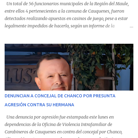
Un total de 56 funcionarios municipales de la Región del Maule,
entre ellos 4 pertenecientes a la comuna de Cauquenes, fueron
detectados realizando apuestas en casinos de juego, pese a estar
legalmente impedidos de hacerlo, según un informe de la
Contraloría General de la República . Los antecedentes forman
parte del Consolidado de Información Circular (CIC) N° 20, el cual
estableció que estos funcionarios —quienes administran o
custodian fondos públicos— efectuaron transacciones por un
monto total de $116.075.918 entre enero de 2024 y junio de 2025.
En el detalle regional, se indica que en la comuna de Cauquenes se
identificó a cuatro funcionarios involucrados en este tipo de
operaciones. Asimismo, se precisa que uno de los casos
corresponde a un funcionario de la Municipalidad de Chanco,
DENUNCIAN A CONCEJAL DE CHANCO POR PRESUNTA
sumándose a otras comunas del Maule donde también se
AGRESIÓN CONTRA SU HERMANA
detectaron incumplimientos a la normativa vigente. El informe
precisa que la mayor cantidad de dinero apostado se registró en
Una denuncia por agresión fue estampada este lunes en
Talca, donde...
dependencias de la Oficina de Violencia Intrafamiliar de
Carabineros de Cauquenes en contra del concejal por Chanco,