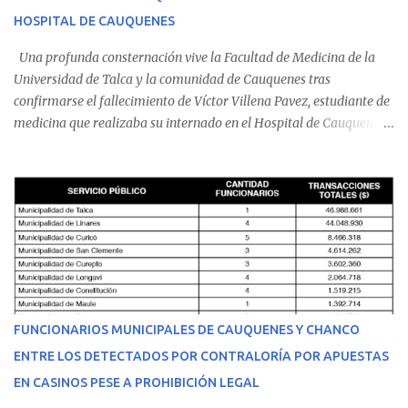
HOSPITAL DE CAUQUENES
Una profunda consternación vive la Facultad de Medicina de la
Universidad de Talca y la comunidad de Cauquenes tras
confirmarse el fallecimiento de Víctor Villena Pavez, estudiante de
medicina que realizaba su internado en el Hospital de Cauquenes.
De acuerdo con los antecedentes conocidos, el joven se presentó a
cumplir su jornada en el recinto asistencial manifestando
malestares físicos. Dada la complejidad de su estado de salud, el
equipo médico determinó su traslado de urgencia al Hospital
Regional de Talca y dado la urgencia la ambulancia partió hacia
Talca con escolta de Carabineros. En medio del traslado, el
estudiante de medicina de 25 años, se agravó y pese a los esfuerzos
del personal de emergencia terminó falleciendo, sin alcanzar a
recibir atención especializada en el centro de destino. Apenas se
FUNCIONARIOS MUNICIPALES DE CAUQUENES Y CHANCO
conoció la gravedad de su condición, sus padres —residentes en
ENTRE LOS DETECTADOS POR CONTRALORÍA POR APUESTAS
Villarrica— se trasladaron a Cauquenes con la esperanza de una
EN CASINOS PESE A PROHIBICIÓN LEGAL
evolución favorable. No obstante, alrededo...