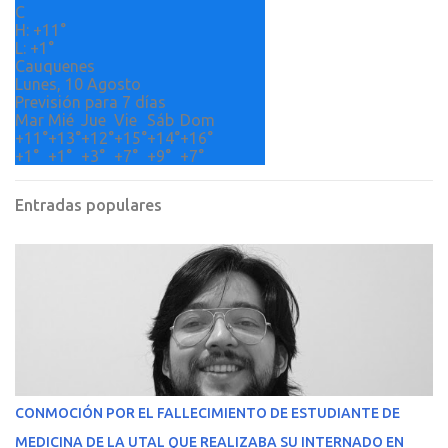
o
C
H:
+
11°
s
L:
+
1°
Cauquenes
Lunes, 10 Agosto
Previsión para 7 días
Mar
Mié
Jue
Vie
Sáb
Dom
+
11°
+
13°
+
12°
+
15°
+
14°
+
16°
+
1°
+
1°
+
3°
+
7°
+
9°
+
7°
Entradas populares
CONMOCIÓN POR EL FALLECIMIENTO DE ESTUDIANTE DE
MEDICINA DE LA UTAL QUE REALIZABA SU INTERNADO EN