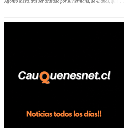
Alfonso Meza, tras ser acusado por su hermana, de 41 años, quien
aseguró haber sido víctima de un violento episodio en un predio
agrícola familiar. Según consta en el parte policial, la denunciante
relató que los hechos ocurrieron cerca de las 11:30 horas en el
fundo San Baldomero, ubicado en el sector Dollimbuta, comuna de
Pelluhue. Allí, mientras se encontraba junto a su madre y su hijo
entregando recomendaciones a los trabajadores de la plantación
de frutillas, habría sostenido una discusión con su hermano, quien
permanecía en el lugar a bordo de una camioneta. De acuerdo con
la declaración, tras recriminarle por intervenir con los
trabajadores, el edil descendió del vehículo y, en medio de la
confrontación, la habría tomado de los hombros, empujado al
suelo y agredido con golpes de pies y manos, mientr...