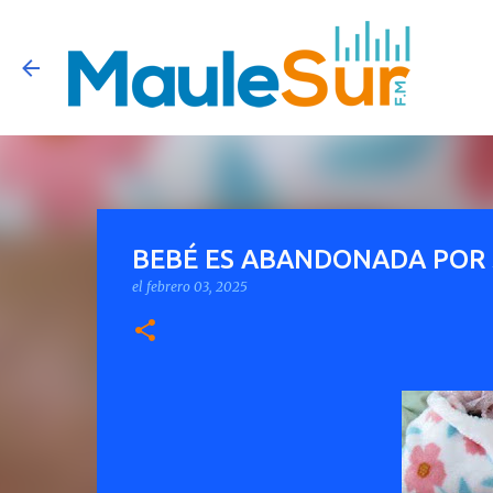
BEBÉ ES ABANDONADA POR S
el
febrero 03, 2025