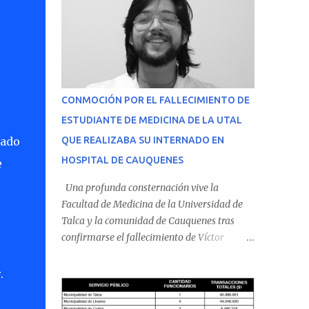
CONMOCIÓN POR EL FALLECIMIENTO DE
ESTUDIANTE DE MEDICINA DE LA UTAL
iado
QUE REALIZABA SU INTERNADO EN
HOSPITAL DE CAUQUENES
e
Una profunda consternación vive la
Facultad de Medicina de la Universidad de
Talca y la comunidad de Cauquenes tras
confirmarse el fallecimiento de Víctor
Villena Pavez, estudiante de medicina que
realizaba su internado en el Hospital de
.
Cauquenes. De acuerdo con los antecedentes
conocidos, el joven se presentó a cumplir su