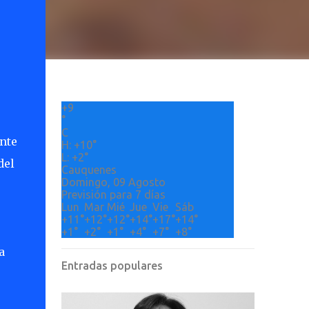
+
9
°
C
nte
H:
+
10°
L:
+
2°
del
Cauquenes
Domingo, 09 Agosto
Previsión para 7 días
Lun
Mar
Mié
Jue
Vie
Sáb
+
11°
+
12°
+
12°
+
14°
+
17°
+
14°
+
1°
+
2°
+
1°
+
4°
+
7°
+
8°
a
Entradas populares